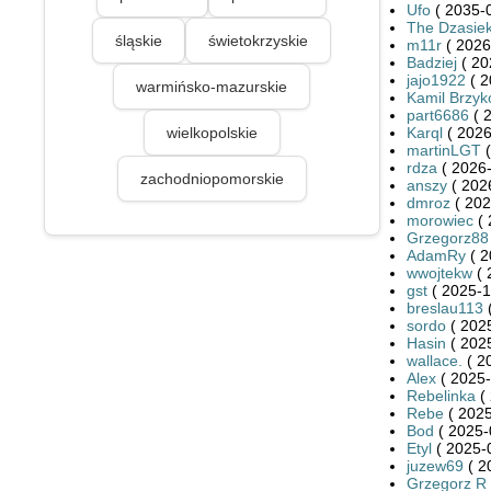
Ufo
( 2035-0
The Dzasie
śląskie
świetokrzyskie
m11r
( 2026
Badziej
( 20
jajo1922
( 2
warmińsko-mazurskie
Kamil Brzyk
part6686
( 
wielkopolskie
Karql
( 2026
martinLGT
(
rdza
( 2026-
zachodniopomorskie
anszy
( 202
dmroz
( 202
morowiec
( 
Grzegorz88
AdamRy
( 2
wwojtekw
( 
gst
( 2025-1
breslau113
(
sordo
( 2025
Hasin
( 2025
wallace.
( 2
Alex
( 2025-
Rebelinka
( 
Rebe
( 2025
Bod
( 2025-
Etyl
( 2025-
juzew69
( 2
Grzegorz R