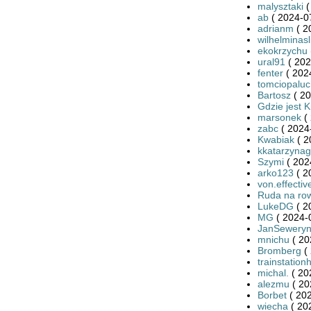
malysztaki
(
ab
( 2024-0
adrianm
( 2
wilhelminas
ekokrzychu
ural91
( 202
fenter
( 202
tomciopaluc
Bartosz
( 20
Gdzie jest K
marsonek
( 
zabc
( 2024
Kwabiak
( 2
kkatarzynag
Szymi
( 202
arko123
( 2
von.effectiv
Ruda na ro
LukeDG
( 2
MG
( 2024-
JanSewery
mnichu
( 20
Bromberg
( 
trainstation
michal.
( 20
alezmu
( 20
Borbet
( 202
wiecha
( 20