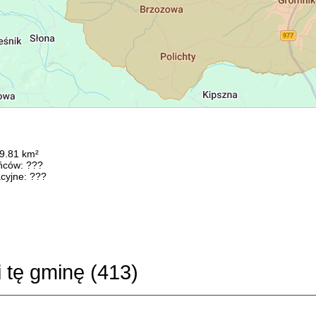
69.81 km²
ńców: ???
cyjne: ???
i tę gminę (
413
)