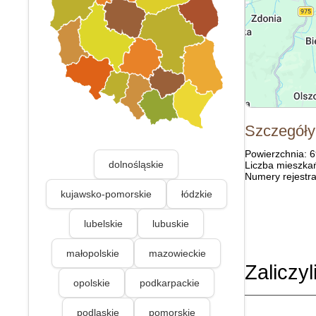
Szczegóły
Powierzchnia: 
dolnośląskie
Liczba mieszka
Numery rejestra
kujawsko-pomorskie
łódzkie
lubelskie
lubuskie
małopolskie
mazowieckie
Zaliczyl
opolskie
podkarpackie
podlaskie
pomorskie