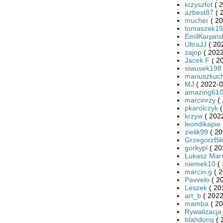
krzyszfot
( 2
azbest87
( 
mucher
( 20
tomaszek19
EmilKarpins
UltraJJ
( 20
zajop
( 2022
Jacek F
( 2
siwusek198
mariuszkuc
MJ
( 2022-0
amazing61
marcinrzy
( 
pkarolczyk
(
krzyw
( 2022
leondikapio
zielik99
( 20
GrzegorzBi
gorkypl
( 20
Łukasz Mar
niemek10
( 
marcin.g
( 2
Pavvelo
( 2
Leszek
( 20
art_b
( 2022
mamba
( 20
Rywalizacj
blahdong
( 