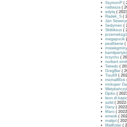
SzymonP
( 
nattasza
( 2
edytq
( 2023
Radek_S
( 
Jan Sewery
Sedymen
( 
Skibiksus
( 
przemekzg
megapucik
(
peatfaerie
(
misiekgmin
kamilpartyk
krzychu
( 20
norbert.smil
Tekedo
( 20
GregBar
( 2
Tisu69
( 202
michal80ck
mckoper Da
Watykańczy
Djoko
( 2023
leon.di.kapi
azlid
( 2022-
Dany
( 2022
Maro
( 2022
emesk
( 202
malijol
( 202
MatKolar
( 