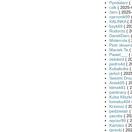
Pyndalarz
( 
cslk
( 2025-
Jaro
( 2025-
naroznik99
(
KALINKA
( 
bzyk69
( 20
Rudoróż
( 2
DarekDaro
(
Moterrola
( 
Piotr skowr
Maciek Te
(
Pawel___
( 
velobird
( 2
pedro4d
( 2
Kubabuba
(
jarkot
( 2025
Swoimi Dro
Antek05
( 2
klimek81
( 2
pankracy
( 
Kuba Kliszk
tomeku404
Krzeszo
( 2
pedziwiatr
(
yacobs
( 20
wycior99
( 2
Kamiiiru
( 2
tarecki
( 202