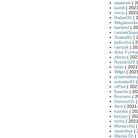
wiaterek
( 2
kamlt
( 2021
miciu
( 2021
Rafael35
( 
Wagabunda
bartekd
( 20
LeszekSopo
Szakal91
( 
jedrucha
( 2
rainzuk
( 20
Artur Furma
zbooy
( 202
Ryszard28
(
tytan
( 2021
Wiljer
( 2021
przemektury
outsider82
(
mPod
( 202
Kaente
( 20
Romano
( 2
DariuszCh
(
Atmi
( 2021-
kambis
( 20
byczys
( 20
mrha
( 2021
Monarchis
(
sevenfive
( 
Maciej Ch
( 