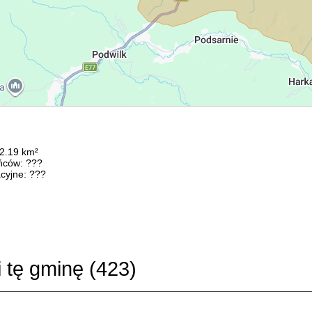
32.19 km²
ńców: ???
cyjne: ???
i tę gminę (
423
)