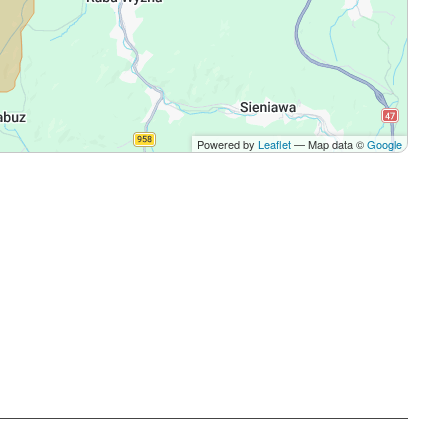
Powered by
Leaflet
— Map data ©
Google