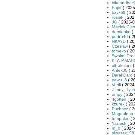
bikeandbac
Fajet
( 2025
bzyk69
( 20
rosiek
( 202
JG
( 2025-0
Maciek Cies
damianko
( 
pedro4d
( 2
NKAYD
( 20
Czesław
( 2
tomeko
( 20
Swoimi Dro
KLAJAMAR
ultrakolarz
(
Antek05
( 2
DarekDaro
(
pewu_3
( 2
Verili
( 2024
Zimny_Tych
empy
( 2024
4gotten
( 20
kzurek
( 202
Puchacz
( 2
Magdalena
tompalec
( 
Yasieck
( 20
m_b
( 2024-
siwusek198