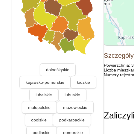
Szczegóły
Powierzchnia: 
dolnośląskie
Liczba mieszka
Numery rejestra
kujawsko-pomorskie
łódzkie
lubelskie
lubuskie
małopolskie
mazowieckie
Zaliczyl
opolskie
podkarpackie
podlaskie
pomorskie