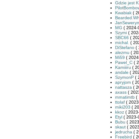
Gdzie jest K
PilotBombo
Kwabiak
( 2
Bearded.Wh
JanSewery
MG
( 2024-
Szymi
( 202
SBC66
( 20
michal.
( 20
DiStefano
( 
alezmu
( 20
Mi59
( 2024
Pawel_C
( 2
Kamiiiru
( 2
andale
( 20
SzymonP
( 
apryjom
( 2
nattasza
( 2
axass
( 202
mmatimtb
( 
ttolaf
( 2023
miki203
( 20
kkoz
( 2023-
Etyl
( 2023-
Bubu
( 2023
skaut
( 2023
jedrucha
( 2
Freebird
( 2