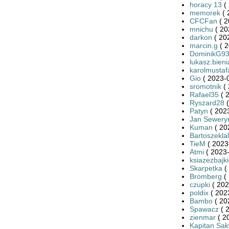
horacy 13
( 
memorek
( 
CFCFan
( 2
mnichu
( 20
darkon
( 20
marcin.g
( 2
DominikG9
lukasz.bieni
karolmustaf
Gio
( 2023-0
sromotnik
( 
Rafael35
( 
Ryszard28
(
Patyn
( 2023
Jan Sewery
Kuman
( 20
Bartoszekla
TieM
( 2023
Atmi
( 2023-
ksiazezbajk
Skarpetka
(
Bromberg
( 
czupki
( 202
poldix
( 202
Bambo
( 20
Spawacz
( 
zienmar
( 2
Kapitan Sa