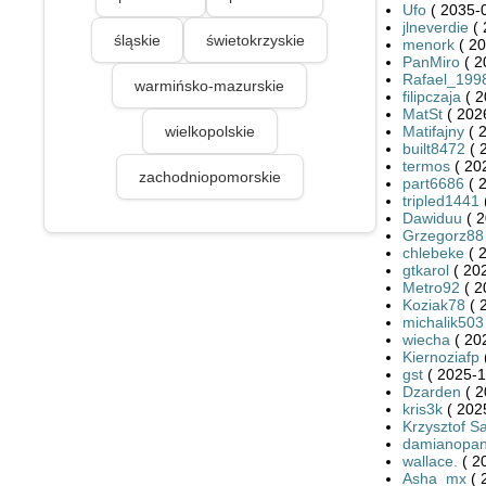
Ufo
( 2035-0
jlneverdie
( 
śląskie
świetokrzyskie
menork
( 20
PanMiro
( 2
Rafael_199
warmińsko-mazurskie
filipczaja
( 2
MatSt
( 202
wielkopolskie
Matifajny
( 
built8472
( 
termos
( 20
zachodniopomorskie
part6686
( 
tripled1441
Dawiduu
( 2
Grzegorz88
chlebeke
( 
gtkarol
( 20
Metro92
( 2
Koziak78
( 
michalik503
wiecha
( 20
Kiernoziafp
gst
( 2025-1
Dzarden
( 2
kris3k
( 202
Krzysztof S
damianopan
wallace.
( 2
Asha_mx
( 