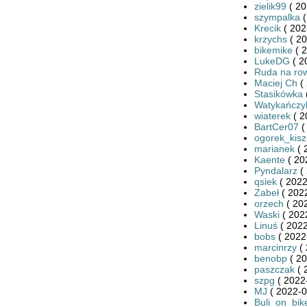
zielik99
( 20
szympalka
(
Krecik
( 202
krzychs
( 20
bikemike
( 2
LukeDG
( 2
Ruda na ro
Maciej Ch
( 
Stasikówka
Watykańczy
wiaterek
( 2
BartCer07
(
ogorek_kis
marianek
( 
Kaente
( 20
Pyndalarz
( 
qsiek
( 2022
Zabeł
( 2022
orzech
( 20
Waski
( 202
Linuś
( 2022
bobs
( 2022
marcinrzy
( 
benobp
( 20
paszczak
( 
szpg
( 2022
MJ
( 2022-0
Buli_on_bik