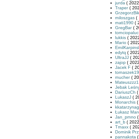
jurda
( 2022
Traper
( 202
GrzegorzBi
miloszgas
( 
mati1990
( 
GregBar
( 2
tomciopaluc
lukkis
( 2022
Mario
( 2022
EmilKarpins
edytq
( 2022
UltraJJ
( 20
zajop
( 2022
Jacek F
( 2
tomaszek19
mucher
( 20
Mateuszzz1
Jebak Leśn
DariuszCh
(
LukaszJ
( 2
Monarchis
(
kkatarzynag
Łukasz Mar
Jan_pmno
(
art_b
( 2022
Tmaxx
( 20
Dominik Prz
pannakota
(