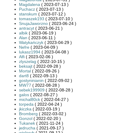
Magdalena
( 2023-07-13 )
Puchacz
( 2023-07-13 )
stanskum
( 2023-07-12 )
tomaszek193
( 2023-07-10 )
SnujaJaworzno
( 2023-06-24 )
antracyt
( 2023-06-21 )
albik
( 2023-06-19 )
Alan
( 2023-06-11 )
Watykańczyk
( 2023-04-29 )
Nefre
( 2023-04-09 )
lukasz1994
( 2023-04-08 )
Alfi
( 2023-02-06 )
zlyszelag
( 2022-10-15 )
beksajt
( 2022-09-28 )
Mortal
( 2022-09-26 )
dart8
( 2022-09-13 )
gostyninianin
( 2022-09-02 )
MW77
( 2022-08-28 )
sebek199909
( 2022-08-28 )
galos
( 2022-08-27 )
michal80ck
( 2022-04-27 )
torpeda
( 2022-04-24 )
jkiczka
( 2022-03-19 )
Bromberg
( 2022-03-02 )
Gonzol
( 2022-02-20 )
Tukanek
( 2021-11-24 )
jedrucha
( 2021-09-17 )
wieloryb
( 2021-09-12 )