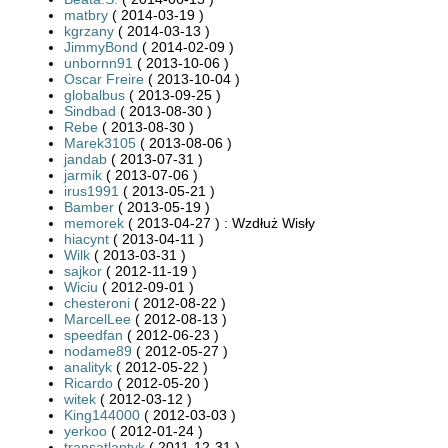
matbry
( 2014-03-19 )
kgrzany
( 2014-03-13 )
JimmyBond
( 2014-02-09 )
unbornn91
( 2013-10-06 )
Oscar Freire
( 2013-10-04 )
globalbus
( 2013-09-25 )
Sindbad
( 2013-08-30 )
Rebe
( 2013-08-30 )
Marek3105
( 2013-08-06 )
jandab
( 2013-07-31 )
jarmik
( 2013-07-06 )
irus1991
( 2013-05-21 )
Bamber
( 2013-05-19 )
memorek
( 2013-04-27 ) : Wzdłuż Wisły
hiacynt
( 2013-04-11 )
Wilk
( 2013-03-31 )
sajkor
( 2012-11-19 )
Wiciu
( 2012-09-01 )
chesteroni
( 2012-08-22 )
MarcelLee
( 2012-08-13 )
speedfan
( 2012-06-23 )
nodame89
( 2012-05-27 )
analityk
( 2012-05-22 )
Ricardo
( 2012-05-20 )
witek
( 2012-03-12 )
King144000
( 2012-03-03 )
yerkoo
( 2012-01-24 )
transatlantyk
( 2011-12-31 )