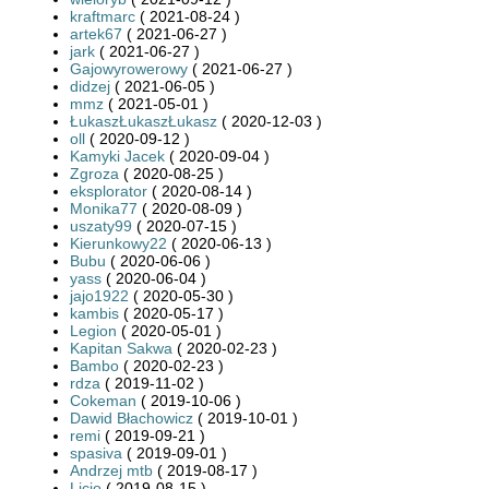
kraftmarc
( 2021-08-24 )
artek67
( 2021-06-27 )
jark
( 2021-06-27 )
Gajowyrowerowy
( 2021-06-27 )
didzej
( 2021-06-05 )
mmz
( 2021-05-01 )
ŁukaszŁukaszŁukasz
( 2020-12-03 )
oll
( 2020-09-12 )
Kamyki Jacek
( 2020-09-04 )
Zgroza
( 2020-08-25 )
eksplorator
( 2020-08-14 )
Monika77
( 2020-08-09 )
uszaty99
( 2020-07-15 )
Kierunkowy22
( 2020-06-13 )
Bubu
( 2020-06-06 )
yass
( 2020-06-04 )
jajo1922
( 2020-05-30 )
kambis
( 2020-05-17 )
Legion
( 2020-05-01 )
Kapitan Sakwa
( 2020-02-23 )
Bambo
( 2020-02-23 )
rdza
( 2019-11-02 )
Cokeman
( 2019-10-06 )
Dawid Błachowicz
( 2019-10-01 )
remi
( 2019-09-21 )
spasiva
( 2019-09-01 )
Andrzej mtb
( 2019-08-17 )
Licio
( 2019-08-15 )