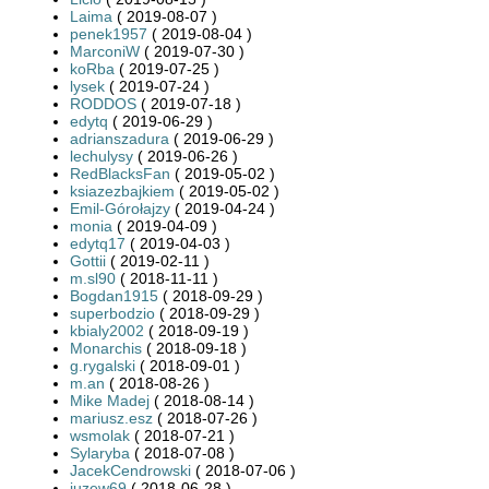
Laima
( 2019-08-07 )
penek1957
( 2019-08-04 )
MarconiW
( 2019-07-30 )
koRba
( 2019-07-25 )
lysek
( 2019-07-24 )
RODDOS
( 2019-07-18 )
edytq
( 2019-06-29 )
adrianszadura
( 2019-06-29 )
lechulysy
( 2019-06-26 )
RedBlacksFan
( 2019-05-02 )
ksiazezbajkiem
( 2019-05-02 )
Emil-Górołajzy
( 2019-04-24 )
monia
( 2019-04-09 )
edytq17
( 2019-04-03 )
Gottii
( 2019-02-11 )
m.sl90
( 2018-11-11 )
Bogdan1915
( 2018-09-29 )
superbodzio
( 2018-09-29 )
kbialy2002
( 2018-09-19 )
Monarchis
( 2018-09-18 )
g.rygalski
( 2018-09-01 )
m.an
( 2018-08-26 )
Mike Madej
( 2018-08-14 )
mariusz.esz
( 2018-07-26 )
wsmolak
( 2018-07-21 )
Sylaryba
( 2018-07-08 )
JacekCendrowski
( 2018-07-06 )
juzew69
( 2018-06-28 )