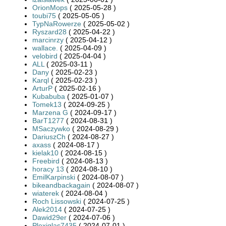
OrionMops
( 2025-05-28 )
toubi75
( 2025-05-05 )
TypNaRowerze
( 2025-05-02 )
Ryszard28
( 2025-04-22 )
marcinrzy
( 2025-04-12 )
wallace.
( 2025-04-09 )
velobird
( 2025-04-04 )
ALL
( 2025-03-11 )
Dany
( 2025-02-23 )
Karql
( 2025-02-23 )
ArturP
( 2025-02-16 )
Kubabuba
( 2025-01-07 )
Tomek13
( 2024-09-25 )
Marzena G
( 2024-09-17 )
BarT1277
( 2024-08-31 )
MSaczywko
( 2024-08-29 )
DariuszCh
( 2024-08-27 )
axass
( 2024-08-17 )
kielak10
( 2024-08-15 )
Freebird
( 2024-08-13 )
horacy 13
( 2024-08-10 )
EmilKarpinski
( 2024-08-07 )
bikeandbackagain
( 2024-08-07 )
wiaterek
( 2024-08-04 )
Roch Lissowski
( 2024-07-25 )
Alek2014
( 2024-07-25 )
Dawid29er
( 2024-07-06 )
Plexiglas7435
( 2024-07-01 )