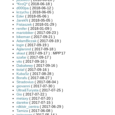
*KroQ*
( 2018-06-18 )
d000pa
( 2018-06-12 )
krzychu
( 2018-06-05 )
Eder
( 2018-05-06 )
JarekN
( 2018-05-05 )
Fistaszek
( 2018-01-29 )
renifer
( 2018-01-09 )
mariobiker
( 2017-09-23 )
bikeman
( 2017-09-21 )
AdamBiczak
( 2017-09-19 )
login
( 2017-09-19 )
Aglarond
( 2017-09-18 )
skaut
( 2017-09-17 ) : MPP'17
szafar
( 2017-09-17 )
vito
( 2017-09-16 )
Dabalwwy
( 2017-09-16 )
ttolaf
( 2017-09-16 )
KubaSz
( 2017-08-28 )
Borafu
( 2017-08-27 )
Stradovius
( 2017-08-04 )
giovanni
( 2017-07-30 )
Ultra&Turysta
( 2017-07-25 )
Gio
( 2017-07-22 )
metaxy
( 2017-07-20 )
darekw
( 2017-07-15 )
rdklstr_centra
( 2017-06-29 )
Tamiza
( 2017-06-08 )
jorisvoorn
( 2017-05-14 )