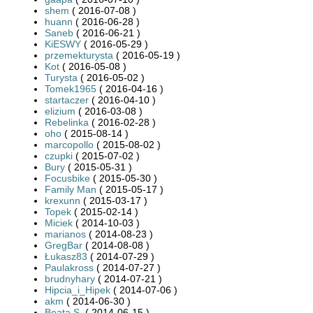
shem
( 2016-07-08 )
huann
( 2016-06-28 )
Saneb
( 2016-06-21 )
KiESWY
( 2016-05-29 )
przemekturysta
( 2016-05-19 )
Kot
( 2016-05-08 )
Turysta
( 2016-05-02 )
Tomek1965
( 2016-04-16 )
startaczer
( 2016-04-10 )
elizium
( 2016-03-08 )
Rebelinka
( 2016-02-28 )
oho
( 2015-08-14 )
marcopollo
( 2015-08-02 )
czupki
( 2015-07-02 )
Bury
( 2015-05-31 )
Focusbike
( 2015-05-30 )
Family Man
( 2015-05-17 )
krexunn
( 2015-03-17 )
Topek
( 2015-02-14 )
Miciek
( 2014-10-03 )
marianos
( 2014-08-23 )
GregBar
( 2014-08-08 )
Łukasz83
( 2014-07-29 )
Paulakross
( 2014-07-27 )
brudnyhary
( 2014-07-21 )
Hipcia_i_Hipek
( 2014-07-06 )
akm
( 2014-06-30 )
Beata.S.
( 2014-06-15 )