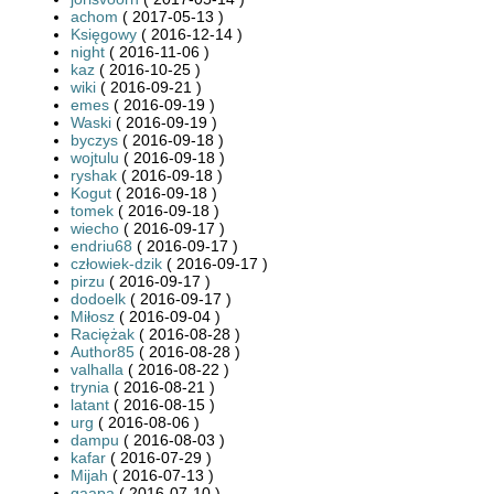
achom
( 2017-05-13 )
Księgowy
( 2016-12-14 )
night
( 2016-11-06 )
kaz
( 2016-10-25 )
wiki
( 2016-09-21 )
emes
( 2016-09-19 )
Waski
( 2016-09-19 )
byczys
( 2016-09-18 )
wojtulu
( 2016-09-18 )
ryshak
( 2016-09-18 )
Kogut
( 2016-09-18 )
tomek
( 2016-09-18 )
wiecho
( 2016-09-17 )
endriu68
( 2016-09-17 )
człowiek-dzik
( 2016-09-17 )
pirzu
( 2016-09-17 )
dodoelk
( 2016-09-17 )
Miłosz
( 2016-09-04 )
Raciężak
( 2016-08-28 )
Author85
( 2016-08-28 )
valhalla
( 2016-08-22 )
trynia
( 2016-08-21 )
latant
( 2016-08-15 )
urg
( 2016-08-06 )
dampu
( 2016-08-03 )
kafar
( 2016-07-29 )
Mijah
( 2016-07-13 )
gaapa
( 2016-07-10 )