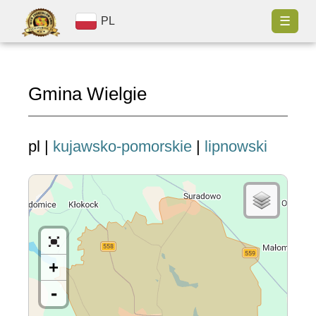
☰
PL
Gmina Wielgie
pl |
kujawsko-pomorskie
|
lipnowski
+
-