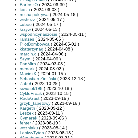
BartoszO
( 2024-06-30 )
kasin
( 2024-06-03 )
michalpokrywa
( 2024-05-18 )
wishezz
( 2024-05-17 )
cubeo
( 2024-05-17 )
krzyw
( 2024-05-13 )
wspodnicynaszosie
( 2024-05-11 )
ramzes
( 2024-05-05 )
PilotBombowca
( 2024-05-01 )
kkatarzynag
( 2024-04-08 )
marcin.g
( 2024-04-06 )
Szymi
( 2024-04-06 )
PanMiro
( 2024-03-03 )
menork
( 2024-03-02 )
MaciekK
( 2024-01-15 )
Sebastian Zieliński
( 2023-12-18 )
Zabeł
( 2023-10-29 )
siwusek198
( 2023-10-18 )
CykloFreak
( 2023-10-15 )
RadeGast
( 2023-09-16 )
grzyb_tapetowy
( 2023-09-16 )
Kargeth
( 2023-09-12 )
Leszek
( 2023-09-11 )
Cymerek
( 2023-09-06 )
fenter
( 2023-08-19 )
wozniaku
( 2023-08-14 )
LeniwyTytan
( 2023-08-13 )
Wagabunda
( 2023-07-31 )