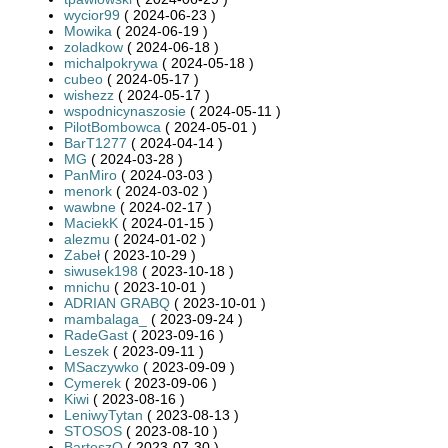
wycior99
( 2024-06-23 )
Mowika
( 2024-06-19 )
zoladkow
( 2024-06-18 )
michalpokrywa
( 2024-05-18 )
cubeo
( 2024-05-17 )
wishezz
( 2024-05-17 )
wspodnicynaszosie
( 2024-05-11 )
PilotBombowca
( 2024-05-01 )
BarT1277
( 2024-04-14 )
MG
( 2024-03-28 )
PanMiro
( 2024-03-03 )
menork
( 2024-03-02 )
wawbne
( 2024-02-17 )
MaciekK
( 2024-01-15 )
alezmu
( 2024-01-02 )
Zabeł
( 2023-10-29 )
siwusek198
( 2023-10-18 )
mnichu
( 2023-10-01 )
ADRIAN GRABQ
( 2023-10-01 )
mambalaga_
( 2023-09-24 )
RadeGast
( 2023-09-16 )
Leszek
( 2023-09-11 )
MSaczywko
( 2023-09-09 )
Cymerek
( 2023-09-06 )
Kiwi
( 2023-08-16 )
LeniwyTytan
( 2023-08-13 )
STOSOS
( 2023-08-10 )
BartoszO
( 2023-07-30 )