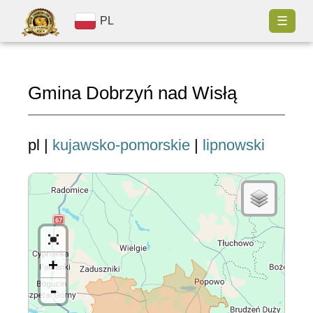
☰
PL
Gmina Dobrzyń nad Wisłą
pl |
kujawsko-pomorskie
|
lipnowski
+
-