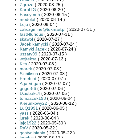
Zgroza
( 2020-08-25 )
KarolTG
( 2020-08-20 )
Fascyemh
( 2020-08-15 )
modelot
( 2020-08-14 )
Leju
( 2020-08-04 )
zaliczgmine@tuxmail.pl
( 2020-07-31 )
fastNfurious
( 2020-07-31 )
skawol
( 2020-07-27 )
Jacek kamycki
( 2020-07-24 )
Kamyki Jacek
( 2020-07-24 )
uszaty99
( 2020-07-15 )
wojteksa
( 2020-07-13 )
Kita
( 2020-07-08 )
marek
( 2020-07-08 )
Skibiksus
( 2020-07-08 )
Freebird
( 2020-07-07 )
AgatVegan
( 2020-07-07 )
grigor86
( 2020-07-06 )
Dziobakc4
( 2020-07-05 )
tomaszek193
( 2020-06-24 )
Kierunkowy22
( 2020-06-12 )
LuQ1991
( 2020-06-05 )
yass
( 2020-06-04 )
jurek
( 2020-06-04 )
jajo1922
( 2020-05-30 )
RaV
( 2020-05-22 )
gostyninianin
( 2020-05-22 )
kambis
( 2020-05-17 )