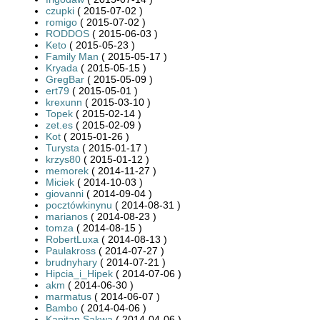
czupki
( 2015-07-02 )
romigo
( 2015-07-02 )
RODDOS
( 2015-06-03 )
Keto
( 2015-05-23 )
Family Man
( 2015-05-17 )
Kryada
( 2015-05-15 )
GregBar
( 2015-05-09 )
ert79
( 2015-05-01 )
krexunn
( 2015-03-10 )
Topek
( 2015-02-14 )
zet.es
( 2015-02-09 )
Kot
( 2015-01-26 )
Turysta
( 2015-01-17 )
krzys80
( 2015-01-12 )
memorek
( 2014-11-27 )
Miciek
( 2014-10-03 )
giovanni
( 2014-09-04 )
pocztówkinynu
( 2014-08-31 )
marianos
( 2014-08-23 )
tomza
( 2014-08-15 )
RobertLuxa
( 2014-08-13 )
Paulakross
( 2014-07-27 )
brudnyhary
( 2014-07-21 )
Hipcia_i_Hipek
( 2014-07-06 )
akm
( 2014-06-30 )
marmatus
( 2014-06-07 )
Bambo
( 2014-04-06 )
Kapitan Sakwa
( 2014-04-06 )