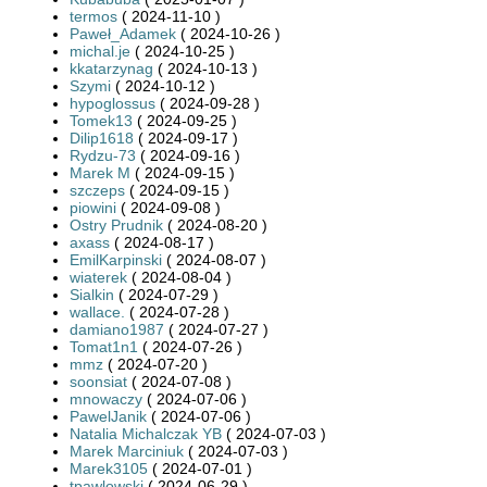
termos
( 2024-11-10 )
Paweł_Adamek
( 2024-10-26 )
michal.je
( 2024-10-25 )
kkatarzynag
( 2024-10-13 )
Szymi
( 2024-10-12 )
hypoglossus
( 2024-09-28 )
Tomek13
( 2024-09-25 )
Dilip1618
( 2024-09-17 )
Rydzu-73
( 2024-09-16 )
Marek M
( 2024-09-15 )
szczeps
( 2024-09-15 )
piowini
( 2024-09-08 )
Ostry Prudnik
( 2024-08-20 )
axass
( 2024-08-17 )
EmilKarpinski
( 2024-08-07 )
wiaterek
( 2024-08-04 )
Sialkin
( 2024-07-29 )
wallace.
( 2024-07-28 )
damiano1987
( 2024-07-27 )
Tomat1n1
( 2024-07-26 )
mmz
( 2024-07-20 )
soonsiat
( 2024-07-08 )
mnowaczy
( 2024-07-06 )
PawelJanik
( 2024-07-06 )
Natalia Michalczak YB
( 2024-07-03 )
Marek Marciniuk
( 2024-07-03 )
Marek3105
( 2024-07-01 )
tpawlowski
( 2024-06-29 )