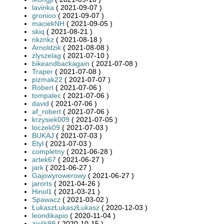
lavinka
( 2021-09-07 )
gronioo
( 2021-09-07 )
maciekNH
( 2021-09-05 )
skiq
( 2021-08-21 )
nkznkz
( 2021-08-18 )
Arnoldzik
( 2021-08-08 )
zlyszelag
( 2021-07-10 )
bikeandbackagain
( 2021-07-08 )
Traper
( 2021-07-08 )
pizmak22
( 2021-07-07 )
Robert
( 2021-07-06 )
tompalec
( 2021-07-06 )
david
( 2021-07-06 )
af_robert
( 2021-07-06 )
krzysiek009
( 2021-07-05 )
loczek09
( 2021-07-03 )
BUKAJ
( 2021-07-03 )
Etyl
( 2021-07-03 )
completny
( 2021-06-28 )
artek67
( 2021-06-27 )
jark
( 2021-06-27 )
Gajowyrowerowy
( 2021-06-27 )
jarorts
( 2021-04-26 )
Hinol1
( 2021-03-21 )
Spawacz
( 2021-03-02 )
ŁukaszŁukaszŁukasz
( 2020-12-03 )
leondikapio
( 2020-11-04 )
zielik99
( 2020-10-15 )