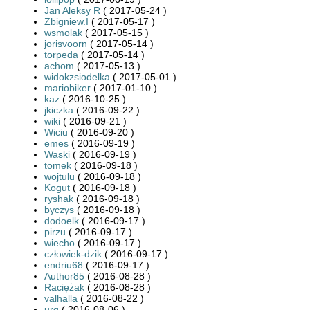
Jan Aleksy R
( 2017-05-24 )
Zbigniew.I
( 2017-05-17 )
wsmolak
( 2017-05-15 )
jorisvoorn
( 2017-05-14 )
torpeda
( 2017-05-14 )
achom
( 2017-05-13 )
widokzsiodelka
( 2017-05-01 )
mariobiker
( 2017-01-10 )
kaz
( 2016-10-25 )
jkiczka
( 2016-09-22 )
wiki
( 2016-09-21 )
Wiciu
( 2016-09-20 )
emes
( 2016-09-19 )
Waski
( 2016-09-19 )
tomek
( 2016-09-18 )
wojtulu
( 2016-09-18 )
Kogut
( 2016-09-18 )
ryshak
( 2016-09-18 )
byczys
( 2016-09-18 )
dodoelk
( 2016-09-17 )
pirzu
( 2016-09-17 )
wiecho
( 2016-09-17 )
człowiek-dzik
( 2016-09-17 )
endriu68
( 2016-09-17 )
Author85
( 2016-08-28 )
Raciężak
( 2016-08-28 )
valhalla
( 2016-08-22 )
urg
( 2016-08-06 )