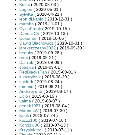
Kolec
( 2020-05-03 )
Legion
( 2020-05-01 )
SylwKa
( 2020-04-21 )
leon.di.kapio
( 2019-12-31 )
mamba
( 2019-11-01 )
CykloFreak
( 2019-10-15 )
DariuszCh
( 2019-10-13 )
Cokeman
( 2019-10-06 )
Dawid Błachowicz
( 2019-10-01 )
jarekszczesny2022
( 2019-09-30 )
beduks
( 2019-09-28 )
remi
( 2019-09-21 )
DaTrek
( 2019-09-09 )
spasiva
( 2019-09-01 )
RedBlacksFan
( 2019-09-01 )
lukasrybnik
( 2019-08-29 )
spiderk
( 2019-08-24 )
tommie
( 2019-08-21 )
Andrzej mtb
( 2019-08-17 )
Licio
( 2019-08-15 )
Laima
( 2019-08-07 )
penek1957
( 2019-08-04 )
MarconiW
( 2019-07-30 )
lysek
( 2019-07-24 )
kazzz100
( 2019-07-16 )
Kondziu90
( 2019-07-13 )
Krzysiek troll
( 2019-07-11 )
Fimala
( 2019-07-11 )