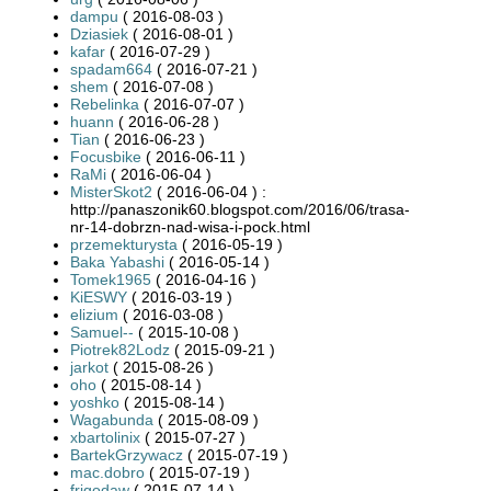
dampu
( 2016-08-03 )
Dziasiek
( 2016-08-01 )
kafar
( 2016-07-29 )
spadam664
( 2016-07-21 )
shem
( 2016-07-08 )
Rebelinka
( 2016-07-07 )
huann
( 2016-06-28 )
Tian
( 2016-06-23 )
Focusbike
( 2016-06-11 )
RaMi
( 2016-06-04 )
MisterSkot2
( 2016-06-04 ) :
http://panaszonik60.blogspot.com/2016/06/trasa-
nr-14-dobrzn-nad-wisa-i-pock.html
przemekturysta
( 2016-05-19 )
Baka Yabashi
( 2016-05-14 )
Tomek1965
( 2016-04-16 )
KiESWY
( 2016-03-19 )
elizium
( 2016-03-08 )
Samuel--
( 2015-10-08 )
Piotrek82Lodz
( 2015-09-21 )
jarkot
( 2015-08-26 )
oho
( 2015-08-14 )
yoshko
( 2015-08-14 )
Wagabunda
( 2015-08-09 )
xbartolinix
( 2015-07-27 )
BartekGrzywacz
( 2015-07-19 )
mac.dobro
( 2015-07-19 )
frigodaw
( 2015-07-14 )