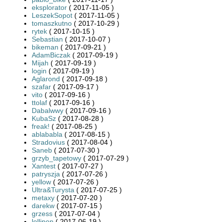
eksplorator
( 2017-11-05 )
LeszekSopot
( 2017-11-05 )
tomaszkutno
( 2017-10-29 )
rytek
( 2017-10-15 )
Sebastian
( 2017-10-07 )
bikeman
( 2017-09-21 )
AdamBiczak
( 2017-09-19 )
Mijah
( 2017-09-19 )
login
( 2017-09-19 )
Aglarond
( 2017-09-18 )
szafar
( 2017-09-17 )
vito
( 2017-09-16 )
ttolaf
( 2017-09-16 )
Dabalwwy
( 2017-09-16 )
KubaSz
( 2017-08-28 )
freak!
( 2017-08-25 )
ablababla
( 2017-08-15 )
Stradovius
( 2017-08-04 )
Saneb
( 2017-07-30 )
grzyb_tapetowy
( 2017-07-29 )
Xantest
( 2017-07-27 )
patryszja
( 2017-07-26 )
yellow
( 2017-07-26 )
Ultra&Turysta
( 2017-07-25 )
metaxy
( 2017-07-20 )
darekw
( 2017-07-15 )
grzess
( 2017-07-04 )
lollipop
( 2017-06-19 )