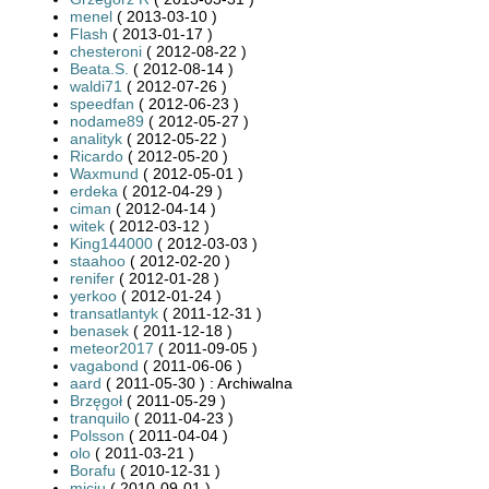
menel
( 2013-03-10 )
Flash
( 2013-01-17 )
chesteroni
( 2012-08-22 )
Beata.S.
( 2012-08-14 )
waldi71
( 2012-07-26 )
speedfan
( 2012-06-23 )
nodame89
( 2012-05-27 )
analityk
( 2012-05-22 )
Ricardo
( 2012-05-20 )
Waxmund
( 2012-05-01 )
erdeka
( 2012-04-29 )
ciman
( 2012-04-14 )
witek
( 2012-03-12 )
King144000
( 2012-03-03 )
staahoo
( 2012-02-20 )
renifer
( 2012-01-28 )
yerkoo
( 2012-01-24 )
transatlantyk
( 2011-12-31 )
benasek
( 2011-12-18 )
meteor2017
( 2011-09-05 )
vagabond
( 2011-06-06 )
aard
( 2011-05-30 ) : Archiwalna
Brzęgoł
( 2011-05-29 )
tranquilo
( 2011-04-23 )
Polsson
( 2011-04-04 )
olo
( 2011-03-21 )
Borafu
( 2010-12-31 )
miciu
( 2010-09-01 )