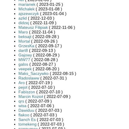
marianek
( 2023-01-25 )
Michałek
( 2023-01-08 )
ajszewczyk
( 2023-01-04 )
azlid
( 2022-12-03 )
didzej
( 2022-11-09 )
Mateusz Filipiak
( 2022-11-06 )
Maro
( 2022-11-04 )
beksajt
( 2022-09-28 )
Mortal
( 2022-09-26 )
GrzesKa
( 2022-09-17 )
dart8
( 2022-09-13 )
Gajowy
( 2022-08-29 )
MW77
( 2022-08-28 )
galos
( 2022-08-27 )
veepek
( 2022-08-20 )
Maks_Saczywko
( 2022-08-15 )
Radoslaww
( 2022-07-31 )
Aro
( 2022-07-19 )
pejot
( 2022-07-10 )
Fabiszon
( 2022-07-10 )
Marcin Kozioł
( 2022-07-09 )
qrs
( 2022-07-09 )
wisa
( 2022-07-06 )
Dawiduu
( 2022-07-03 )
flakoo
( 2022-07-03 )
Sanch Es
( 2022-07-03 )
tomekeng
( 2022-07-03 )
panpumex
( 2022-07-03 )