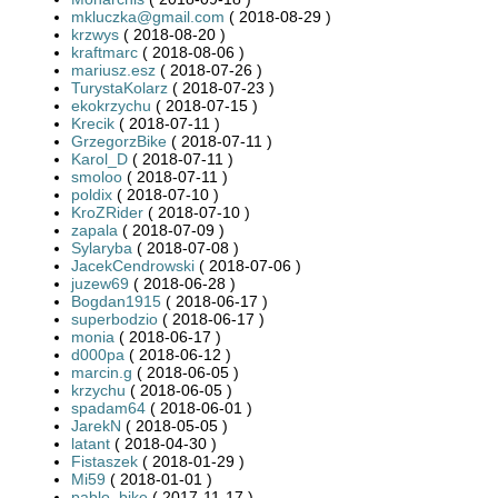
mkluczka@gmail.com
( 2018-08-29 )
krzwys
( 2018-08-20 )
kraftmarc
( 2018-08-06 )
mariusz.esz
( 2018-07-26 )
TurystaKolarz
( 2018-07-23 )
ekokrzychu
( 2018-07-15 )
Krecik
( 2018-07-11 )
GrzegorzBike
( 2018-07-11 )
Karol_D
( 2018-07-11 )
smoloo
( 2018-07-11 )
poldix
( 2018-07-10 )
KroZRider
( 2018-07-10 )
zapala
( 2018-07-09 )
Sylaryba
( 2018-07-08 )
JacekCendrowski
( 2018-07-06 )
juzew69
( 2018-06-28 )
Bogdan1915
( 2018-06-17 )
superbodzio
( 2018-06-17 )
monia
( 2018-06-17 )
d000pa
( 2018-06-12 )
marcin.g
( 2018-06-05 )
krzychu
( 2018-06-05 )
spadam64
( 2018-06-01 )
JarekN
( 2018-05-05 )
latant
( 2018-04-30 )
Fistaszek
( 2018-01-29 )
Mi59
( 2018-01-01 )
pablo_bike
( 2017-11-17 )