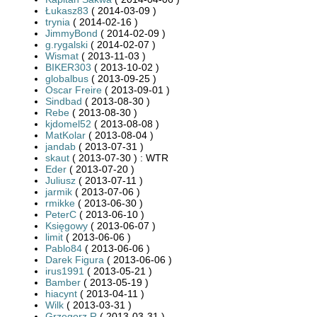
Łukasz83
( 2014-03-09 )
trynia
( 2014-02-16 )
JimmyBond
( 2014-02-09 )
g.rygalski
( 2014-02-07 )
Wismat
( 2013-11-03 )
BIKER303
( 2013-10-02 )
globalbus
( 2013-09-25 )
Oscar Freire
( 2013-09-01 )
Sindbad
( 2013-08-30 )
Rebe
( 2013-08-30 )
kjdomel52
( 2013-08-08 )
MatKolar
( 2013-08-04 )
jandab
( 2013-07-31 )
skaut
( 2013-07-30 ) : WTR
Eder
( 2013-07-20 )
Juliusz
( 2013-07-11 )
jarmik
( 2013-07-06 )
rmikke
( 2013-06-30 )
PeterC
( 2013-06-10 )
Księgowy
( 2013-06-07 )
limit
( 2013-06-06 )
Pablo84
( 2013-06-06 )
Darek Figura
( 2013-06-06 )
irus1991
( 2013-05-21 )
Bamber
( 2013-05-19 )
hiacynt
( 2013-04-11 )
Wilk
( 2013-03-31 )
Grzegorz R
( 2013-03-31 )