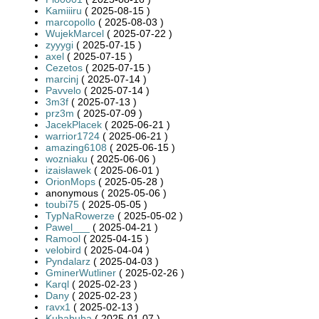
Kamiiiru
( 2025-08-15 )
marcopollo
( 2025-08-03 )
WujekMarcel
( 2025-07-22 )
zyyygi
( 2025-07-15 )
axel
( 2025-07-15 )
Cezetos
( 2025-07-15 )
marcinj
( 2025-07-14 )
Pavvelo
( 2025-07-14 )
3m3f
( 2025-07-13 )
prz3m
( 2025-07-09 )
JacekPlacek
( 2025-06-21 )
warrior1724
( 2025-06-21 )
amazing6108
( 2025-06-15 )
wozniaku
( 2025-06-06 )
izaisławek
( 2025-06-01 )
OrionMops
( 2025-05-28 )
anonymous ( 2025-05-06 )
toubi75
( 2025-05-05 )
TypNaRowerze
( 2025-05-02 )
Pawel___
( 2025-04-21 )
Ramool
( 2025-04-15 )
velobird
( 2025-04-04 )
Pyndalarz
( 2025-04-03 )
GminerWutliner
( 2025-02-26 )
Karql
( 2025-02-23 )
Dany
( 2025-02-23 )
ravx1
( 2025-02-13 )
Kubabuba
( 2025-01-07 )