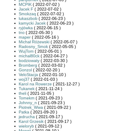
MCPIK
( 2022-07-02 )
Jacek F
( 2022-07-02 )
Smokzaq
( 2022-07-02 )
lukaszbob
( 2022-06-23 )
kamycki Jacek
( 2022-06-23 )
ryjówka
( 2022-06-15 )
tno
( 2022-05-30 )
maper
( 2022-05-16 )
Michał Różewski
( 2022-05-07 )
Radosny_Smok
( 2022-05-05 )
WujTom
( 2022-05-01 )
michal80ck
( 2022-04-27 )
bodziowaty
( 2022-03-30 )
Bromberg
( 2022-03-02 )
Gonzol
( 2022-02-20 )
VeloStacja
( 2022-01-10 )
woj37
( 2022-01-03 )
Karol na Rowerze
( 2021-12-27 )
Tukanek
( 2021-11-24 )
theli
( 2021-11-05 )
Tomekm
( 2021-09-23 )
Johnny_n
( 2021-09-23 )
Piotrek_Wwa
( 2021-09-22 )
Patka
( 2021-09-20 )
jedrucha
( 2021-09-17 )
Karol Grzesik
( 2021-09-17 )
wieloryb
( 2021-09-12 )
Mongji
( 2021-09-10 )