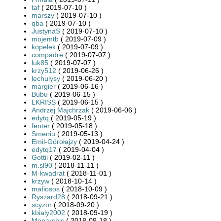
taf
( 2019-07-10 )
marszy
( 2019-07-10 )
qba
( 2019-07-10 )
JustynaS
( 2019-07-10 )
mojemtb
( 2019-07-09 )
kopelek
( 2019-07-09 )
compadre
( 2019-07-07 )
luk85
( 2019-07-07 )
krzy512
( 2019-06-26 )
lechulysy
( 2019-06-20 )
margier
( 2019-06-16 )
Bubu
( 2019-06-15 )
LKRISS
( 2019-06-15 )
Andrzej Majchrzak
( 2019-06-06 )
edytq
( 2019-05-19 )
fenter
( 2019-05-18 )
Smeniu
( 2019-05-13 )
Emil-Górołajzy
( 2019-04-24 )
edytq17
( 2019-04-04 )
Gottii
( 2019-02-11 )
m.sl90
( 2018-11-11 )
M-kwadrat
( 2018-11-01 )
krzyw
( 2018-10-14 )
mafiosos
( 2018-10-09 )
Ryszard28
( 2018-09-21 )
scyzor
( 2018-09-20 )
kbialy2002
( 2018-09-19 )
Monarchis
( 2018-09-18 )