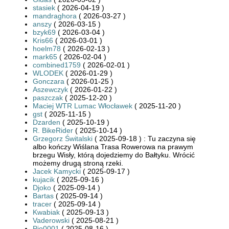
stasiek
( 2026-04-19 )
mandraghora
( 2026-03-27 )
anszy
( 2026-03-15 )
bzyk69
( 2026-03-04 )
Kris66
( 2026-03-01 )
hoelm78
( 2026-02-13 )
mark65
( 2026-02-04 )
combined1759
( 2026-02-01 )
WLODEK
( 2026-01-29 )
Gonczara
( 2026-01-25 )
Aszewczyk
( 2026-01-22 )
paszczak
( 2025-12-20 )
Maciej WTR Lumac Włocławek
( 2025-11-20 )
gst
( 2025-11-15 )
Dzarden
( 2025-10-19 )
R. BikeRider
( 2025-10-14 )
Grzegorz Świtalski
( 2025-09-18 ) : Tu zaczyna się
albo kończy Wiślana Trasa Rowerowa na prawym
brzegu Wisły, którą dojedziemy do Bałtyku. Wrócić
możemy drugą stroną rzeki.
Jacek Kamycki
( 2025-09-17 )
kujacik
( 2025-09-16 )
Djoko
( 2025-09-14 )
Bartas
( 2025-09-14 )
tracer
( 2025-09-14 )
Kwabiak
( 2025-09-13 )
Vaderowski
( 2025-08-21 )
Pio0001
( 2025-08-16 )