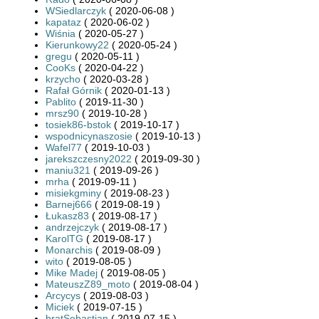
WSiedlarczyk
( 2020-06-08 )
kapataz
( 2020-06-02 )
Wiśnia
( 2020-05-27 )
Kierunkowy22
( 2020-05-24 )
gregu
( 2020-05-11 )
CooKs
( 2020-04-22 )
krzycho
( 2020-03-28 )
Rafał Górnik
( 2020-01-13 )
Pablito
( 2019-11-30 )
mrsz90
( 2019-10-28 )
tosiek86-bstok
( 2019-10-17 )
wspodnicynaszosie
( 2019-10-13 )
Wafel77
( 2019-10-03 )
jarekszczesny2022
( 2019-09-30 )
maniu321
( 2019-09-26 )
mrha
( 2019-09-11 )
misiekgminy
( 2019-08-23 )
Barnej666
( 2019-08-19 )
Łukasz83
( 2019-08-17 )
andrzejczyk
( 2019-08-17 )
KarolTG
( 2019-08-17 )
Monarchis
( 2019-08-09 )
wito
( 2019-08-05 )
Mike Madej
( 2019-08-05 )
MateuszZ89_moto
( 2019-08-04 )
Arcycys
( 2019-08-03 )
Miciek
( 2019-07-15 )
bratSebastian
( 2019-07-15 )