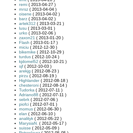
remi
( 2013-04-27 )
mrsz
( 2013-04-04 )
oisene
( 2013-04-02 )
barz
( 2013-04-02 )
artek312
( 2013-03-21 )
lusu
( 2013-03-01 )
urko
( 2013-02-06 )
zaxon21
( 2013-01-20 )
Flash
( 2013-01-17 )
miciu
( 2012-12-30 )
bikemike
( 2012-10-29 )
turdus
( 2012-10-24 )
kjdomel52
( 2012-10-21 )
sjf
( 2012-10-03 )
arekjg
( 2012-08-23 )
pirzu
( 2012-08-19 )
Highlander
( 2012-08-18 )
chesteroni
( 2012-08-14 )
Tudorka
( 2012-07-11 )
Adriano88
( 2012-07-11 )
sebrk
( 2012-07-06 )
piofci
( 2012-07-01 )
momus
( 2012-06-30 )
elan
( 2012-06-10 )
analityk
( 2012-05-22 )
MarysiaN.
( 2012-05-17 )
suisse
( 2012-05-09 )
Petroslavrz
( 2012-05-05 )