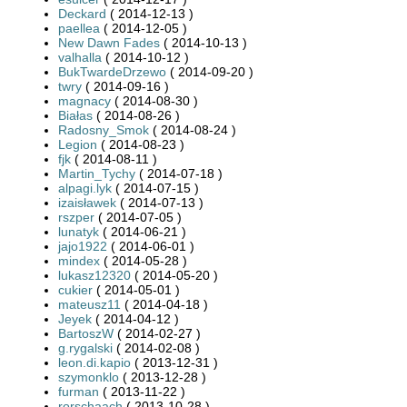
Deckard
( 2014-12-13 )
paellea
( 2014-12-05 )
New Dawn Fades
( 2014-10-13 )
valhalla
( 2014-10-12 )
BukTwardeDrzewo
( 2014-09-20 )
twry
( 2014-09-16 )
magnacy
( 2014-08-30 )
Białas
( 2014-08-26 )
Radosny_Smok
( 2014-08-24 )
Legion
( 2014-08-23 )
fjk
( 2014-08-11 )
Martin_Tychy
( 2014-07-18 )
alpagi.lyk
( 2014-07-15 )
izaisławek
( 2014-07-13 )
rszper
( 2014-07-05 )
lunatyk
( 2014-06-21 )
jajo1922
( 2014-06-01 )
mindex
( 2014-05-28 )
lukasz12320
( 2014-05-20 )
cukier
( 2014-05-01 )
mateusz11
( 2014-04-18 )
Jeyek
( 2014-04-12 )
BartoszW
( 2014-02-27 )
g.rygalski
( 2014-02-08 )
leon.di.kapio
( 2013-12-31 )
szymonklo
( 2013-12-28 )
furman
( 2013-11-22 )
rorschaach
( 2013-10-28 )