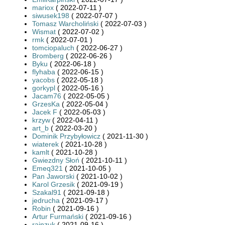
mariox
( 2022-07-11 )
siwusek198
( 2022-07-07 )
Tomasz Warcholiński
( 2022-07-03 )
Wismat
( 2022-07-02 )
rmk
( 2022-07-01 )
tomciopaluch
( 2022-06-27 )
Bromberg
( 2022-06-26 )
Byku
( 2022-06-18 )
flyhaba
( 2022-06-15 )
yacobs
( 2022-05-18 )
gorkypl
( 2022-05-16 )
Jacam76
( 2022-05-05 )
GrzesKa
( 2022-05-04 )
Jacek F
( 2022-05-03 )
krzyw
( 2022-04-11 )
art_b
( 2022-03-20 )
Dominik Przybyłowicz
( 2021-11-30 )
wiaterek
( 2021-10-28 )
kamlt
( 2021-10-28 )
Gwiezdny Słoń
( 2021-10-11 )
Emeq321
( 2021-10-05 )
Pan Jaworski
( 2021-10-02 )
Karol Grzesik
( 2021-09-19 )
Szakal91
( 2021-09-18 )
jedrucha
( 2021-09-17 )
Robin
( 2021-09-16 )
Artur Furmański
( 2021-09-16 )
rainzuk
( 2021-09-16 )