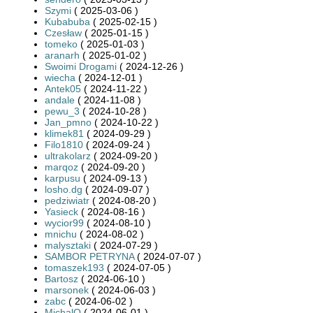
Szymi
( 2025-03-06 )
Kubabuba
( 2025-02-15 )
Czesław
( 2025-01-15 )
tomeko
( 2025-01-03 )
aranarh
( 2025-01-02 )
Swoimi Drogami
( 2024-12-26 )
wiecha
( 2024-12-01 )
Antek05
( 2024-11-22 )
andale
( 2024-11-08 )
pewu_3
( 2024-10-28 )
Jan_pmno
( 2024-10-22 )
klimek81
( 2024-09-29 )
Filo1810
( 2024-09-24 )
ultrakolarz
( 2024-09-20 )
marqoz
( 2024-09-20 )
karpusu
( 2024-09-13 )
losho.dg
( 2024-09-07 )
pedziwiatr
( 2024-08-20 )
Yasieck
( 2024-08-16 )
wycior99
( 2024-08-10 )
mnichu
( 2024-08-02 )
malysztaki
( 2024-07-29 )
SAMBOR PETRYNA
( 2024-07-07 )
tomaszek193
( 2024-07-05 )
Bartosz
( 2024-06-10 )
marsonek
( 2024-06-03 )
zabc
( 2024-06-02 )
MichalO
( 2024-06-01 )