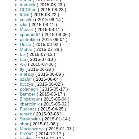
dodoelk
( 2015-08-23 )
CFCFan
( 2015-08-23 )
ttolaf
( 2015-08-22 )
yoshko
( 2015-08-14 )
izka
( 2015-08-11 )
Mozart
( 2015-08-11 )
spadam64
( 2015-08-06 )
piotrekke
( 2015-08-04 )
Unsta
( 2015-08-02 )
Mateo
( 2015-07-28 )
bix
( 2015-07-13 )
Ela
( 2015-07-13 )
Aro
( 2015-07-06 )
fly
( 2015-06-29 )
metaxy
( 2015-06-09 )
szafar
( 2015-06-04 )
byczys
( 2015-06-02 )
polanegri
( 2015-05-17 )
Bamber
( 2015-05-17 )
Zinzangur
( 2015-05-04 )
xbartolinix
( 2015-05-02 )
Puchacz
( 2015-04-25 )
tomek
( 2015-03-08 )
Stradovius
( 2015-01-14 )
sbor
( 2015-01-08 )
Maciaszczyk
( 2015-01-03 )
PsYhOl
( 2014-12-17 )
esulcer
( 2014-12-17 )