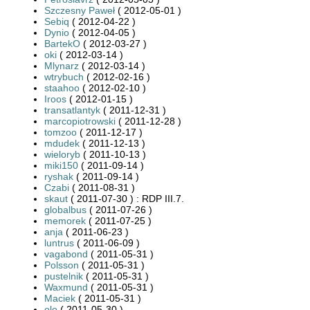
Szczesny Paweł
( 2012-05-01 )
Sebiq
( 2012-04-22 )
Dynio
( 2012-04-05 )
BartekO
( 2012-03-27 )
oki
( 2012-03-14 )
Mlynarz
( 2012-03-14 )
wtrybuch
( 2012-02-16 )
staahoo
( 2012-02-10 )
Iroos
( 2012-01-15 )
transatlantyk
( 2011-12-31 )
marcopiotrowski
( 2011-12-28 )
tomzoo
( 2011-12-17 )
mdudek
( 2011-12-13 )
wieloryb
( 2011-10-13 )
miki150
( 2011-09-14 )
ryshak
( 2011-09-14 )
Czabi
( 2011-08-31 )
skaut
( 2011-07-30 ) : RDP III.7.
globalbus
( 2011-07-26 )
memorek
( 2011-07-25 )
anja
( 2011-06-23 )
luntrus
( 2011-06-09 )
vagabond
( 2011-05-31 )
Polsson
( 2011-05-31 )
pustelnik
( 2011-05-31 )
Waxmund
( 2011-05-31 )
Maciek
( 2011-05-31 )
olo
( 2011-05-30 )