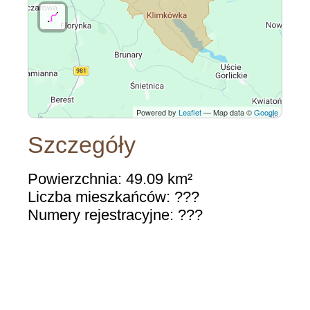
Powered by
Leaflet
— Map data ©
Google
Szczegóły
Powierzchnia: 49.09 km²
Liczba mieszkańców: ???
Numery rejestracyjne: ???