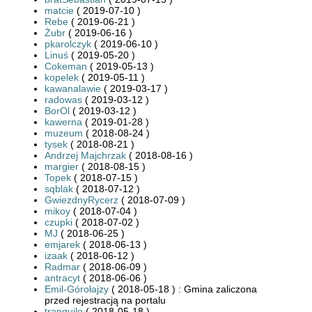
matcie
( 2019-07-10 )
Rebe
( 2019-06-21 )
Żubr
( 2019-06-16 )
pkarolczyk
( 2019-06-10 )
Linuś
( 2019-05-20 )
Cokeman
( 2019-05-13 )
kopelek
( 2019-05-11 )
kawanalawie
( 2019-03-17 )
radowas
( 2019-03-12 )
BorOl
( 2019-03-12 )
kawerna
( 2019-01-28 )
muzeum
( 2018-08-24 )
tysek
( 2018-08-21 )
Andrzej Majchrzak
( 2018-08-16 )
margier
( 2018-08-15 )
Topek
( 2018-07-15 )
sqblak
( 2018-07-12 )
GwiezdnyRycerz
( 2018-07-09 )
mikoy
( 2018-07-04 )
czupki
( 2018-07-02 )
MJ
( 2018-06-25 )
emjarek
( 2018-06-13 )
izaak
( 2018-06-12 )
Radmar
( 2018-06-09 )
antracyt
( 2018-06-06 )
Emil-Górołajzy
( 2018-05-18 ) : Gmina zaliczona
przed rejestracją na portalu
tranquilo
( 2018-05-18 )