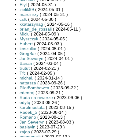
Etyl
( 2024-05-31 )
zielik99
( 2024-05-31 )
marcinrzy
( 2024-05-31 )
cslk
( 2024-05-30 )
kkatarzynag
( 2024-05-16 )
brian_de_rossali
( 2024-05-11 )
Miciu
( 2024-05-09 )
Myszczyk
( 2024-05-05 )
Hubert
( 2024-05-03 )
koszulka
( 2024-05-01 )
GregBar
( 2024-04-05 )
JanSeweryn
( 2024-04-01 )
Banan
( 2024-03-04 )
trutut
( 2024-02-21 )
Tfc
( 2024-02-05 )
michal.
( 2024-01-14 )
nattasza
( 2023-09-26 )
PilotBombowca
( 2023-09-22 )
edenraj
( 2023-09-21 )
Ruda na rowerze
( 2023-09-06 )
edytq
( 2023-08-26 )
karolmustafa
( 2023-08-15 )
Radek_S
( 2023-08-14 )
Romano
( 2023-08-13 )
Jan Seweryn
( 2023-08-03 )
basiavin
( 2023-07-29 )
zajop
( 2023-07-29 )
megapucik
( 2023-07-13 )