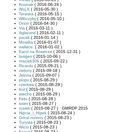
Kromak
( 2016-06-24 )
Woj.K
( 2016-05-30 )
Tereska
( 2016-05-15 )
Włóczykij
( 2016-05-10 )
Orion
( 2016-04-30 )
Via
( 2016-03-11 )
Aglarond
( 2016-02-11 )
yacek
( 2016-01-14 )
Mowika
( 2016-01-07 )
wallace.
( 2016-01-02 )
Karol na Rowerze
( 2015-12-31 )
laxigen
( 2015-10-06 )
maciek306
( 2015-09-22 )
Ricardo
( 2015-09-21 )
zielony
( 2015-09-18 )
Jelona
( 2015-09-07 )
piopo
( 2015-08-29 )
czerkaw
( 2015-08-29 )
Kot
( 2015-08-29 )
wiecho
( 2015-08-29 )
Keto
( 2015-08-28 )
soier
( 2015-08-27 )
rosiek
( 2015-08-27 ) : GMRDP 2015
Hipcia_i_Hipek
( 2015-08-24 )
Góral nizinny
( 2015-08-23 )
Turysta
( 2015-08-23 )
Wiciu
( 2015-08-23 )
Kogut
( 2015-08-23 )