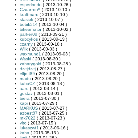
esperlando
( 2013-10-26 )
Czaarroo!!
( 2013-10-10 )
kraftmarc
( 2013-10-10 )
stasiek
( 2013-10-07 )
bobik314
( 2013-10-04 )
bikeamator
( 2013-10-02 )
parker09
( 2013-09-21 )
kubcykos
( 2013-09-19 )
czarny
( 2013-09-10 )
Wilk
( 2013-09-03 )
waxmund1
( 2013-09-03 )
Waski
( 2013-08-30 )
zaharygold
( 2013-08-28 )
dzejdzej
( 2013-08-27 )
elljott89
( 2013-08-20 )
madu
( 2013-08-20 )
kubaCZ
( 2013-08-18 )
aard
( 2013-08-14 )
gustav
( 2013-08-01 )
biera
( 2013-07-30 )
kapi
( 2013-07-29 )
MARKUS
( 2013-07-27 )
azbest87
( 2013-07-25 )
mk7022
( 2013-07-23 )
vito
( 2013-07-15 )
lukaszwf1
( 2013-06-16 )
kaha
( 2013-05-13 )
limit
( 2013-04-28 )