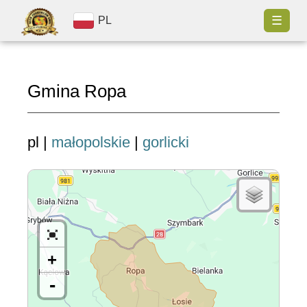
☰
PL
Gmina Ropa
pl |
małopolskie
|
gorlicki
+
-