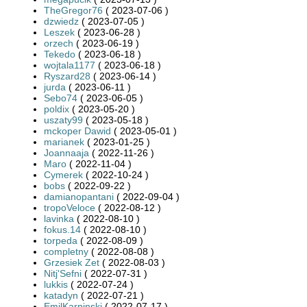
TheGregor76
( 2023-07-06 )
dzwiedz
( 2023-07-05 )
Leszek
( 2023-06-28 )
orzech
( 2023-06-19 )
Tekedo
( 2023-06-18 )
wojtala1177
( 2023-06-18 )
Ryszard28
( 2023-06-14 )
jurda
( 2023-06-11 )
Sebo74
( 2023-06-05 )
poldix
( 2023-05-20 )
uszaty99
( 2023-05-18 )
mckoper Dawid
( 2023-05-01 )
marianek
( 2023-01-25 )
Joannaaja
( 2022-11-26 )
Maro
( 2022-11-04 )
Cymerek
( 2022-10-24 )
bobs
( 2022-09-22 )
damianopantani
( 2022-09-04 )
tropoVeloce
( 2022-08-12 )
lavinka
( 2022-08-10 )
fokus.14
( 2022-08-10 )
torpeda
( 2022-08-09 )
completny
( 2022-08-08 )
Grzesiek Zet
( 2022-08-03 )
Nitj'Sefni
( 2022-07-31 )
lukkis
( 2022-07-24 )
katadyn
( 2022-07-21 )
EmilKarpinski
( 2022-07-17 )