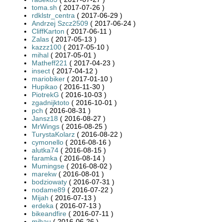
toma.sh
( 2017-07-26 )
rdklstr_centra
( 2017-06-29 )
Andrzej Szcz2509
( 2017-06-24 )
CliffKarton
( 2017-06-11 )
Zalas
( 2017-05-13 )
kazzz100
( 2017-05-10 )
mihal
( 2017-05-01 )
Matheff221
( 2017-04-23 )
insect
( 2017-04-12 )
mariobiker
( 2017-01-10 )
Hupikao
( 2016-11-30 )
PiotrekG
( 2016-10-03 )
zgadnijktoto
( 2016-10-01 )
pch
( 2016-08-31 )
Jansz18
( 2016-08-27 )
MrWings
( 2016-08-25 )
TurystaKolarz
( 2016-08-22 )
cymonello
( 2016-08-16 )
alutka74
( 2016-08-15 )
faramka
( 2016-08-14 )
Mumingse
( 2016-08-02 )
marekw
( 2016-08-01 )
bodziowaty
( 2016-07-31 )
nodame89
( 2016-07-22 )
Mijah
( 2016-07-13 )
erdeka
( 2016-07-13 )
bikeandfire
( 2016-07-11 )
mihau
( 2016-06-26 )