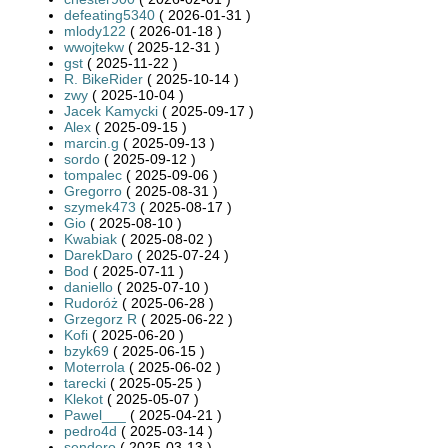
defeating5340
( 2026-01-31 )
mlody122
( 2026-01-18 )
wwojtekw
( 2025-12-31 )
gst
( 2025-11-22 )
R. BikeRider
( 2025-10-14 )
zwy
( 2025-10-04 )
Jacek Kamycki
( 2025-09-17 )
Alex
( 2025-09-15 )
marcin.g
( 2025-09-13 )
sordo
( 2025-09-12 )
tompalec
( 2025-09-06 )
Gregorro
( 2025-08-31 )
szymek473
( 2025-08-17 )
Gio
( 2025-08-10 )
Kwabiak
( 2025-08-02 )
DarekDaro
( 2025-07-24 )
Bod
( 2025-07-11 )
daniello
( 2025-07-10 )
Rudoróż
( 2025-06-28 )
Grzegorz R
( 2025-06-22 )
Kofi
( 2025-06-20 )
bzyk69
( 2025-06-15 )
Moterrola
( 2025-06-02 )
tarecki
( 2025-05-25 )
Klekot
( 2025-05-07 )
Pawel___
( 2025-04-21 )
pedro4d
( 2025-03-14 )
sendero
( 2025-03-13 )