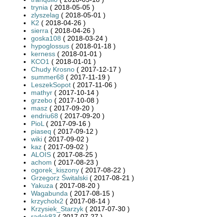
trynia
( 2018-05-05 )
zlyszelag
( 2018-05-01 )
K2
( 2018-04-26 )
sierra
( 2018-04-26 )
goska108
( 2018-03-24 )
hypoglossus
( 2018-01-18 )
kerness
( 2018-01-01 )
KCO1
( 2018-01-01 )
Chudy Krosno
( 2017-12-17 )
summer68
( 2017-11-19 )
LeszekSopot
( 2017-11-06 )
mathyr
( 2017-10-14 )
grzebo
( 2017-10-08 )
masz
( 2017-09-20 )
endriu68
( 2017-09-20 )
PioL
( 2017-09-16 )
piaseq
( 2017-09-12 )
wiki
( 2017-09-02 )
kaz
( 2017-09-02 )
ALOIS
( 2017-08-25 )
achom
( 2017-08-23 )
ogorek_kiszony
( 2017-08-22 )
Grzegorz Świtalski
( 2017-08-21 )
Yakuza
( 2017-08-20 )
Wagabunda
( 2017-08-15 )
krzycholx2
( 2017-08-14 )
Krzysiek_Starzyk
( 2017-07-30 )
radek83
( 2017-07-27 )