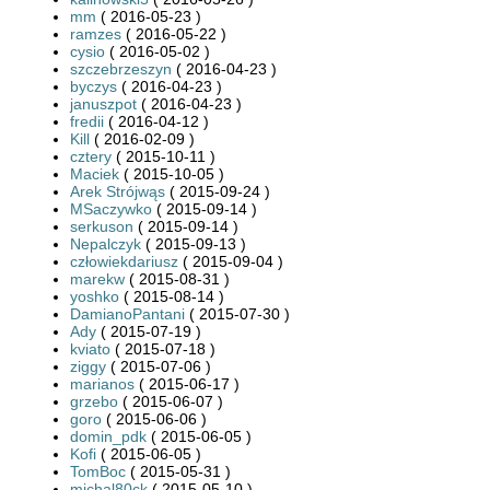
mm
( 2016-05-23 )
ramzes
( 2016-05-22 )
cysio
( 2016-05-02 )
szczebrzeszyn
( 2016-04-23 )
byczys
( 2016-04-23 )
januszpot
( 2016-04-23 )
fredii
( 2016-04-12 )
Kill
( 2016-02-09 )
cztery
( 2015-10-11 )
Maciek
( 2015-10-05 )
Arek Strójwąs
( 2015-09-24 )
MSaczywko
( 2015-09-14 )
serkuson
( 2015-09-14 )
Nepalczyk
( 2015-09-13 )
człowiekdariusz
( 2015-09-04 )
marekw
( 2015-08-31 )
yoshko
( 2015-08-14 )
DamianoPantani
( 2015-07-30 )
Ady
( 2015-07-19 )
kviato
( 2015-07-18 )
ziggy
( 2015-07-06 )
marianos
( 2015-06-17 )
grzebo
( 2015-06-07 )
goro
( 2015-06-06 )
domin_pdk
( 2015-06-05 )
Kofi
( 2015-06-05 )
TomBoc
( 2015-05-31 )
michal80ck
( 2015-05-10 )