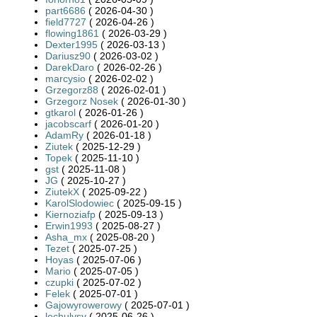
part6686
( 2026-04-30 )
field7727
( 2026-04-26 )
flowing1861
( 2026-03-29 )
Dexter1995
( 2026-03-13 )
Dariusz90
( 2026-03-02 )
DarekDaro
( 2026-02-26 )
marcysio
( 2026-02-02 )
Grzegorz88
( 2026-02-01 )
Grzegorz Nosek
( 2026-01-30 )
gtkarol
( 2026-01-26 )
jacobscarf
( 2026-01-20 )
AdamRy
( 2026-01-18 )
Ziutek
( 2025-12-29 )
Topek
( 2025-11-10 )
gst
( 2025-11-08 )
JG
( 2025-10-27 )
ZiutekX
( 2025-09-22 )
KarolSlodowiec
( 2025-09-15 )
Kiernoziafp
( 2025-09-13 )
Erwin1993
( 2025-08-27 )
Asha_mx
( 2025-08-20 )
Tezet
( 2025-07-25 )
Hoyas
( 2025-07-06 )
Mario
( 2025-07-05 )
czupki
( 2025-07-02 )
Felek
( 2025-07-01 )
Gajowyrowerowy
( 2025-07-01 )
lechulysy
( 2025-06-26 )