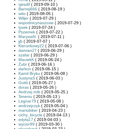
sjesdif
( 2019-09-10 )
Barnej666
( 2019-08-19 )
wito
( 2019-08-05 )
Wiljer
( 2019-07-29 )
wspodnicynaszosie
( 2019-07-29 )
lysek
( 2019-07-24 )
Pszemek
( 2019-07-22 )
MarysiaN.
( 2019-07-11 )
jjb
( 2019-07-07 )
Kierunkowy22
( 2019-07-06 )
damian27
( 2019-06-29 )
szafar
( 2019-06-29 )
MaciekK
( 2019-06-24 )
Żubr
( 2019-06-16 )
darkon
( 2019-06-15 )
Kamil Bryku
( 2019-06-08 )
JustynaS
( 2019-06-03 )
Gottii
( 2019-05-27 )
doras
( 2019-05-26 )
Andrzej mtb
( 2019-05-25 )
Smeniu
( 2019-05-13 )
Legnar79
( 2019-05-08 )
andrzejczyk
( 2019-05-04 )
mariobiker
( 2019-04-23 )
cichy_bicycle
( 2019-04-13 )
edytq17
( 2019-04-03 )
wycior99
( 2019-03-30 )
pkarolczyk
( 2019-03-23 )