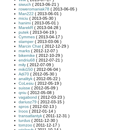
siwuch
( 2013-06-21 )
roweromaniak78
( 2013-06-05 )
Man222
( 2013-06-01 )
miciu
( 2013-05-30 )
hanimi
( 2013-05-01 )
MarekR
( 2013-04-28 )
putek
( 2013-04-19 )
Cymmes
( 2013-04-17 )
stamper
( 2013-03-06 )
Marcin Chat
( 2012-12-29 )
marks
( 2012-12-07 )
bikemike
( 2012-10-29 )
endriu68
( 2012-07-21 )
miły
( 2012-07-09 )
miki150
( 2012-06-04 )
Adi70
( 2012-05-30 )
analityk
( 2012-05-22 )
CoLesiu
( 2012-05-19 )
suisse
( 2012-05-09 )
qniu
( 2012-05-08 )
vagabond
( 2012-03-23 )
dariusz79
( 2012-03-15 )
spros
( 2012-02-13 )
Iroos
( 2012-01-14 )
transatlantyk
( 2011-12-31 )
turdus
( 2011-12-30 )
tomzoo
( 2011-12-17 )
wieloryb
( 2011-10-14 )