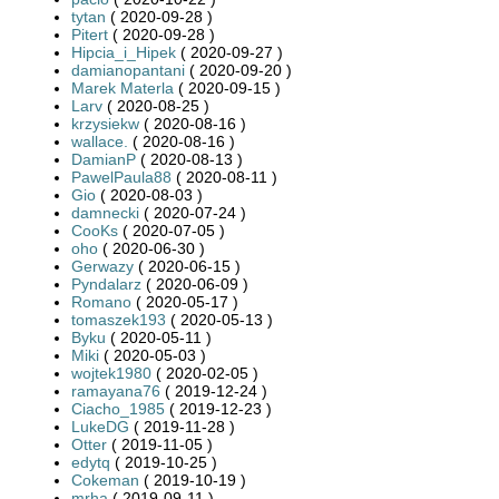
tytan
( 2020-09-28 )
Pitert
( 2020-09-28 )
Hipcia_i_Hipek
( 2020-09-27 )
damianopantani
( 2020-09-20 )
Marek Materla
( 2020-09-15 )
Larv
( 2020-08-25 )
krzysiekw
( 2020-08-16 )
wallace.
( 2020-08-16 )
DamianP
( 2020-08-13 )
PawelPaula88
( 2020-08-11 )
Gio
( 2020-08-03 )
damnecki
( 2020-07-24 )
CooKs
( 2020-07-05 )
oho
( 2020-06-30 )
Gerwazy
( 2020-06-15 )
Pyndalarz
( 2020-06-09 )
Romano
( 2020-05-17 )
tomaszek193
( 2020-05-13 )
Byku
( 2020-05-11 )
Miki
( 2020-05-03 )
wojtek1980
( 2020-02-05 )
ramayana76
( 2019-12-24 )
Ciacho_1985
( 2019-12-23 )
LukeDG
( 2019-11-28 )
Otter
( 2019-11-05 )
edytq
( 2019-10-25 )
Cokeman
( 2019-10-19 )
mrha
( 2019-09-11 )