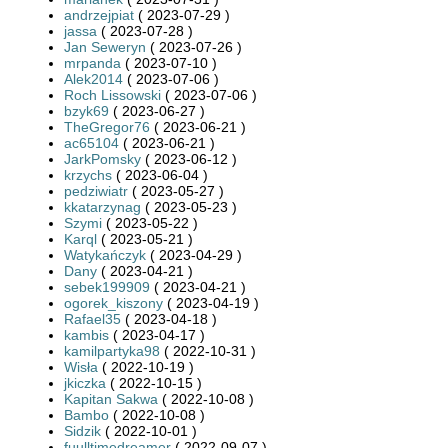
andrzejpiat
( 2023-07-29 )
jassa
( 2023-07-28 )
Jan Seweryn
( 2023-07-26 )
mrpanda
( 2023-07-10 )
Alek2014
( 2023-07-06 )
Roch Lissowski
( 2023-07-06 )
bzyk69
( 2023-06-27 )
TheGregor76
( 2023-06-21 )
ac65104
( 2023-06-21 )
JarkPomsky
( 2023-06-12 )
krzychs
( 2023-06-04 )
pedziwiatr
( 2023-05-27 )
kkatarzynag
( 2023-05-23 )
Szymi
( 2023-05-22 )
Karql
( 2023-05-21 )
Watykańczyk
( 2023-04-29 )
Dany
( 2023-04-21 )
sebek199909
( 2023-04-21 )
ogorek_kiszony
( 2023-04-19 )
Rafael35
( 2023-04-18 )
kambis
( 2023-04-17 )
kamilpartyka98
( 2022-10-31 )
Wisła
( 2022-10-19 )
jkiczka
( 2022-10-15 )
Kapitan Sakwa
( 2022-10-08 )
Bambo
( 2022-10-08 )
Sidzik
( 2022-10-01 )
fuulltimedreamer
( 2022-09-07 )