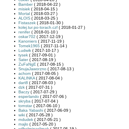
Bamber
( 2018-04-22 )
misiek
( 2018-04-15 )
Mortal
( 2018-03-27 )
ALOIS
( 2018-03-25 )
Fistaszek
( 2018-01-30 )
kolej.tur.po-torach.czf
( 2018-01-27 )
renifer
( 2018-01-10 )
oskar702
( 2017-12-19 )
Kanoniers
( 2017-11-19 )
Tomek1965
( 2017-11-14 )
Ludwik
( 2017-10-17 )
tysek
( 2017-09-01 )
Sater
( 2017-08-19 )
ZuFaNgE
( 2017-08-15 )
SnujaJaworzno
( 2017-08-13 )
achom
( 2017-08-05 )
KALINKA
( 2017-08-04 )
dart8
( 2017-08-03 )
dzk
( 2017-07-31 )
Baczy
( 2017-07-29 )
esperlando
( 2017-07-06 )
skryba
( 2017-07-04 )
tomstar
( 2017-06-10 )
Baka Yabashi
( 2017-06-09 )
wiki
( 2017-05-28 )
mdudek
( 2017-05-21 )
majlo
( 2017-05-20 )
wilhelminaslimak
( 2017-05-19 )