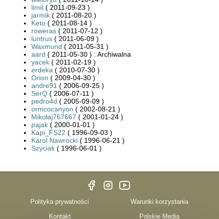
limit
( 2011-09-23 )
jarmik
( 2011-08-20 )
Keto
( 2011-08-14 )
roweras
( 2011-07-12 )
luntrus
( 2011-06-09 )
Waxmund
( 2011-05-31 )
aard
( 2011-05-30 ) : Archiwalna
yacek
( 2011-02-19 )
erdeka
( 2010-07-30 )
Orion
( 2009-04-30 )
andre91
( 2006-09-25 )
SerQ
( 2006-07-11 )
pedro4d
( 2005-09-09 )
ormcocanyon
( 2002-08-21 )
Mikołaj767667
( 2001-01-24 )
pajak
( 2000-01-01 )
Kapi_FS22
( 1996-09-03 )
Karol Nawrocki
( 1996-06-21 )
Szyciak
( 1996-06-01 )
Polityka prywatności
Warunki korzystania
Kontakt
Polskie Media