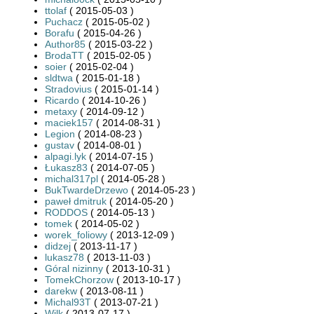
ttolaf
( 2015-05-03 )
Puchacz
( 2015-05-02 )
Borafu
( 2015-04-26 )
Author85
( 2015-03-22 )
BrodaTT
( 2015-02-05 )
soier
( 2015-02-04 )
sldtwa
( 2015-01-18 )
Stradovius
( 2015-01-14 )
Ricardo
( 2014-10-26 )
metaxy
( 2014-09-12 )
maciek157
( 2014-08-31 )
Legion
( 2014-08-23 )
gustav
( 2014-08-01 )
alpagi.lyk
( 2014-07-15 )
Łukasz83
( 2014-07-05 )
michal317pl
( 2014-05-28 )
BukTwardeDrzewo
( 2014-05-23 )
paweł dmitruk
( 2014-05-20 )
RODDOS
( 2014-05-13 )
tomek
( 2014-05-02 )
worek_foliowy
( 2013-12-09 )
didzej
( 2013-11-17 )
lukasz78
( 2013-11-03 )
Góral nizinny
( 2013-10-31 )
TomekChorzow
( 2013-10-17 )
darekw
( 2013-08-11 )
Michal93T
( 2013-07-21 )
Wilk
( 2013-07-17 )