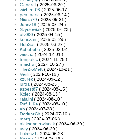
Gangrel
( 2025-06-20 )
wicher_06
( 2025-06-17 )
peatfaerie
( 2025-06-14 )
Niusia79
( 2025-05-31 )
Jansz18
( 2025-05-24 )
Szydłowiak
( 2025-04-23 )
ulv000
( 2025-04-15 )
kouczan
( 2025-03-29 )
HubSon
( 2025-03-22 )
Kubabuba
( 2025-02-02 )
wiecha
( 2024-12-01 )
tompalec
( 2024-11-25 )
mnichu
( 2024-10-27 )
TheZioMeK
( 2024-10-21 )
Verili
( 2024-10-16 )
kzurek
( 2024-09-12 )
jurda
( 2024-08-25 )
azbest87
( 2024-08-15 )
Kolec
( 2024-08-13 )
rafalini
( 2024-08-10 )
Raf_i_Ka
( 2024-08-10 )
ab
( 2024-07-28 )
DariuszCh
( 2024-07-16 )
marg
( 2024-07-06 )
aleksanderwiacek
( 2024-06-29 )
twry
( 2024-06-29 )
LukaszJ
( 2024-06-28 )
Scyzor
( 2024-06-26 )