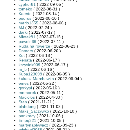
cypher81
( 2022-09-05 )
tomeko
( 2022-08-31 )
Kaente
( 2022-08-14 )
pedros
( 2022-08-10 )
mario1355
( 2022-08-06 )
MJ
( 2022-07-24 )
darki
( 2022-07-17 )
Mietek81
( 2022-07-15 )
paweln66
( 2022-07-11 )
Ruda na rowerze
( 2022-06-23 )
Damerx
( 2022-06-20 )
Kot
( 2022-06-18 )
Renata
( 2022-06-17 )
krzysiek009
( 2022-06-17 )
m_b
( 2022-06-16 )
Kuba123098
( 2022-06-05 )
Łukasz Marchewka
( 2022-06-04 )
emes
( 2022-05-22 )
gorkypl
( 2022-05-16 )
memorek
( 2022-05-11 )
Maciolos
( 2022-04-30 )
Stan
( 2021-11-21 )
blahdong
( 2021-11-03 )
Maks_Saczywko
( 2021-10-10 )
pankracy
( 2021-10-06 )
Emeq321
( 2021-10-05 )
martynaplywacz
( 2021-09-23 )
michapi2058
( 2021-09-21 )