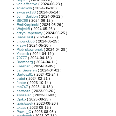
von.effective
( 2024-06-23 )
zoladkow
( 2024-06-18 )
siwusek198
( 2024-06-14 )
John Baildon
( 2024-06-12 )
SBC66
( 2024-06-12 )
EmilKarpinski
( 2024-05-26 )
WojtekB
( 2024-05-26 )
grzyb_tapetowy
( 2024-05-25 )
RadeGast
( 2024-05-25 )
t.nowicki86
( 2024-05-25 )
krzyw
( 2024-05-20 )
Piotr skowronek
( 2024-04-29 )
Yasieck
( 2024-04-19 )
70777
( 2024-04-18 )
Bromberg
( 2024-04-11 )
Freebird
( 2024-04-05 )
JanSeweryn
( 2024-04-01 )
Bartosz81
( 2024-02-24 )
trutut
( 2024-02-21 )
fenter
( 2023-10-14 )
mb747
( 2023-10-13 )
nattasza
( 2023-09-26 )
zlyszelag
( 2023-09-03 )
Djoko
( 2023-08-23 )
izaisławek
( 2023-08-20 )
axass
( 2023-08-15 )
Pawel_C
( 2023-08-05 )
marianek
( 2023-07-31 )