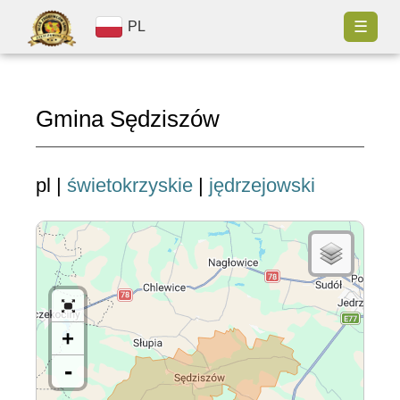
☰
PL
Gmina Sędziszów
pl |
świetokrzyskie
|
jędrzejowski
+
-