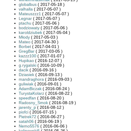
globalbus
( 2017-05-18 )
valhalla
( 2017-05-07 )
Mateuszzz1
( 2017-05-07 )
Legnar
( 2017-05-07 )
ptachu
( 2017-05-06 )
bodziowaty
( 2017-05-06 )
karoldziubek
( 2017-05-04 )
Młody
( 2017-05-03 )
Mateo
( 2017-04-30 )
Borbet
( 2017-04-01 )
GregBar
( 2017-03-05 )
kazzz100
( 2017-01-07 )
Hupikao
( 2016-12-07 )
g.rygalski
( 2016-10-09 )
dacik
( 2016-09-16 )
Dziasiek
( 2016-09-13 )
mandraghora
( 2016-09-03 )
guliwiak
( 2016-09-01 )
AdamBiczak
( 2016-08-24 )
TurystaKolarz
( 2016-08-22 )
speedfan
( 2016-08-20 )
Radosny_Smok
( 2016-08-19 )
jarenty_p
( 2016-08-12 )
piofci
( 2016-07-15 )
Pietrek72
( 2016-06-27 )
satah06
( 2016-06-19 )
Nemo5576
( 2016-06-06 )
kalinowski5
( 2016-05-26 )