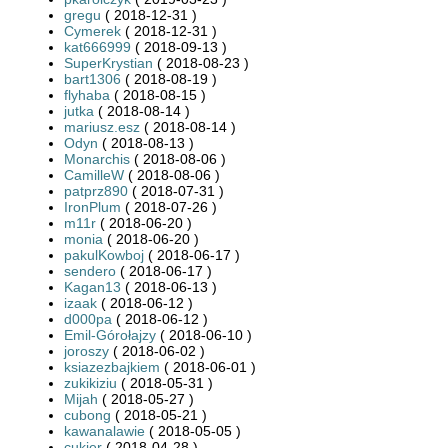
gregu
( 2018-12-31 )
Cymerek
( 2018-12-31 )
kat666999
( 2018-09-13 )
SuperKrystian
( 2018-08-23 )
bart1306
( 2018-08-19 )
flyhaba
( 2018-08-15 )
jutka
( 2018-08-14 )
mariusz.esz
( 2018-08-14 )
Odyn
( 2018-08-13 )
Monarchis
( 2018-08-06 )
CamilleW
( 2018-08-06 )
patprz890
( 2018-07-31 )
IronPlum
( 2018-07-26 )
m11r
( 2018-06-20 )
monia
( 2018-06-20 )
pakulKowboj
( 2018-06-17 )
sendero
( 2018-06-17 )
Kagan13
( 2018-06-13 )
izaak
( 2018-06-12 )
d000pa
( 2018-06-12 )
Emil-Górołajzy
( 2018-06-10 )
joroszy
( 2018-06-02 )
ksiazezbajkiem
( 2018-06-01 )
zukikiziu
( 2018-05-31 )
Mijah
( 2018-05-27 )
cubong
( 2018-05-21 )
kawanalawie
( 2018-05-05 )
cukier
( 2018-04-28 )