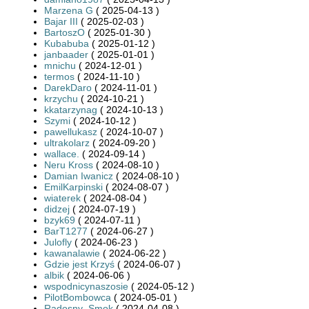
Marzena G
( 2025-04-13 )
Bajar III
( 2025-02-03 )
BartoszO
( 2025-01-30 )
Kubabuba
( 2025-01-12 )
janbaader
( 2025-01-01 )
mnichu
( 2024-12-01 )
termos
( 2024-11-10 )
DarekDaro
( 2024-11-01 )
krzychu
( 2024-10-21 )
kkatarzynag
( 2024-10-13 )
Szymi
( 2024-10-12 )
pawellukasz
( 2024-10-07 )
ultrakolarz
( 2024-09-20 )
wallace.
( 2024-09-14 )
Neru Kross
( 2024-08-10 )
Damian Iwanicz
( 2024-08-10 )
EmilKarpinski
( 2024-08-07 )
wiaterek
( 2024-08-04 )
didzej
( 2024-07-19 )
bzyk69
( 2024-07-11 )
BarT1277
( 2024-06-27 )
Julofly
( 2024-06-23 )
kawanalawie
( 2024-06-22 )
Gdzie jest Krzyś
( 2024-06-07 )
albik
( 2024-06-06 )
wspodnicynaszosie
( 2024-05-12 )
PilotBombowca
( 2024-05-01 )
Radosny_Smok
( 2024-04-08 )