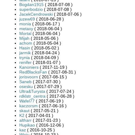
Bogdan1915
( 2018-07-08 )
superbodzio
( 2018-07-08 )
JacekCendrowski
( 2018-07-06 )
juzew69
( 2018-06-28 )
monia
( 2018-06-17 )
metaxy
( 2018-06-04 )
Mortal
( 2018-06-04 )
Mijah
( 2018-05-06 )
achom
( 2018-05-04 )
Hasin
( 2018-05-02 )
jarmik
( 2018-04-24 )
trynia
( 2018-04-09 )
renifer
( 2018-01-07 )
Kanoniers
( 2017-11-19 )
RedBlacksFan
( 2017-08-31 )
jorisvoorn
( 2017-08-15 )
Saneb
( 2017-07-30 )
osesku
( 2017-07-29 )
Ultra&Turysta
( 2017-07-24 )
rdklstr_centra
( 2017-06-28 )
Wafel77
( 2017-06-19 )
kaczorsm
( 2017-06-16 )
skaut
( 2017-05-21 )
K2
( 2017-04-01 )
altharr
( 2017-01-23 )
Hupikao
( 2016-12-06 )
kaz
( 2016-10-25 )
Wiciu
( 2016-10-23 )