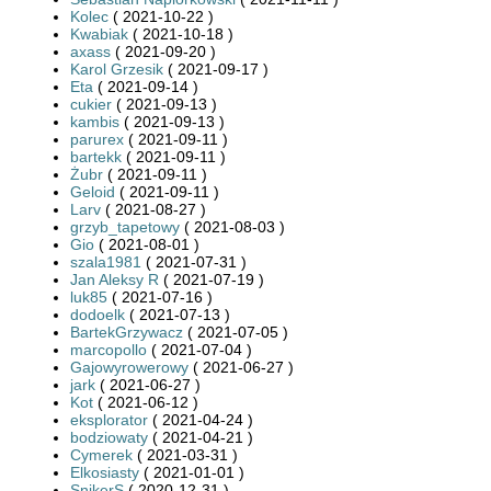
Kolec
( 2021-10-22 )
Kwabiak
( 2021-10-18 )
axass
( 2021-09-20 )
Karol Grzesik
( 2021-09-17 )
Eta
( 2021-09-14 )
cukier
( 2021-09-13 )
kambis
( 2021-09-13 )
parurex
( 2021-09-11 )
bartekk
( 2021-09-11 )
Żubr
( 2021-09-11 )
Geloid
( 2021-09-11 )
Larv
( 2021-08-27 )
grzyb_tapetowy
( 2021-08-03 )
Gio
( 2021-08-01 )
szala1981
( 2021-07-31 )
Jan Aleksy R
( 2021-07-19 )
luk85
( 2021-07-16 )
dodoelk
( 2021-07-13 )
BartekGrzywacz
( 2021-07-05 )
marcopollo
( 2021-07-04 )
Gajowyrowerowy
( 2021-06-27 )
jark
( 2021-06-27 )
Kot
( 2021-06-12 )
eksplorator
( 2021-04-24 )
bodziowaty
( 2021-04-21 )
Cymerek
( 2021-03-31 )
Elkosiasty
( 2021-01-01 )
SnikerS
( 2020-12-31 )