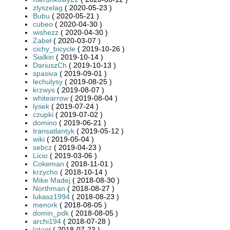
zlyszelag
( 2020-05-23 )
Bubu
( 2020-05-21 )
cubeo
( 2020-04-30 )
wishezz
( 2020-04-30 )
Zabeł
( 2020-03-07 )
cichy_bicycle
( 2019-10-26 )
Sialkin
( 2019-10-14 )
DariuszCh
( 2019-10-13 )
spasiva
( 2019-09-01 )
lechulysy
( 2019-08-25 )
krzwys
( 2019-08-07 )
whitearrow
( 2019-08-04 )
lysek
( 2019-07-24 )
czupki
( 2019-07-02 )
domino
( 2019-06-21 )
transatlantyk
( 2019-05-12 )
wiki
( 2019-05-04 )
sebcz
( 2019-04-23 )
Licio
( 2019-03-06 )
Cokeman
( 2018-11-01 )
krzycho
( 2018-10-14 )
Mike Madej
( 2018-08-30 )
Northman
( 2018-08-27 )
lukasz1994
( 2018-08-23 )
menork
( 2018-08-05 )
domin_pdk
( 2018-08-05 )
archi194
( 2018-07-28 )
latant
( 2018-07-23 )