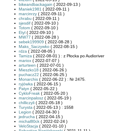
bikeandbackagain
( 2022-09-13 )
Maniek1981
( 2022-09-11 )
marcinrzy
( 2022-09-11 )
chrabu
( 2022-09-11 )
sjesdif
( 2022-09-10 )
Totom
( 2022-09-10 )
Etyl
( 2022-09-10 )
MW77
( 2022-08-28 )
sebek199909
( 2022-08-28 )
Maks_Saczywko
( 2022-08-15 )
rdza
( 2022-08-05 )
Tamiza
( 2022-08-01 ) : z Płocka po Audioriver
mariox
( 2022-07-07 )
arturteen
( 2022-07-01 )
Mieszko18
( 2022-06-26 )
puchacz22
( 2022-06-25 )
Monarchis
( 2022-06-22 ) : Nr 2475.
ryjówka
( 2022-06-15 )
Patyn
( 2022-05-22 )
CykloFreak
( 2022-05-20 )
marcinpalosz
( 2022-05-19 )
chilliczyli
( 2022-05-18 )
Turysta
( 2022-05-13 ) : 1558
Legion
( 2022-04-30 )
jedrucha
( 2022-04-15 )
michal80ck
( 2022-02-24 )
VeloStacja
( 2022-01-10 )
Sebastian Napiórkowski
( 2021-11-11 )