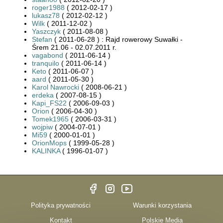
roger1988
( 2012-02-17 )
lukasz78
( 2012-02-12 )
Wilk
( 2011-12-02 )
Yaszczyk
( 2011-08-08 )
Stefan
( 2011-06-28 ) : Rajd rowerowy Suwałki -
Śrem 21.06 - 02.07.2011 r.
vagabond
( 2011-06-14 )
tranquilo
( 2011-06-14 )
Keto
( 2011-06-07 )
aard
( 2011-05-30 )
Karol Nawrocki
( 2008-06-21 )
erdeka
( 2007-08-15 )
Kapi_FS22
( 2006-09-03 )
Orion
( 2006-04-30 )
Tomek1965
( 2006-03-31 )
wojpiw
( 2004-07-01 )
Mi59
( 2000-01-01 )
OrionMops
( 1999-05-28 )
KALINKA
( 1996-01-07 )
Polityka prywatności
Warunki korzystania
Kontakt
Polskie Media