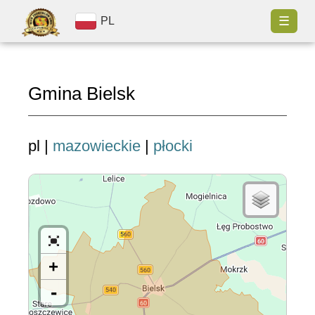
☰
PL
Gmina Bielsk
pl |
mazowieckie
|
płocki
+
-