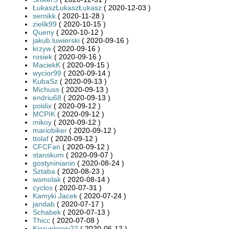
ŁukaszŁukaszŁukasz
( 2020-12-03 )
sernikk
( 2020-11-28 )
zielik99
( 2020-10-15 )
Queny
( 2020-10-12 )
jakub.luwierski
( 2020-09-16 )
krzyw
( 2020-09-16 )
rosiek
( 2020-09-16 )
MaciekK
( 2020-09-15 )
wycior99
( 2020-09-14 )
KubaSz
( 2020-09-13 )
Michuss
( 2020-09-13 )
endriu68
( 2020-09-13 )
poldix
( 2020-09-12 )
MCPIK
( 2020-09-12 )
mikoy
( 2020-09-12 )
mariobiker
( 2020-09-12 )
ttolaf
( 2020-09-12 )
CFCFan
( 2020-09-12 )
stanskum
( 2020-09-07 )
gostyninianin
( 2020-08-24 )
Sztaba
( 2020-08-23 )
wsmolak
( 2020-08-14 )
cyclos
( 2020-07-31 )
Kamyki Jacek
( 2020-07-24 )
jandab
( 2020-07-17 )
Schabek
( 2020-07-13 )
Thicc
( 2020-07-08 )
Kierunkowy22
( 2020-06-12 )