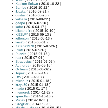
Kapitan Sakwa
( 2016-10-22 )
Bambo
( 2016-10-22 )
jkiczka
( 2016-09-21 )
gustav
( 2016-08-25 )
valhalla
( 2016-08-22 )
gaapa
( 2016-07-10 )
kafar
( 2016-04-17 )
bikeandfire
( 2015-10-10 )
KiESWY
( 2015-09-13 )
jefferson
( 2015-08-16 )
kes25
( 2015-08-01 )
Katana1978
( 2015-07-26 )
Piiotr
( 2015-07-26 )
Puszka
( 2015-07-15 )
rast
( 2015-07-04 )
Stradovius
( 2015-06-08 )
Author85
( 2015-05-18 )
G-Team
( 2015-05-02 )
Topek
( 2015-02-14 )
Ufo
( 2015-02-13 )
michał-z
( 2015-01-18 )
krzys80
( 2015-01-18 )
mada
( 2015-01-17 )
memorek
( 2014-11-27 )
speedfan
( 2014-10-18 )
Miciek
( 2014-10-11 )
GregBar
( 2014-09-20 )
Hipcia_i_Hipek
( 2014-08-15 )