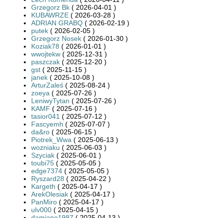
Grzegorz Bk
( 2026-04-01 )
KUBAWRZE
( 2026-03-28 )
ADRIAN GRABQ
( 2026-02-19 )
putek
( 2026-02-05 )
Grzegorz Nosek
( 2026-01-30 )
Koziak78
( 2026-01-01 )
wwojtekw
( 2025-12-31 )
paszczak
( 2025-12-20 )
gst
( 2025-11-15 )
janek
( 2025-10-08 )
ArturZaleś
( 2025-08-24 )
zoeya
( 2025-07-26 )
LeniwyTytan
( 2025-07-26 )
KAMF
( 2025-07-16 )
tasior041
( 2025-07-12 )
Fascyemh
( 2025-07-07 )
da&ro
( 2025-06-15 )
Piotrek_Wwa
( 2025-06-13 )
wozniaku
( 2025-06-03 )
Szyciak
( 2025-06-01 )
toubi75
( 2025-05-05 )
edge7374
( 2025-05-05 )
Ryszard28
( 2025-04-22 )
Kargeth
( 2025-04-17 )
ArekOlesiak
( 2025-04-17 )
PanMiro
( 2025-04-17 )
ulv000
( 2025-04-15 )
damiano1987
( 2025-04-13 )