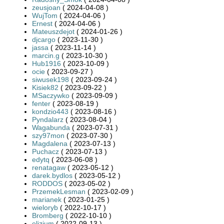
zeusjoan
( 2024-04-08 )
WujTom
( 2024-04-06 )
Ernest
( 2024-04-06 )
Mateuszdejot
( 2024-01-26 )
djcargo
( 2023-11-30 )
jassa
( 2023-11-14 )
marcin.g
( 2023-10-30 )
Hub1916
( 2023-10-09 )
ocie
( 2023-09-27 )
siwusek198
( 2023-09-24 )
Kisiek82
( 2023-09-22 )
MSaczywko
( 2023-09-09 )
fenter
( 2023-08-19 )
kondzio443
( 2023-08-16 )
Pyndalarz
( 2023-08-04 )
Wagabunda
( 2023-07-31 )
szy97mon
( 2023-07-30 )
Magdalena
( 2023-07-13 )
Puchacz
( 2023-07-13 )
edytq
( 2023-06-08 )
renatagaw
( 2023-05-12 )
darek.bydlos
( 2023-05-12 )
RODDOS
( 2023-05-02 )
PrzemekLesman
( 2023-02-09 )
marianek
( 2023-01-25 )
wieloryb
( 2022-10-17 )
Bromberg
( 2022-10-10 )
elizium
( 2022-09-13 )