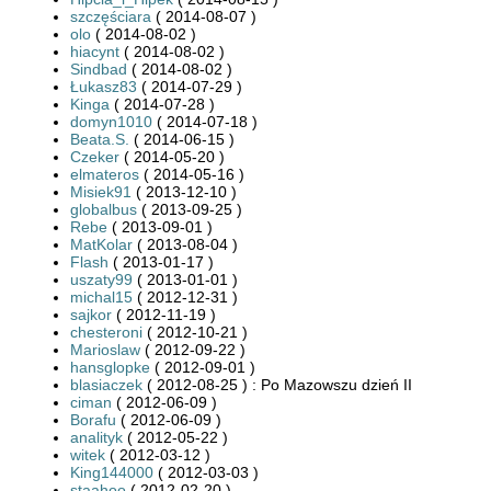
szczęściara
( 2014-08-07 )
olo
( 2014-08-02 )
hiacynt
( 2014-08-02 )
Sindbad
( 2014-08-02 )
Łukasz83
( 2014-07-29 )
Kinga
( 2014-07-28 )
domyn1010
( 2014-07-18 )
Beata.S.
( 2014-06-15 )
Czeker
( 2014-05-20 )
elmateros
( 2014-05-16 )
Misiek91
( 2013-12-10 )
globalbus
( 2013-09-25 )
Rebe
( 2013-09-01 )
MatKolar
( 2013-08-04 )
Flash
( 2013-01-17 )
uszaty99
( 2013-01-01 )
michal15
( 2012-12-31 )
sajkor
( 2012-11-19 )
chesteroni
( 2012-10-21 )
Marioslaw
( 2012-09-22 )
hansglopke
( 2012-09-01 )
blasiaczek
( 2012-08-25 ) : Po Mazowszu dzień II
ciman
( 2012-06-09 )
Borafu
( 2012-06-09 )
analityk
( 2012-05-22 )
witek
( 2012-03-12 )
King144000
( 2012-03-03 )
staahoo
( 2012-02-20 )