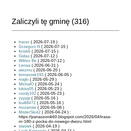
Zaliczyli tę gminę (
316
)
tracer
( 2026-07-19 )
Grzegorz R
( 2026-07-15 )
Kris66
( 2026-07-15 )
Gidas
( 2026-07-12 )
Wiktor Be
( 2026-07-12 )
Lenaa
( 2026-06-21 )
alezmu
( 2026-06-20 )
tomaszek193
( 2026-06-05 )
majlo
( 2026-05-29 )
MichalO
( 2026-05-24 )
lukiss05
( 2026-05-23 )
roody102
( 2026-05-23 )
zyyygi
( 2026-05-16 )
built8472
( 2026-05-16 )
mozanski
( 2026-05-08 )
MisterSkot2
( 2026-04-24 ) :
https://panaszonik60.blogspot.com/2026/04/trasa-
nr-180-z-pocka-do-nowego-dworu.html
stasiek
( 2026-04-19 )
Lech Komenda
( 2026-04-11 )