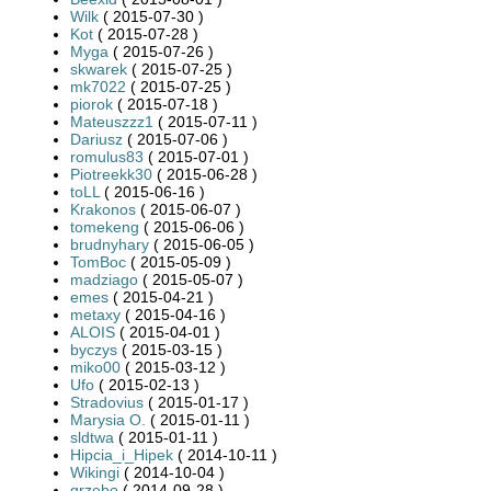
Wilk
( 2015-07-30 )
Kot
( 2015-07-28 )
Myga
( 2015-07-26 )
skwarek
( 2015-07-25 )
mk7022
( 2015-07-25 )
piorok
( 2015-07-18 )
Mateuszzz1
( 2015-07-11 )
Dariusz
( 2015-07-06 )
romulus83
( 2015-07-01 )
Piotreekk30
( 2015-06-28 )
toLL
( 2015-06-16 )
Krakonos
( 2015-06-07 )
tomekeng
( 2015-06-06 )
brudnyhary
( 2015-06-05 )
TomBoc
( 2015-05-09 )
madziago
( 2015-05-07 )
emes
( 2015-04-21 )
metaxy
( 2015-04-16 )
ALOIS
( 2015-04-01 )
byczys
( 2015-03-15 )
miko00
( 2015-03-12 )
Ufo
( 2015-02-13 )
Stradovius
( 2015-01-17 )
Marysia O.
( 2015-01-11 )
sldtwa
( 2015-01-11 )
Hipcia_i_Hipek
( 2014-10-11 )
Wikingi
( 2014-10-04 )
grzebo
( 2014-09-28 )