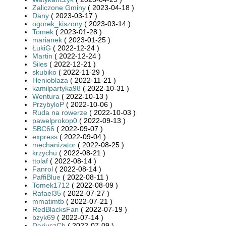
Zaliczone Gminy
( 2023-04-18 )
Dany
( 2023-03-17 )
ogorek_kiszony
( 2023-03-14 )
Tomek
( 2023-01-28 )
marianek
( 2023-01-25 )
ŁukiG
( 2022-12-24 )
Martin
( 2022-12-24 )
Siles
( 2022-12-21 )
skubiko
( 2022-11-29 )
Henioblaza
( 2022-11-21 )
kamilpartyka98
( 2022-10-31 )
Wentura
( 2022-10-13 )
PrzybyloP
( 2022-10-06 )
Ruda na rowerze
( 2022-10-03 )
pawelprokop0
( 2022-09-13 )
SBC66
( 2022-09-07 )
express
( 2022-09-04 )
mechanizator
( 2022-08-25 )
krzychu
( 2022-08-21 )
ttolaf
( 2022-08-14 )
Fanrol
( 2022-08-14 )
PaffiBlue
( 2022-08-11 )
Tomek1712
( 2022-08-09 )
Rafael35
( 2022-07-27 )
mmatimtb
( 2022-07-21 )
RedBlacksFan
( 2022-07-19 )
bzyk69
( 2022-07-14 )
DariuszCh
( 2022-07-09 )