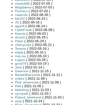
markok86
( 2022-07-05 )
Magdalena
( 2022-07-03 )
Puchacz
( 2022-07-02 )
rowerolo
( 2022-06-30 )
bik102
( 2022-06-23 )
JG
( 2022-06-16 )
agart4
( 2022-06-14 )
CykloFreak
( 2022-06-08 )
Kaente
( 2022-06-03 )
drozdz
( 2022-05-29 )
Patyn
( 2022-05-24 )
cherrycoke
( 2022-05-21 )
Smeniu
( 2022-05-16 )
edytq
( 2022-05-15 )
nvq-rac
( 2022-05-10 )
Legion
( 2022-03-29 )
goral79
( 2022-03-19 )
Jack
( 2022-01-14 )
Gawroon
( 2021-11-15 )
BartekWieczorek
( 2021-11-12 )
vviktor
( 2021-11-08 )
Piotr skowronek
( 2021-11-08 )
theli
( 2021-11-05 )
blahdong
( 2021-11-03 )
cycopath
( 2021-11-03 )
Poland_biketravel
( 2021-11-03 )
uysy
( 2021-10-24 )
Maks_Saczywko
( 2021-10-10 )