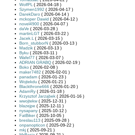
WolfPL
( 2026-04-18 )
Szymen1992
( 2026-04-17 )
DarekDaro
( 2026-04-14 )
mckoper Dawid
( 2026-04-12 )
novel4900
( 2026-04-07 )
daVe
( 2026-03-28 )
martinLGT
( 2026-03-22 )
Jacek.L
( 2026-03-15 )
Born_stubborN
( 2026-03-13 )
Madzik
( 2026-03-13 )
Byku
( 2026-03-11 )
Wafel77
( 2026-03-07 )
ADRIAN GRABQ
( 2026-02-19 )
Boko
( 2026-02-08 )
maker7482
( 2026-02-01 )
panadam
( 2026-01-23 )
Wojtekdu
( 2026-01-21 )
Blackthrone666
( 2026-01-20 )
AdamRy
( 2026-01-18 )
Krzysztof Jarząbek
( 2026-01-16 )
wwojtekw
( 2025-12-31 )
blazejpe
( 2025-12-11 )
nysapany
( 2025-10-12 )
FatBiker
( 2025-10-05 )
breslau113
( 2025-09-28 )
onpanopticon
( 2025-09-22 )
mkj
( 2025-09-21 )
MrBasia
( 2025-09-21 )