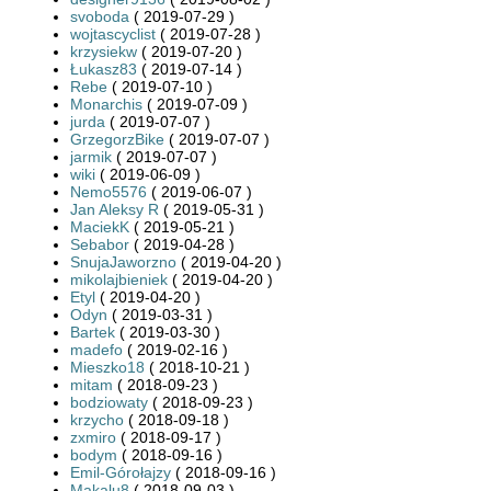
svoboda
( 2019-07-29 )
wojtascyclist
( 2019-07-28 )
krzysiekw
( 2019-07-20 )
Łukasz83
( 2019-07-14 )
Rebe
( 2019-07-10 )
Monarchis
( 2019-07-09 )
jurda
( 2019-07-07 )
GrzegorzBike
( 2019-07-07 )
jarmik
( 2019-07-07 )
wiki
( 2019-06-09 )
Nemo5576
( 2019-06-07 )
Jan Aleksy R
( 2019-05-31 )
MaciekK
( 2019-05-21 )
Sebabor
( 2019-04-28 )
SnujaJaworzno
( 2019-04-20 )
mikolajbieniek
( 2019-04-20 )
Etyl
( 2019-04-20 )
Odyn
( 2019-03-31 )
Bartek
( 2019-03-30 )
madefo
( 2019-02-16 )
Mieszko18
( 2018-10-21 )
mitam
( 2018-09-23 )
bodziowaty
( 2018-09-23 )
krzycho
( 2018-09-18 )
zxmiro
( 2018-09-17 )
bodym
( 2018-09-16 )
Emil-Górołajzy
( 2018-09-16 )
Makalu8
( 2018-09-03 )