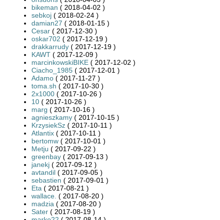
bikeman
( 2018-04-02 )
sebkoj
( 2018-02-24 )
damian27
( 2018-01-15 )
Cesar
( 2017-12-30 )
oskar702
( 2017-12-19 )
drakkarrudy
( 2017-12-19 )
KAWT
( 2017-12-09 )
marcinkowskiBIKE
( 2017-12-02 )
Ciacho_1985
( 2017-12-01 )
Adamo
( 2017-11-27 )
toma.sh
( 2017-10-30 )
2x1000
( 2017-10-26 )
10
( 2017-10-26 )
marg
( 2017-10-16 )
agnieszkamy
( 2017-10-15 )
KrzysiekSz
( 2017-10-11 )
Atlantix
( 2017-10-11 )
bertomw
( 2017-10-01 )
Metju
( 2017-09-22 )
greenbay
( 2017-09-13 )
janekj
( 2017-09-12 )
avtandil
( 2017-09-05 )
sebastien
( 2017-09-01 )
Eta
( 2017-08-21 )
wallace.
( 2017-08-20 )
madzia
( 2017-08-20 )
Sater
( 2017-08-19 )
marko22
( 2017-08-14 )