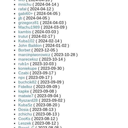
mnichu
( 2024-04-14 )
rafał
( 2024-04-12 )
gabi60+
( 2024-04-05 )
jjb
( 2024-04-05 )
grzegorz81
( 2024-04-03 )
Machu1989
( 2024-03-09 )
kambis
( 2024-03-03 )
trutut
( 2024-02-17 )
Kuba102
( 2024-02-14 )
John Baildon
( 2024-01-02 )
Borbet
( 2023-12-05 )
marcinpiworowicz
( 2023-10-28 )
mareceksz
( 2023-10-14 )
rub1n
( 2023-10-03 )
koniekupe
( 2023-09-30 )
Czabi
( 2023-09-17 )
npx
( 2023-09-17 )
buchcik82
( 2023-09-09 )
Fidelloz
( 2023-09-09 )
kapke
( 2023-09-08 )
matwie7
( 2023-09-04 )
Ryszard28
( 2023-09-02 )
KubaSz
( 2023-08-20 )
Dosia
( 2023-08-13 )
zchichu
( 2023-08-13 )
CooKs
( 2023-08-12 )
Leszek
( 2023-08-12 )
Pawel_C
( 2023-08-05 )