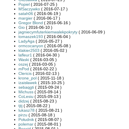
Popiel
( 2016-07-25 )
MSaczywko
( 2016-07-17 )
satah06
( 2016-06-19 )
margier
( 2016-06-17 )
Gregor Blond
( 2016-06-16 )
Gio
( 2016-06-10 )
jagniecymfuterkiemwalekpokryty
( 2016-06-09 )
tomaszek193
( 2016-06-04 )
LadyAga
( 2016-05-27 )
ormcocanyon
( 2016-05-08 )
klakier2503
( 2016-05-02 )
lafleur1
( 2016-04-30 )
Waski
( 2016-03-05 )
oszej
( 2016-03-05 )
mPod
( 2016-02-22 )
Clericis
( 2016-02-13 )
krone_pol
( 2015-11-18 )
izaisławek
( 2015-10-25 )
sebaqgti
( 2015-09-24 )
Michuss
( 2015-09-14 )
CoLesiu
( 2015-09-13 )
didzej
( 2015-08-23 )
tjtj
( 2015-08-22 )
lukasz78
( 2015-08-21 )
pirzu
( 2015-08-18 )
Południk
( 2015-08-07 )
polemar
( 2015-08-01 )
Beexid
( 2015-08-01 )