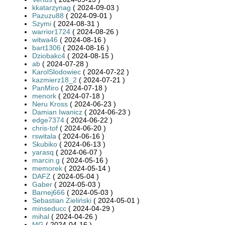
kkatarzynag
( 2024-09-03 )
Pazuzu88
( 2024-09-01 )
Szymi
( 2024-08-31 )
warrior1724
( 2024-08-26 )
witwa46
( 2024-08-16 )
bart1306
( 2024-08-16 )
Dziobakc4
( 2024-08-15 )
ab
( 2024-07-28 )
KarolSlodowiec
( 2024-07-22 )
kazmierz18_2
( 2024-07-21 )
PanMiro
( 2024-07-18 )
menork
( 2024-07-18 )
Neru Kross
( 2024-06-23 )
Damian Iwanicz
( 2024-06-23 )
edge7374
( 2024-06-22 )
chris-tof
( 2024-06-20 )
rswitala
( 2024-06-16 )
Skubiko
( 2024-06-13 )
yarasq
( 2024-06-07 )
marcin.g
( 2024-05-16 )
memorek
( 2024-05-14 )
DAFZ
( 2024-05-04 )
Gaber
( 2024-05-03 )
Barnej666
( 2024-05-03 )
Sebastian Zieliński
( 2024-05-01 )
minseducc
( 2024-04-29 )
mihal
( 2024-04-26 )
MG
( 2024-04-16 )