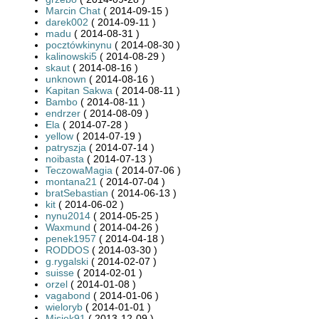
Marcin Chat
( 2014-09-15 )
darek002
( 2014-09-11 )
madu
( 2014-08-31 )
pocztówkinynu
( 2014-08-30 )
kalinowski5
( 2014-08-29 )
skaut
( 2014-08-16 )
unknown
( 2014-08-16 )
Kapitan Sakwa
( 2014-08-11 )
Bambo
( 2014-08-11 )
endrzer
( 2014-08-09 )
Ela
( 2014-07-28 )
yellow
( 2014-07-19 )
patryszja
( 2014-07-14 )
noibasta
( 2014-07-13 )
TeczowaMagia
( 2014-07-06 )
montana21
( 2014-07-04 )
bratSebastian
( 2014-06-13 )
kit
( 2014-06-02 )
nynu2014
( 2014-05-25 )
Waxmund
( 2014-04-26 )
penek1957
( 2014-04-18 )
RODDOS
( 2014-03-30 )
g.rygalski
( 2014-02-07 )
suisse
( 2014-02-01 )
orzel
( 2014-01-08 )
vagabond
( 2014-01-06 )
wieloryb
( 2014-01-01 )
Misiek91
( 2013-12-09 )