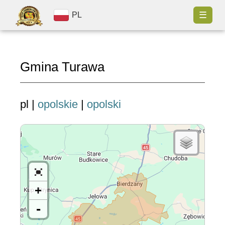
☰
PL
Gmina Turawa
pl |
opolskie
|
opolski
+
-