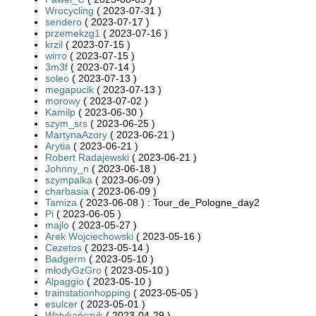
Wrocycling
( 2023-07-31 )
sendero
( 2023-07-17 )
przemekzg1
( 2023-07-16 )
krzil
( 2023-07-15 )
wirro
( 2023-07-15 )
3m3f
( 2023-07-14 )
soleo
( 2023-07-13 )
megapucik
( 2023-07-13 )
morowy
( 2023-07-02 )
Kamilp
( 2023-06-30 )
szym_srs
( 2023-06-25 )
MartynaAzory
( 2023-06-21 )
Arytia
( 2023-06-21 )
Robert Radajewski
( 2023-06-21 )
Johnny_n
( 2023-06-18 )
szympalka
( 2023-06-09 )
charbasia
( 2023-06-09 )
Tamiza
( 2023-06-08 ) : Tour_de_Pologne_day2
Pi
( 2023-06-05 )
majlo
( 2023-05-27 )
Arek Wojciechowski
( 2023-05-16 )
Cezetos
( 2023-05-14 )
Badgerm
( 2023-05-10 )
młodyGzGro
( 2023-05-10 )
Alpaggio
( 2023-05-10 )
trainstationhopping
( 2023-05-05 )
esulcer
( 2023-05-01 )
Watykańczyk
( 2023-04-29 )