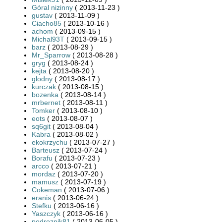
Góral nizinny
( 2013-11-23 )
gustav
( 2013-11-09 )
Ciacho85
( 2013-10-16 )
achom
( 2013-09-15 )
Michal93T
( 2013-09-15 )
barz
( 2013-08-29 )
Mr_Sparrow
( 2013-08-28 )
gryg
( 2013-08-24 )
kejta
( 2013-08-20 )
glodny
( 2013-08-17 )
kurczak
( 2013-08-15 )
bozenka
( 2013-08-14 )
mrbernet
( 2013-08-11 )
Tomker
( 2013-08-10 )
eots
( 2013-08-07 )
sq6git
( 2013-08-04 )
Kabra
( 2013-08-02 )
ekokrzychu
( 2013-07-27 )
Barteusz
( 2013-07-24 )
Borafu
( 2013-07-23 )
arcco
( 2013-07-21 )
mordaz
( 2013-07-20 )
mamusz
( 2013-07-19 )
Cokeman
( 2013-07-06 )
eranis
( 2013-06-24 )
Stefku
( 2013-06-16 )
Yaszczyk
( 2013-06-16 )
podroznik81
( 2013-06-05 )