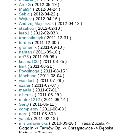
ArekG
( 2012-05-19 )
Mati94
( 2012-04-24 )
Sebiq
( 2012-04-22 )
Wojtek
( 2012-04-16 )
Andrzej Majchrzak
( 2012-04-12 )
staahoo
( 2012-02-13 )
leeo1
( 2012-02-03 )
transatlantyk
( 2011-12-31 )
turdus
( 2011-12-30 )
gromanik
( 2011-09-10 )
nahtah
( 2011-09-10 )
art75
( 2011-09-09 )
kosma100
( 2011-08-25 )
limit
( 2011-08-21 )
Powsinoga
( 2011-08-15 )
Machnac
( 2011-08-04 )
wasduch
( 2011-07-29 )
szafar
( 2011-07-07 )
maalia
( 2011-07-01 )
olbercik
( 2011-06-29 )
matek1212
( 2011-06-14 )
SerQ
( 2011-06-11 )
completny
( 2011-06-03 )
aard
( 2011-05-30 )
yacek
( 2011-02-19 )
misiumavericks
( 2010-09-20 ) : Trasa Żużela ->
Gogolin -> Tarnów Op. -> Chrząstowice -> Dębska
Kuźnia -> Turawa