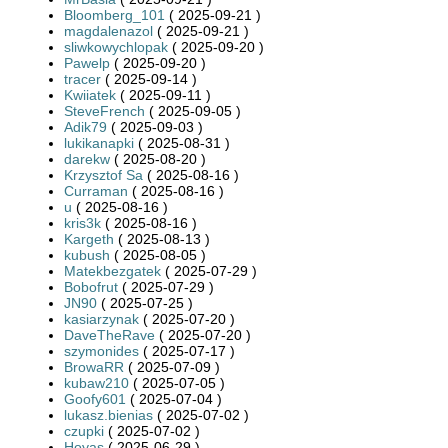
Bloomberg_101
( 2025-09-21 )
magdalenazol
( 2025-09-21 )
sliwkowychlopak
( 2025-09-20 )
Pawelp
( 2025-09-20 )
tracer
( 2025-09-14 )
Kwiiatek
( 2025-09-11 )
SteveFrench
( 2025-09-05 )
Adik79
( 2025-09-03 )
lukikanapki
( 2025-08-31 )
darekw
( 2025-08-20 )
Krzysztof Sa
( 2025-08-16 )
Curraman
( 2025-08-16 )
u
( 2025-08-16 )
kris3k
( 2025-08-16 )
Kargeth
( 2025-08-13 )
kubush
( 2025-08-05 )
Matekbezgatek
( 2025-07-29 )
Bobofrut
( 2025-07-29 )
JN90
( 2025-07-25 )
kasiarzynak
( 2025-07-20 )
DaveTheRave
( 2025-07-20 )
szymonides
( 2025-07-17 )
BrowaRR
( 2025-07-09 )
kubaw210
( 2025-07-05 )
Goofy601
( 2025-07-04 )
lukasz.bienias
( 2025-07-02 )
czupki
( 2025-07-02 )
Hoyas
( 2025-06-29 )