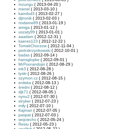
mzungu
( 2013-04-20 )
menel
( 2013-03-10 )
kamilxd3
( 2013-02-27 )
djtronik
( 2013-02-03 )
nodame89
( 2013-01-19 )
amiga
( 2013-01-12 )
uszaty99
( 2013-01-01 )
aaadam
( 2012-12-31 )
kaeres123
( 2012-12-22 )
TomekChorzow
( 2012-11-04 )
piotrskrzynkowski
( 2012-10-01 )
badas
( 2012-09-14 )
hansglopke
( 2012-09-01 )
MrPoorandojin
( 2012-08-29 )
ink3
( 2012-08-28 )
tyski
( 2012-08-26 )
szymon.cz
( 2012-08-15 )
erdeka
( 2012-08-13 )
średni
( 2012-08-12 )
djk71
( 2012-08-05 )
nynu2
( 2012-07-30 )
stryker
( 2012-07-23 )
miły
( 2012-07-10 )
Kajman
( 2012-07-05 )
paspat
( 2012-07-03 )
wojciecho
( 2012-05-24 )
Resiu
( 2012-05-23 )
analityk
( 2012-05-22 )