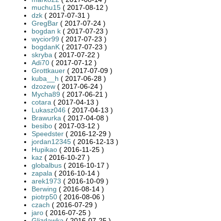
muchu15
( 2017-08-12 )
dzk
( 2017-07-31 )
GregBar
( 2017-07-24 )
bogdan k
( 2017-07-23 )
wycior99
( 2017-07-23 )
bogdanK
( 2017-07-23 )
skryba
( 2017-07-22 )
Adi70
( 2017-07-12 )
Grottkauer
( 2017-07-09 )
kuba__h
( 2017-06-28 )
dzozew
( 2017-06-24 )
Mycha89
( 2017-06-21 )
cotara
( 2017-04-13 )
Lukasz046
( 2017-04-13 )
Brawurka
( 2017-04-08 )
besibo
( 2017-03-12 )
Speedster
( 2016-12-29 )
jordan12345
( 2016-12-13 )
Hupikao
( 2016-11-25 )
kaz
( 2016-10-27 )
globalbus
( 2016-10-17 )
zapala
( 2016-10-14 )
arek1973
( 2016-10-09 )
Berwing
( 2016-08-14 )
piotrp50
( 2016-08-06 )
czach
( 2016-07-29 )
jaro
( 2016-07-25 )
Glizdawka
( 2016-07-25 )