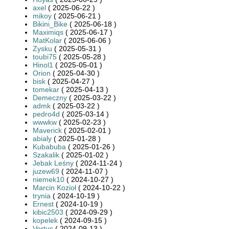
axel
( 2025-06-22 )
mikoy
( 2025-06-21 )
Bikini_Bike
( 2025-06-18 )
Maximiqs
( 2025-06-17 )
MatKolar
( 2025-06-06 )
Zysku
( 2025-05-31 )
toubi75
( 2025-05-28 )
Hinol1
( 2025-05-01 )
Orion
( 2025-04-30 )
bisk
( 2025-04-27 )
tomekar
( 2025-04-13 )
Demeczny
( 2025-03-22 )
admk
( 2025-03-22 )
pedro4d
( 2025-03-14 )
wwwkw
( 2025-02-23 )
Maverick
( 2025-02-01 )
abialy
( 2025-01-28 )
Kubabuba
( 2025-01-26 )
Szakalik
( 2025-01-02 )
Jebak Leśny
( 2024-11-24 )
juzew69
( 2024-11-07 )
niemek10
( 2024-10-27 )
Marcin Kozioł
( 2024-10-22 )
trynia
( 2024-10-19 )
Ernest
( 2024-10-19 )
kibic2503
( 2024-09-29 )
kopelek
( 2024-09-15 )
Vertus
( 2024-09-13 )