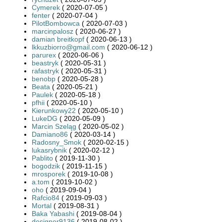
Cymerek
( 2020-07-05 )
fenter
( 2020-07-04 )
PilotBombowca
( 2020-07-03 )
marcinpalosz
( 2020-06-27 )
damian breitkopf
( 2020-06-13 )
lkkuzbiorro@gmail.com
( 2020-06-12 )
parurex
( 2020-06-06 )
beastryk
( 2020-05-31 )
rafastryk
( 2020-05-31 )
benobp
( 2020-05-28 )
Beata
( 2020-05-21 )
Paulek
( 2020-05-18 )
pfhii
( 2020-05-10 )
Kierunkowy22
( 2020-05-10 )
LukeDG
( 2020-05-09 )
Marcin Szeląg
( 2020-05-02 )
Damiano86
( 2020-03-14 )
Radosny_Smok
( 2020-02-15 )
lukasrybnik
( 2020-02-12 )
Pablito
( 2019-11-30 )
bogodzik
( 2019-11-15 )
mrosporek
( 2019-10-08 )
a.tom
( 2019-10-02 )
oho
( 2019-09-04 )
Rafcio84
( 2019-09-03 )
Mortal
( 2019-08-31 )
Baka Yabashi
( 2019-08-04 )
designer9136
( 2019-08-02 )