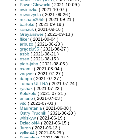
Paweł Głowacki
( 2021-10-09 )
owieczka
( 2021-10-07 )
rowerzysta
( 2021-09-26 )
michapi2058
( 2021-09-21 )
bartekd
( 2021-09-19 )
rainzuk
( 2021-09-16 )
Grayanswer
( 2021-09-13 )
fliker
( 2021-09-04 )
arbuzo
( 2021-08-29 )
grądziu95
( 2021-08-27 )
asbb
( 2021-08-21 )
esen
( 2021-08-15 )
piotr-jahn
( 2021-08-05 )
axamit
( 2021-08-04 )
zaqwer
( 2021-07-27 )
daogo
( 2021-07-27 )
Toman ULTRA
( 2021-07-24 )
ryshak
( 2021-07-22 )
Kolekole
( 2021-07-21 )
aniano
( 2021-07-03 )
vito
( 2021-07-03 )
Mauretania
( 2021-06-30 )
Ostry Prudnik
( 2021-06-20 )
whiskyw
( 2021-06-19 )
Dzieciol44
( 2021-06-15 )
Juron
( 2021-06-13 )
zylka44
( 2021-05-29 )
Pyndalarz
( 2021-05-14 )