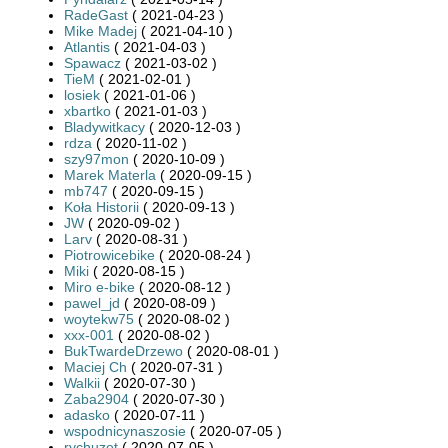
RadeGast
( 2021-04-23 )
Mike Madej
( 2021-04-10 )
Atlantis
( 2021-04-03 )
Spawacz
( 2021-03-02 )
TieM
( 2021-02-01 )
losiek
( 2021-01-06 )
xbartko
( 2021-01-03 )
Bladywitkacy
( 2020-12-03 )
rdza
( 2020-11-02 )
szy97mon
( 2020-10-09 )
Marek Materla
( 2020-09-15 )
mb747
( 2020-09-15 )
Koła Historii
( 2020-09-13 )
JW
( 2020-09-02 )
Larv
( 2020-08-31 )
Piotrowicebike
( 2020-08-24 )
Miki
( 2020-08-15 )
Miro e-bike
( 2020-08-12 )
pawel_jd
( 2020-08-09 )
woytekw75
( 2020-08-02 )
xxx-001
( 2020-08-02 )
BukTwardeDrzewo
( 2020-08-01 )
Maciej Ch
( 2020-07-31 )
Walkii
( 2020-07-30 )
Zaba2904
( 2020-07-30 )
adasko
( 2020-07-11 )
wspodnicynaszosie
( 2020-07-05 )
rychuzet
( 2020-07-05 )