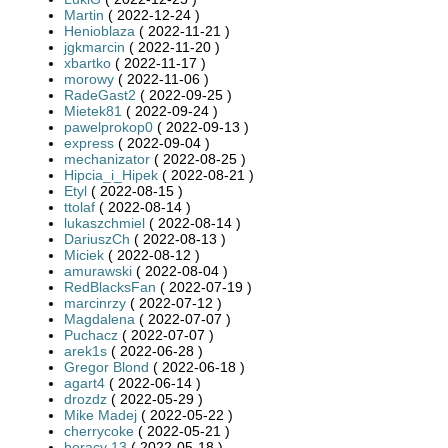
Martin
( 2022-12-24 )
Henioblaza
( 2022-11-21 )
jgkmarcin
( 2022-11-20 )
xbartko
( 2022-11-17 )
morowy
( 2022-11-06 )
RadeGast2
( 2022-09-25 )
Mietek81
( 2022-09-24 )
pawelprokop0
( 2022-09-13 )
express
( 2022-09-04 )
mechanizator
( 2022-08-25 )
Hipcia_i_Hipek
( 2022-08-21 )
Etyl
( 2022-08-15 )
ttolaf
( 2022-08-14 )
lukaszchmiel
( 2022-08-14 )
DariuszCh
( 2022-08-13 )
Miciek
( 2022-08-12 )
amurawski
( 2022-08-04 )
RedBlacksFan
( 2022-07-19 )
marcinrzy
( 2022-07-12 )
Magdalena
( 2022-07-07 )
Puchacz
( 2022-07-07 )
arek1s
( 2022-06-28 )
Gregor Blond
( 2022-06-18 )
agart4
( 2022-06-14 )
drozdz
( 2022-05-29 )
Mike Madej
( 2022-05-22 )
cherrycoke
( 2022-05-21 )
horacy 13
( 2022-05-18 )