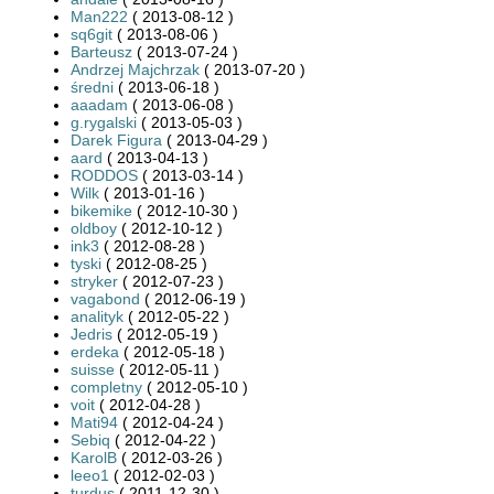
Man222
( 2013-08-12 )
sq6git
( 2013-08-06 )
Barteusz
( 2013-07-24 )
Andrzej Majchrzak
( 2013-07-20 )
średni
( 2013-06-18 )
aaadam
( 2013-06-08 )
g.rygalski
( 2013-05-03 )
Darek Figura
( 2013-04-29 )
aard
( 2013-04-13 )
RODDOS
( 2013-03-14 )
Wilk
( 2013-01-16 )
bikemike
( 2012-10-30 )
oldboy
( 2012-10-12 )
ink3
( 2012-08-28 )
tyski
( 2012-08-25 )
stryker
( 2012-07-23 )
vagabond
( 2012-06-19 )
analityk
( 2012-05-22 )
Jedris
( 2012-05-19 )
erdeka
( 2012-05-18 )
suisse
( 2012-05-11 )
completny
( 2012-05-10 )
voit
( 2012-04-28 )
Mati94
( 2012-04-24 )
Sebiq
( 2012-04-22 )
KarolB
( 2012-03-26 )
leeo1
( 2012-02-03 )
turdus
( 2011-12-30 )