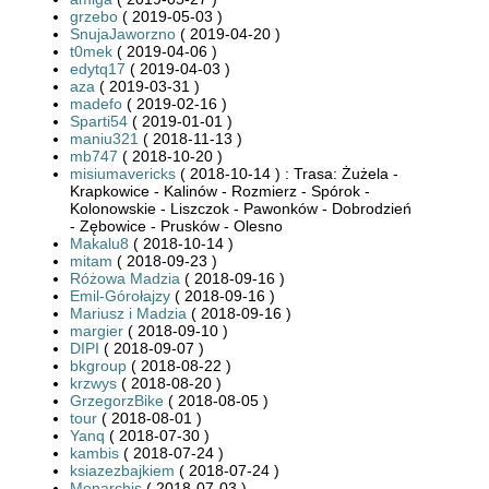
grzebo
( 2019-05-03 )
SnujaJaworzno
( 2019-04-20 )
t0mek
( 2019-04-06 )
edytq17
( 2019-04-03 )
aza
( 2019-03-31 )
madefo
( 2019-02-16 )
Sparti54
( 2019-01-01 )
maniu321
( 2018-11-13 )
mb747
( 2018-10-20 )
misiumavericks
( 2018-10-14 ) : Trasa: Żużela -
Krapkowice - Kalinów - Rozmierz - Spórok -
Kolonowskie - Liszczok - Pawonków - Dobrodzień
- Zębowice - Prusków - Olesno
Makalu8
( 2018-10-14 )
mitam
( 2018-09-23 )
Różowa Madzia
( 2018-09-16 )
Emil-Górołajzy
( 2018-09-16 )
Mariusz i Madzia
( 2018-09-16 )
margier
( 2018-09-10 )
DIPI
( 2018-09-07 )
bkgroup
( 2018-08-22 )
krzwys
( 2018-08-20 )
GrzegorzBike
( 2018-08-05 )
tour
( 2018-08-01 )
Yanq
( 2018-07-30 )
kambis
( 2018-07-24 )
ksiazezbajkiem
( 2018-07-24 )
Monarchis
( 2018-07-03 )