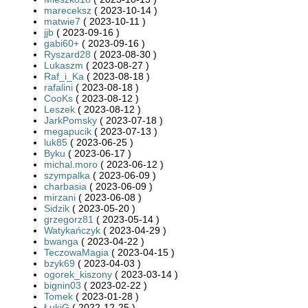
mareceksz
( 2023-10-14 )
matwie7
( 2023-10-11 )
jjb
( 2023-09-16 )
gabi60+
( 2023-09-16 )
Ryszard28
( 2023-08-30 )
Lukaszm
( 2023-08-27 )
Raf_i_Ka
( 2023-08-18 )
rafalini
( 2023-08-18 )
CooKs
( 2023-08-12 )
Leszek
( 2023-08-12 )
JarkPomsky
( 2023-07-18 )
megapucik
( 2023-07-13 )
luk85
( 2023-06-25 )
Byku
( 2023-06-17 )
michal.moro
( 2023-06-12 )
szympalka
( 2023-06-09 )
charbasia
( 2023-06-09 )
mirzani
( 2023-06-08 )
Sidzik
( 2023-05-20 )
grzegorz81
( 2023-05-14 )
Watykańczyk
( 2023-04-29 )
bwanga
( 2023-04-22 )
TeczowaMagia
( 2023-04-15 )
bzyk69
( 2023-04-03 )
ogorek_kiszony
( 2023-03-14 )
bignin03
( 2023-02-22 )
Tomek
( 2023-01-28 )
ŁukiG
( 2022-12-25 )