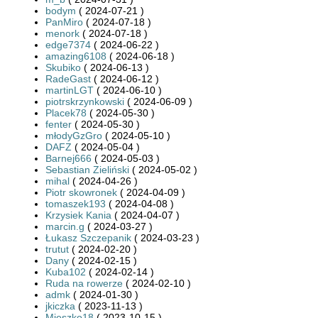
bodym
( 2024-07-21 )
PanMiro
( 2024-07-18 )
menork
( 2024-07-18 )
edge7374
( 2024-06-22 )
amazing6108
( 2024-06-18 )
Skubiko
( 2024-06-13 )
RadeGast
( 2024-06-12 )
martinLGT
( 2024-06-10 )
piotrskrzynkowski
( 2024-06-09 )
Placek78
( 2024-05-30 )
fenter
( 2024-05-30 )
młodyGzGro
( 2024-05-10 )
DAFZ
( 2024-05-04 )
Barnej666
( 2024-05-03 )
Sebastian Zieliński
( 2024-05-02 )
mihal
( 2024-04-26 )
Piotr skowronek
( 2024-04-09 )
tomaszek193
( 2024-04-08 )
Krzysiek Kania
( 2024-04-07 )
marcin.g
( 2024-03-27 )
Łukasz Szczepanik
( 2024-03-23 )
trutut
( 2024-02-20 )
Dany
( 2024-02-15 )
Kuba102
( 2024-02-14 )
Ruda na rowerze
( 2024-02-10 )
admk
( 2024-01-30 )
jkiczka
( 2023-11-13 )
Mieszko18
( 2023-10-15 )