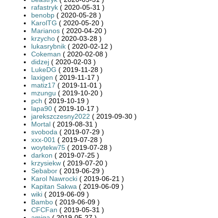
rafastryk
( 2020-05-31 )
benobp
( 2020-05-28 )
KarolTG
( 2020-05-20 )
Marianos
( 2020-04-20 )
krzycho
( 2020-03-28 )
lukasrybnik
( 2020-02-12 )
Cokeman
( 2020-02-08 )
didzej
( 2020-02-03 )
LukeDG
( 2019-11-28 )
laxigen
( 2019-11-17 )
matiz17
( 2019-11-01 )
mzungu
( 2019-10-20 )
pch
( 2019-10-19 )
lapa90
( 2019-10-17 )
jarekszczesny2022
( 2019-09-30 )
Mortal
( 2019-08-31 )
svoboda
( 2019-07-29 )
xxx-001
( 2019-07-28 )
woytekw75
( 2019-07-28 )
darkon
( 2019-07-25 )
krzysiekw
( 2019-07-20 )
Sebabor
( 2019-06-29 )
Karol Nawrocki
( 2019-06-21 )
Kapitan Sakwa
( 2019-06-09 )
wiki
( 2019-06-09 )
Bambo
( 2019-06-09 )
CFCFan
( 2019-05-31 )
amiga
( 2019-05-27 )