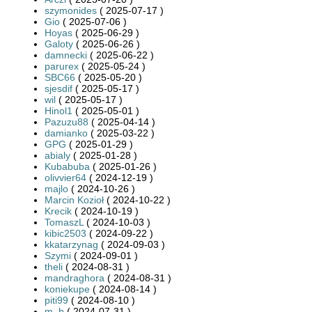
szymonides
( 2025-07-17 )
Gio
( 2025-07-06 )
Hoyas
( 2025-06-29 )
Galoty
( 2025-06-26 )
damnecki
( 2025-06-22 )
parurex
( 2025-05-24 )
SBC66
( 2025-05-20 )
sjesdif
( 2025-05-17 )
wil
( 2025-05-17 )
Hinol1
( 2025-05-01 )
Pazuzu88
( 2025-04-14 )
damianko
( 2025-03-22 )
GPG
( 2025-01-29 )
abialy
( 2025-01-28 )
Kubabuba
( 2025-01-26 )
olivvier64
( 2024-12-19 )
majlo
( 2024-10-26 )
Marcin Kozioł
( 2024-10-22 )
Krecik
( 2024-10-19 )
TomaszL
( 2024-10-03 )
kibic2503
( 2024-09-22 )
kkatarzynag
( 2024-09-03 )
Szymi
( 2024-09-01 )
theli
( 2024-08-31 )
mandraghora
( 2024-08-31 )
koniekupe
( 2024-08-14 )
piti99
( 2024-08-10 )
m_b
( 2024-07-31 )