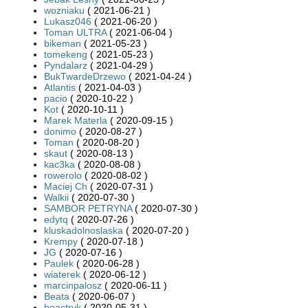
wozniaku
( 2021-06-21 )
Lukasz046
( 2021-06-20 )
Toman ULTRA
( 2021-06-04 )
bikeman
( 2021-05-23 )
tomekeng
( 2021-05-23 )
Pyndalarz
( 2021-04-29 )
BukTwardeDrzewo
( 2021-04-24 )
Atlantis
( 2021-04-03 )
pacio
( 2020-10-22 )
Kot
( 2020-10-11 )
Marek Materla
( 2020-09-15 )
donimo
( 2020-08-27 )
Toman
( 2020-08-20 )
skaut
( 2020-08-13 )
kac3ka
( 2020-08-08 )
rowerolo
( 2020-08-02 )
Maciej Ch
( 2020-07-31 )
Walkii
( 2020-07-30 )
SAMBOR PETRYNA
( 2020-07-30 )
edytq
( 2020-07-26 )
kluskadolnoslaska
( 2020-07-20 )
Krempy
( 2020-07-18 )
JG
( 2020-07-16 )
Paulek
( 2020-06-28 )
wiaterek
( 2020-06-12 )
marcinpalosz
( 2020-06-11 )
Beata
( 2020-06-07 )
beastryk
( 2020-05-31 )