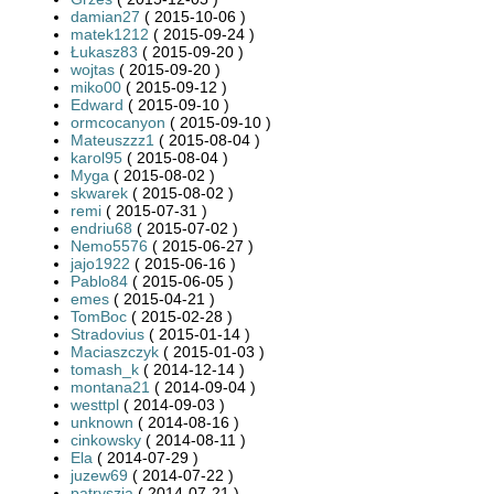
damian27
( 2015-10-06 )
matek1212
( 2015-09-24 )
Łukasz83
( 2015-09-20 )
wojtas
( 2015-09-20 )
miko00
( 2015-09-12 )
Edward
( 2015-09-10 )
ormcocanyon
( 2015-09-10 )
Mateuszzz1
( 2015-08-04 )
karol95
( 2015-08-04 )
Myga
( 2015-08-02 )
skwarek
( 2015-08-02 )
remi
( 2015-07-31 )
endriu68
( 2015-07-02 )
Nemo5576
( 2015-06-27 )
jajo1922
( 2015-06-16 )
Pablo84
( 2015-06-05 )
emes
( 2015-04-21 )
TomBoc
( 2015-02-28 )
Stradovius
( 2015-01-14 )
Maciaszczyk
( 2015-01-03 )
tomash_k
( 2014-12-14 )
montana21
( 2014-09-04 )
westtpl
( 2014-09-03 )
unknown
( 2014-08-16 )
cinkowsky
( 2014-08-11 )
Ela
( 2014-07-29 )
juzew69
( 2014-07-22 )
patryszja
( 2014-07-21 )