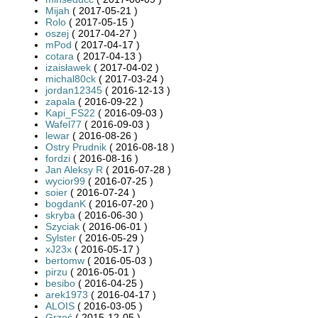
Mijah
( 2017-05-21 )
Rolo
( 2017-05-15 )
oszej
( 2017-04-27 )
mPod
( 2017-04-17 )
cotara
( 2017-04-13 )
izaisławek
( 2017-04-02 )
michal80ck
( 2017-03-24 )
jordan12345
( 2016-12-13 )
zapala
( 2016-09-22 )
Kapi_FS22
( 2016-09-03 )
Wafel77
( 2016-09-03 )
lewar
( 2016-08-26 )
Ostry Prudnik
( 2016-08-18 )
fordzi
( 2016-08-16 )
Jan Aleksy R
( 2016-07-28 )
wycior99
( 2016-07-25 )
soier
( 2016-07-24 )
bogdanK
( 2016-07-20 )
skryba
( 2016-06-30 )
Szyciak
( 2016-06-01 )
Sylster
( 2016-05-29 )
xJ23x
( 2016-05-17 )
bertomw
( 2016-05-03 )
pirzu
( 2016-05-01 )
besibo
( 2016-04-25 )
arek1973
( 2016-04-17 )
ALOIS
( 2016-03-05 )
Grześ
( 2015-12-05 )