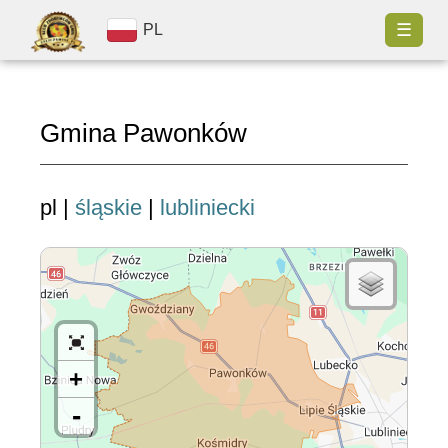
☰
PL
Gmina Pawonków
pl |
śląskie
|
lubliniecki
+
-