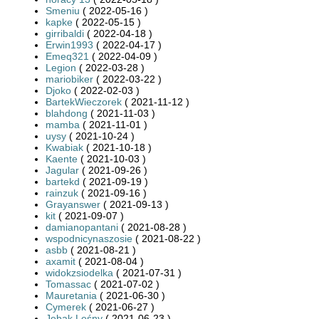
Smeniu
( 2022-05-16 )
kapke
( 2022-05-15 )
girribaldi
( 2022-04-18 )
Erwin1993
( 2022-04-17 )
Emeq321
( 2022-04-09 )
Legion
( 2022-03-28 )
mariobiker
( 2022-03-22 )
Djoko
( 2022-02-03 )
BartekWieczorek
( 2021-11-12 )
blahdong
( 2021-11-03 )
mamba
( 2021-11-01 )
uysy
( 2021-10-24 )
Kwabiak
( 2021-10-18 )
Kaente
( 2021-10-03 )
Jagular
( 2021-09-26 )
bartekd
( 2021-09-19 )
rainzuk
( 2021-09-16 )
Grayanswer
( 2021-09-13 )
kit
( 2021-09-07 )
damianopantani
( 2021-08-28 )
wspodnicynaszosie
( 2021-08-22 )
asbb
( 2021-08-21 )
axamit
( 2021-08-04 )
widokzsiodelka
( 2021-07-31 )
Tomassac
( 2021-07-02 )
Mauretania
( 2021-06-30 )
Cymerek
( 2021-06-27 )
Jebak Leśny
( 2021-06-23 )