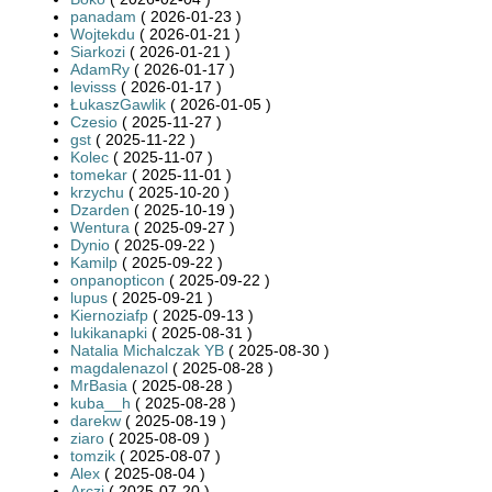
panadam
( 2026-01-23 )
Wojtekdu
( 2026-01-21 )
Siarkozi
( 2026-01-21 )
AdamRy
( 2026-01-17 )
levisss
( 2026-01-17 )
ŁukaszGawlik
( 2026-01-05 )
Czesio
( 2025-11-27 )
gst
( 2025-11-22 )
Kolec
( 2025-11-07 )
tomekar
( 2025-11-01 )
krzychu
( 2025-10-20 )
Dzarden
( 2025-10-19 )
Wentura
( 2025-09-27 )
Dynio
( 2025-09-22 )
Kamilp
( 2025-09-22 )
onpanopticon
( 2025-09-22 )
lupus
( 2025-09-21 )
Kiernoziafp
( 2025-09-13 )
lukikanapki
( 2025-08-31 )
Natalia Michalczak YB
( 2025-08-30 )
magdalenazol
( 2025-08-28 )
MrBasia
( 2025-08-28 )
kuba__h
( 2025-08-28 )
darekw
( 2025-08-19 )
ziaro
( 2025-08-09 )
tomzik
( 2025-08-07 )
Alex
( 2025-08-04 )
Arczi
( 2025-07-20 )