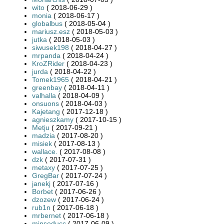
wito
( 2018-06-29 )
monia
( 2018-06-17 )
globalbus
( 2018-05-04 )
mariusz.esz
( 2018-05-03 )
jutka
( 2018-05-03 )
siwusek198
( 2018-04-27 )
mrpanda
( 2018-04-24 )
KroZRider
( 2018-04-23 )
jurda
( 2018-04-22 )
Tomek1965
( 2018-04-21 )
greenbay
( 2018-04-11 )
valhalla
( 2018-04-09 )
onsuons
( 2018-04-03 )
Kajetang
( 2017-12-18 )
agnieszkamy
( 2017-10-15 )
Metju
( 2017-09-21 )
madzia
( 2017-08-20 )
misiek
( 2017-08-13 )
wallace.
( 2017-08-08 )
dzk
( 2017-07-31 )
metaxy
( 2017-07-25 )
GregBar
( 2017-07-24 )
janekj
( 2017-07-16 )
Borbet
( 2017-06-26 )
dzozew
( 2017-06-24 )
rub1n
( 2017-06-18 )
mrbernet
( 2017-06-18 )
minseducc
( 2017-06-09 )