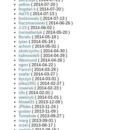
yellow
( 2014-07-20 )
bogdan k
( 2014-07-20 )
Adi70
( 2014-07-13 )
bodziowaty
( 2014-07-13 )
Kaczmarowski
( 2014-06-26 )
J-23
( 2014-06-02 )
transatlantyk
( 2014-05-20 )
Borafu
( 2014-05-18 )
tytan
( 2014-05-18 )
achom
( 2014-05-01 )
ekokrzychu
( 2014-04-30 )
kalinowski5
( 2014-04-28 )
Waxmund
( 2014-04-26 )
ogon
( 2014-04-22 )
Fanrol
( 2014-03-29 )
szafar
( 2014-03-27 )
byczys
( 2014-03-01 )
jolka1991
( 2014-02-27 )
rowerek
( 2014-02-23 )
Ufo
( 2014-02-01 )
wieloryb
( 2014-01-01 )
Misiek91
( 2013-12-09 )
JPbike
( 2013-11-24 )
gustav
( 2013-11-09 )
Tomekste
( 2013-09-27 )
marg
( 2013-09-01 )
orzel
( 2013-08-17 )
andale
( 2013-08-16 )