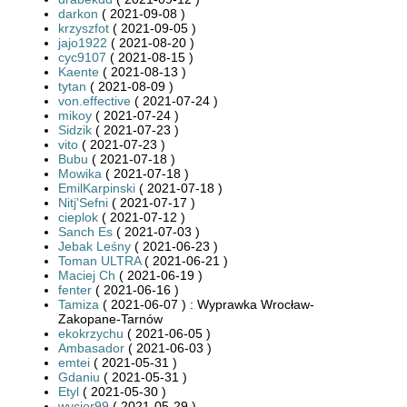
darkon
( 2021-09-08 )
krzyszfot
( 2021-09-05 )
jajo1922
( 2021-08-20 )
cyc9107
( 2021-08-15 )
Kaente
( 2021-08-13 )
tytan
( 2021-08-09 )
von.effective
( 2021-07-24 )
mikoy
( 2021-07-24 )
Sidzik
( 2021-07-23 )
vito
( 2021-07-23 )
Bubu
( 2021-07-18 )
Mowika
( 2021-07-18 )
EmilKarpinski
( 2021-07-18 )
Nitj'Sefni
( 2021-07-17 )
cieplok
( 2021-07-12 )
Sanch Es
( 2021-07-03 )
Jebak Leśny
( 2021-06-23 )
Toman ULTRA
( 2021-06-21 )
Maciej Ch
( 2021-06-19 )
fenter
( 2021-06-16 )
Tamiza
( 2021-06-07 ) : Wyprawka Wrocław-
Zakopane-Tarnów
ekokrzychu
( 2021-06-05 )
Ambasador
( 2021-06-03 )
emtei
( 2021-05-31 )
Gdaniu
( 2021-05-31 )
Etyl
( 2021-05-30 )
wycior99
( 2021-05-29 )