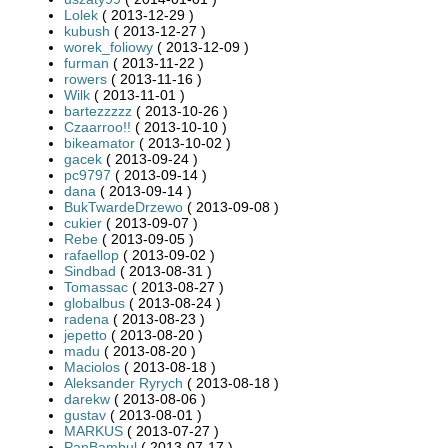
Lolek
( 2013-12-29 )
kubush
( 2013-12-27 )
worek_foliowy
( 2013-12-09 )
furman
( 2013-11-22 )
rowers
( 2013-11-16 )
Wilk
( 2013-11-01 )
bartezzzzz
( 2013-10-26 )
Czaarroo!!
( 2013-10-10 )
bikeamator
( 2013-10-02 )
gacek
( 2013-09-24 )
pc9797
( 2013-09-14 )
dana
( 2013-09-14 )
BukTwardeDrzewo
( 2013-09-08 )
cukier
( 2013-09-07 )
Rebe
( 2013-09-05 )
rafaellop
( 2013-09-02 )
Sindbad
( 2013-08-31 )
Tomassac
( 2013-08-27 )
globalbus
( 2013-08-24 )
radena
( 2013-08-23 )
jepetto
( 2013-08-20 )
madu
( 2013-08-20 )
Maciolos
( 2013-08-18 )
Aleksander Ryrych
( 2013-08-18 )
darekw
( 2013-08-06 )
gustav
( 2013-08-01 )
MARKUS
( 2013-07-27 )
PanBambul
( 2013-07-17 )