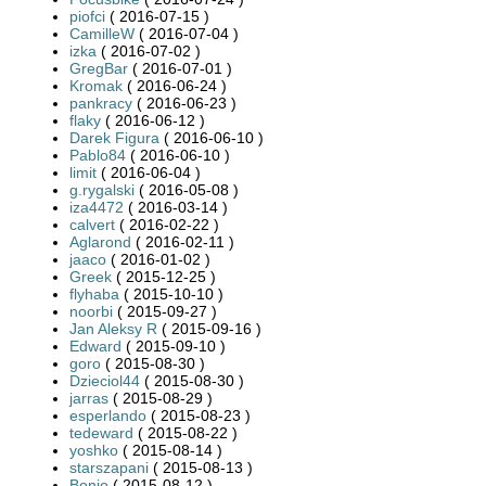
piofci
( 2016-07-15 )
CamilleW
( 2016-07-04 )
izka
( 2016-07-02 )
GregBar
( 2016-07-01 )
Kromak
( 2016-06-24 )
pankracy
( 2016-06-23 )
flaky
( 2016-06-12 )
Darek Figura
( 2016-06-10 )
Pablo84
( 2016-06-10 )
limit
( 2016-06-04 )
g.rygalski
( 2016-05-08 )
iza4472
( 2016-03-14 )
calvert
( 2016-02-22 )
Aglarond
( 2016-02-11 )
jaaco
( 2016-01-02 )
Greek
( 2015-12-25 )
flyhaba
( 2015-10-10 )
noorbi
( 2015-09-27 )
Jan Aleksy R
( 2015-09-16 )
Edward
( 2015-09-10 )
goro
( 2015-08-30 )
Dzieciol44
( 2015-08-30 )
jarras
( 2015-08-29 )
esperlando
( 2015-08-23 )
tedeward
( 2015-08-22 )
yoshko
( 2015-08-14 )
starszapani
( 2015-08-13 )
Bonio
( 2015-08-12 )