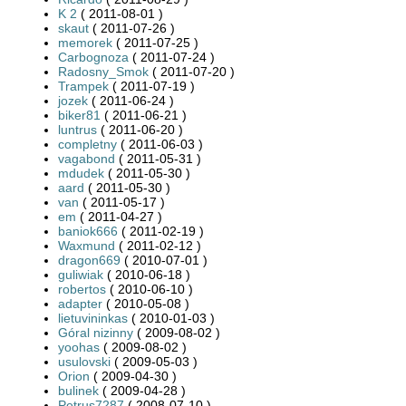
K 2
( 2011-08-01 )
skaut
( 2011-07-26 )
memorek
( 2011-07-25 )
Carbognoza
( 2011-07-24 )
Radosny_Smok
( 2011-07-20 )
Trampek
( 2011-07-19 )
jozek
( 2011-06-24 )
biker81
( 2011-06-21 )
luntrus
( 2011-06-20 )
completny
( 2011-06-03 )
vagabond
( 2011-05-31 )
mdudek
( 2011-05-30 )
aard
( 2011-05-30 )
van
( 2011-05-17 )
em
( 2011-04-27 )
baniok666
( 2011-02-19 )
Waxmund
( 2011-02-12 )
dragon669
( 2010-07-01 )
guliwiak
( 2010-06-18 )
robertos
( 2010-06-10 )
adapter
( 2010-05-08 )
lietuvininkas
( 2010-01-03 )
Góral nizinny
( 2009-08-02 )
yoohas
( 2009-08-02 )
usulovski
( 2009-05-03 )
Orion
( 2009-04-30 )
bulinek
( 2009-04-28 )
Petrus7287
( 2008-07-10 )