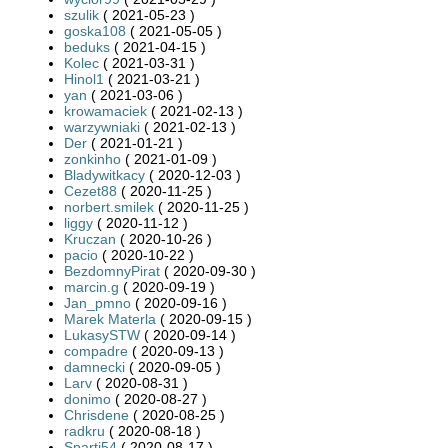
szulik
( 2021-05-23 )
goska108
( 2021-05-05 )
beduks
( 2021-04-15 )
Kolec
( 2021-03-31 )
Hinol1
( 2021-03-21 )
yan
( 2021-03-06 )
krowamaciek
( 2021-02-13 )
warzywniaki
( 2021-02-13 )
Der
( 2021-01-21 )
zonkinho
( 2021-01-09 )
Bladywitkacy
( 2020-12-03 )
Cezet88
( 2020-11-25 )
norbert.smilek
( 2020-11-25 )
liggy
( 2020-11-12 )
Kruczan
( 2020-10-26 )
pacio
( 2020-10-22 )
BezdomnyPirat
( 2020-09-30 )
marcin.g
( 2020-09-19 )
Jan_pmno
( 2020-09-16 )
Marek Materla
( 2020-09-15 )
LukasySTW
( 2020-09-14 )
compadre
( 2020-09-13 )
damnecki
( 2020-09-05 )
Larv
( 2020-08-31 )
donimo
( 2020-08-27 )
Chrisdene
( 2020-08-25 )
radkru
( 2020-08-18 )
Sparti54
( 2020-08-17 )