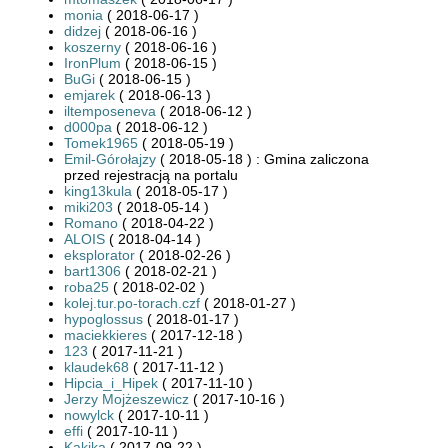
monia
( 2018-06-17 )
didzej
( 2018-06-16 )
koszerny
( 2018-06-16 )
IronPlum
( 2018-06-15 )
BuGi
( 2018-06-15 )
emjarek
( 2018-06-13 )
iltemposeneva
( 2018-06-12 )
d000pa
( 2018-06-12 )
Tomek1965
( 2018-05-19 )
Emil-Górołajzy
( 2018-05-18 ) : Gmina zaliczona
przed rejestracją na portalu
king13kula
( 2018-05-17 )
miki203
( 2018-05-14 )
Romano
( 2018-04-22 )
ALOIS
( 2018-04-14 )
eksplorator
( 2018-02-26 )
bart1306
( 2018-02-21 )
roba25
( 2018-02-02 )
kolej.tur.po-torach.czf
( 2018-01-27 )
hypoglossus
( 2018-01-17 )
maciekkieres
( 2017-12-18 )
123
( 2017-11-21 )
klaudek68
( 2017-11-12 )
Hipcia_i_Hipek
( 2017-11-10 )
Jerzy Mojżeszewicz
( 2017-10-16 )
nowylck
( 2017-10-11 )
effi
( 2017-10-11 )
Kakika
( 2017-09-22 )