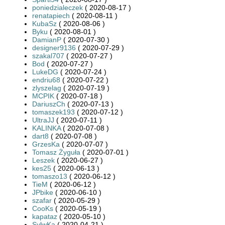
poniedzialeczek
( 2020-08-17 )
renatapiech
( 2020-08-11 )
KubaSz
( 2020-08-06 )
Byku
( 2020-08-01 )
DamianP
( 2020-07-30 )
designer9136
( 2020-07-29 )
szakal707
( 2020-07-27 )
Bod
( 2020-07-27 )
LukeDG
( 2020-07-24 )
endriu68
( 2020-07-22 )
zlyszelag
( 2020-07-19 )
MCPIK
( 2020-07-18 )
DariuszCh
( 2020-07-13 )
tomaszek193
( 2020-07-12 )
UltraJJ
( 2020-07-11 )
KALINKA
( 2020-07-08 )
dart8
( 2020-07-08 )
GrzesKa
( 2020-07-07 )
Tomasz Żyguła
( 2020-07-01 )
Leszek
( 2020-06-27 )
kes25
( 2020-06-13 )
tomaszo13
( 2020-06-12 )
TieM
( 2020-06-12 )
JPbike
( 2020-06-10 )
szafar
( 2020-05-29 )
CooKs
( 2020-05-19 )
kapataz
( 2020-05-10 )
SylwKa
( 2020-04-21 )