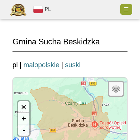
☰
PL
Gmina Sucha Beskidzka
pl |
małopolskie
|
suski
+
-