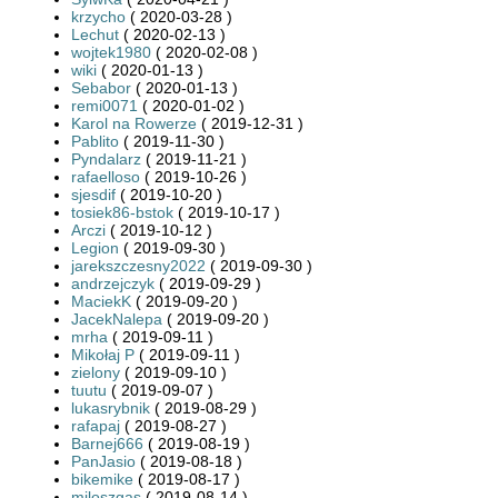
krzycho
( 2020-03-28 )
Lechut
( 2020-02-13 )
wojtek1980
( 2020-02-08 )
wiki
( 2020-01-13 )
Sebabor
( 2020-01-13 )
remi0071
( 2020-01-02 )
Karol na Rowerze
( 2019-12-31 )
Pablito
( 2019-11-30 )
Pyndalarz
( 2019-11-21 )
rafaelloso
( 2019-10-26 )
sjesdif
( 2019-10-20 )
tosiek86-bstok
( 2019-10-17 )
Arczi
( 2019-10-12 )
Legion
( 2019-09-30 )
jarekszczesny2022
( 2019-09-30 )
andrzejczyk
( 2019-09-29 )
MaciekK
( 2019-09-20 )
JacekNalepa
( 2019-09-20 )
mrha
( 2019-09-11 )
Mikołaj P
( 2019-09-11 )
zielony
( 2019-09-10 )
tuutu
( 2019-09-07 )
lukasrybnik
( 2019-08-29 )
rafapaj
( 2019-08-27 )
Barnej666
( 2019-08-19 )
PanJasio
( 2019-08-18 )
bikemike
( 2019-08-17 )
miloszgas
( 2019-08-14 )