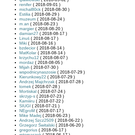
renifer
( 2018-09-01 )
michal80ck
( 2018-08-30 )
Estilia
( 2018-08-29 )
muzeum
( 2018-08-24 )
m.an
( 2018-08-23 )
margier
( 2018-08-20 )
damian27
( 2018-08-17 )
Linuś
( 2018-08-17 )
Miki
( 2018-08-16 )
bzdecior
( 2018-08-14 )
MatKolar
( 2018-08-14 )
krzychu12
( 2018-08-07 )
mordaz
( 2018-08-05 )
Mijah
( 2018-07-30 )
wspodnicynaszosie
( 2018-07-29 )
Kierunkowy22
( 2018-07-29 )
Andrzej Majchrzak
( 2018-07-28 )
tomek
( 2018-07-28 )
Mortiskal
( 2018-07-24 )
skrzyp-s
( 2018-07-23 )
Kamiiiru
( 2018-07-22 )
SIUGI
( 2018-07-21 )
NEgroM
( 2018-07-17 )
Mike Madej
( 2018-06-23 )
Andrzej Szcz2509
( 2018-06-22 )
Grzegorz Świtalski
( 2018-06-20 )
gregorius
( 2018-06-17 )
mtomaszek
( 2018-06-17 )