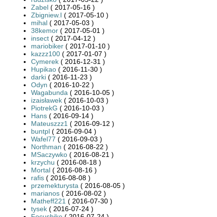
Zabel
( 2017-05-16 )
Zbigniew.I
( 2017-05-10 )
mihal
( 2017-05-03 )
38kemor
( 2017-05-01 )
insect
( 2017-04-12 )
mariobiker
( 2017-01-10 )
kazzz100
( 2017-01-07 )
Cymerek
( 2016-12-31 )
Hupikao
( 2016-11-30 )
darki
( 2016-11-23 )
Odyn
( 2016-10-22 )
Wagabunda
( 2016-10-05 )
izaisławek
( 2016-10-03 )
PiotrekG
( 2016-10-03 )
Hans
( 2016-09-14 )
Mateuszzz1
( 2016-09-12 )
buntpl
( 2016-09-04 )
Wafel77
( 2016-09-03 )
Northman
( 2016-08-22 )
MSaczywko
( 2016-08-21 )
krzychu
( 2016-08-18 )
Mortal
( 2016-08-16 )
rafis
( 2016-08-08 )
przemekturysta
( 2016-08-05 )
marianos
( 2016-08-02 )
Matheff221
( 2016-07-30 )
tysek
( 2016-07-24 )
Focusbike
( 2016-07-24 )