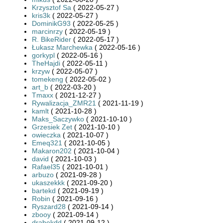
Krzysztof Sa
( 2022-05-27 )
kris3k
( 2022-05-27 )
DominikG93
( 2022-05-25 )
marcinrzy
( 2022-05-19 )
R. BikeRider
( 2022-05-17 )
Łukasz Marchewka
( 2022-05-16 )
gorkypl
( 2022-05-16 )
TheHajdi
( 2022-05-11 )
krzyw
( 2022-05-07 )
tomekeng
( 2022-05-02 )
art_b
( 2022-03-20 )
Tmaxx
( 2021-12-27 )
Rywalizacja_ZMR21
( 2021-11-19 )
kamlt
( 2021-10-28 )
Maks_Saczywko
( 2021-10-10 )
Grzesiek Zet
( 2021-10-10 )
owieczka
( 2021-10-07 )
Emeq321
( 2021-10-05 )
Makaron202
( 2021-10-04 )
david
( 2021-10-03 )
Rafael35
( 2021-10-01 )
arbuzo
( 2021-09-28 )
ukaszekkk
( 2021-09-20 )
bartekd
( 2021-09-19 )
Robin
( 2021-09-16 )
Ryszard28
( 2021-09-14 )
zbooy
( 2021-09-14 )
drabekdd
( 2021-09-12 )