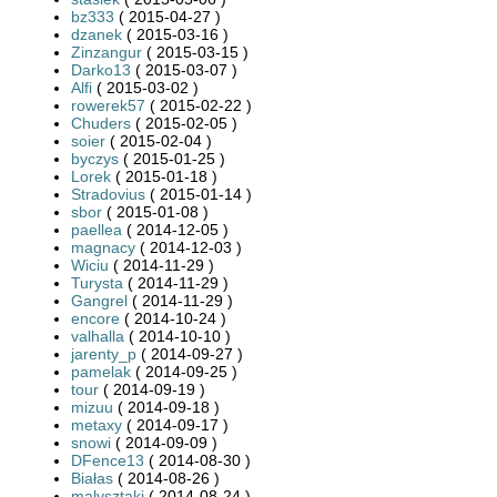
bz333
( 2015-04-27 )
dzanek
( 2015-03-16 )
Zinzangur
( 2015-03-15 )
Darko13
( 2015-03-07 )
Alfi
( 2015-03-02 )
rowerek57
( 2015-02-22 )
Chuders
( 2015-02-05 )
soier
( 2015-02-04 )
byczys
( 2015-01-25 )
Lorek
( 2015-01-18 )
Stradovius
( 2015-01-14 )
sbor
( 2015-01-08 )
paellea
( 2014-12-05 )
magnacy
( 2014-12-03 )
Wiciu
( 2014-11-29 )
Turysta
( 2014-11-29 )
Gangrel
( 2014-11-29 )
encore
( 2014-10-24 )
valhalla
( 2014-10-10 )
jarenty_p
( 2014-09-27 )
pamelak
( 2014-09-25 )
tour
( 2014-09-19 )
mizuu
( 2014-09-18 )
metaxy
( 2014-09-17 )
snowi
( 2014-09-09 )
DFence13
( 2014-08-30 )
Białas
( 2014-08-26 )
malysztaki
( 2014-08-24 )