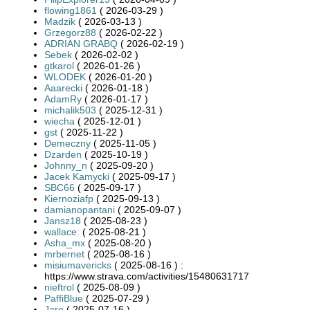
flowing1861
( 2026-03-29 )
Madzik
( 2026-03-13 )
Grzegorz88
( 2026-02-22 )
ADRIAN GRABQ
( 2026-02-19 )
Sebek
( 2026-02-02 )
gtkarol
( 2026-01-26 )
WLODEK
( 2026-01-20 )
Aaarecki
( 2026-01-18 )
AdamRy
( 2026-01-17 )
michalik503
( 2025-12-31 )
wiecha
( 2025-12-01 )
gst
( 2025-11-22 )
Demeczny
( 2025-11-05 )
Dzarden
( 2025-10-19 )
Johnny_n
( 2025-09-20 )
Jacek Kamycki
( 2025-09-17 )
SBC66
( 2025-09-17 )
Kiernoziafp
( 2025-09-13 )
damianopantani
( 2025-09-07 )
Jansz18
( 2025-08-23 )
wallace.
( 2025-08-21 )
Asha_mx
( 2025-08-20 )
mrbernet
( 2025-08-16 )
misiumavericks
( 2025-08-16 ) :
https://www.strava.com/activities/15480631717
nieftrol
( 2025-08-09 )
PaffiBlue
( 2025-07-29 )
Jaro
( 2025-07-16 )