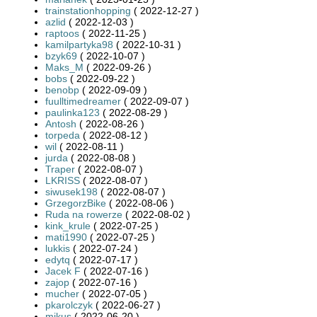
trainstationhopping
( 2022-12-27 )
azlid
( 2022-12-03 )
raptoos
( 2022-11-25 )
kamilpartyka98
( 2022-10-31 )
bzyk69
( 2022-10-07 )
Maks_M
( 2022-09-26 )
bobs
( 2022-09-22 )
benobp
( 2022-09-09 )
fuulltimedreamer
( 2022-09-07 )
paulinka123
( 2022-08-29 )
Antosh
( 2022-08-26 )
torpeda
( 2022-08-12 )
wil
( 2022-08-11 )
jurda
( 2022-08-08 )
Traper
( 2022-08-07 )
LKRISS
( 2022-08-07 )
siwusek198
( 2022-08-07 )
GrzegorzBike
( 2022-08-06 )
Ruda na rowerze
( 2022-08-02 )
kink_krule
( 2022-07-25 )
mati1990
( 2022-07-25 )
lukkis
( 2022-07-24 )
edytq
( 2022-07-17 )
Jacek F
( 2022-07-16 )
zajop
( 2022-07-16 )
mucher
( 2022-07-05 )
pkarolczyk
( 2022-06-27 )
mikus
( 2022-06-20 )