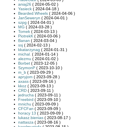
aniaj26
( 2024-05-02 )
Yasieck
( 2024-04-18 )
Bearded.Wheels
( 2024-04-06 )
JanSeweryn
( 2024-04-01 )
szpg
( 2024-04-01 )
MG
( 2024-03-28 )
Tomek
( 2024-03-13 )
PiotrekK
( 2024-03-06 )
Banan
( 2024-03-04 )
ssj
( 2024-02-13 )
kkatarzynag
( 2024-01-31 )
michal.
( 2024-01-14 )
alezmu
( 2024-01-02 )
Borbet
( 2023-12-05 )
SzymonP
( 2023-10-10 )
m_b
( 2023-09-29 )
apryjom
( 2023-09-28 )
axass
( 2023-09-16 )
kkoz
( 2023-09-13 )
CRD
( 2023-09-11 )
jedrucha
( 2023-09-11 )
Freebird
( 2023-09-10 )
mnichu
( 2023-09-09 )
CFCFan
( 2023-09-09 )
horacy 13
( 2023-09-09 )
lukasz.bienias
( 2023-08-17 )
nattasza
( 2023-08-16 )
karolmustafa
( 2023-08-15 )