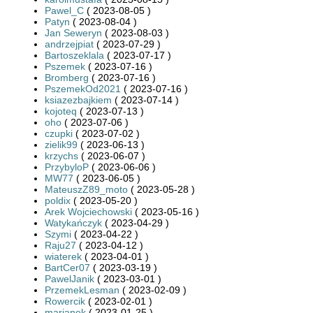
Pawel_C
( 2023-08-05 )
Patyn
( 2023-08-04 )
Jan Seweryn
( 2023-08-03 )
andrzejpiat
( 2023-07-29 )
Bartoszeklala
( 2023-07-17 )
Pszemek
( 2023-07-16 )
Bromberg
( 2023-07-16 )
PszemekOd2021
( 2023-07-16 )
ksiazezbajkiem
( 2023-07-14 )
kojoteq
( 2023-07-13 )
oho
( 2023-07-06 )
czupki
( 2023-07-02 )
zielik99
( 2023-06-13 )
krzychs
( 2023-06-07 )
PrzybyloP
( 2023-06-06 )
MW77
( 2023-06-05 )
MateuszZ89_moto
( 2023-05-28 )
poldix
( 2023-05-20 )
Arek Wojciechowski
( 2023-05-16 )
Watykańczyk
( 2023-04-29 )
Szymi
( 2023-04-22 )
Raju27
( 2023-04-12 )
wiaterek
( 2023-04-01 )
BartCer07
( 2023-03-19 )
PawelJanik
( 2023-03-01 )
PrzemekLesman
( 2023-02-09 )
Rowercik
( 2023-02-01 )
marianek
( 2023-01-25 )