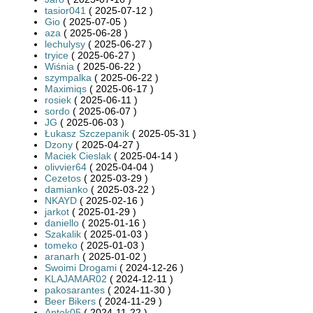
tasior041
( 2025-07-12 )
Gio
( 2025-07-05 )
aza
( 2025-06-28 )
lechulysy
( 2025-06-27 )
tryice
( 2025-06-27 )
Wiśnia
( 2025-06-22 )
szympalka
( 2025-06-22 )
Maximiqs
( 2025-06-17 )
rosiek
( 2025-06-11 )
sordo
( 2025-06-07 )
JG
( 2025-06-03 )
Łukasz Szczepanik
( 2025-05-31 )
Dzony
( 2025-04-27 )
Maciek Cieslak
( 2025-04-14 )
olivvier64
( 2025-04-04 )
Cezetos
( 2025-03-29 )
damianko
( 2025-03-22 )
NKAYD
( 2025-02-16 )
jarkot
( 2025-01-29 )
daniello
( 2025-01-16 )
Szakalik
( 2025-01-03 )
tomeko
( 2025-01-03 )
aranarh
( 2025-01-02 )
Swoimi Drogami
( 2024-12-26 )
KLAJAMAR02
( 2024-12-11 )
pakosarantes
( 2024-11-30 )
Beer Bikers
( 2024-11-29 )
Antek05
( 2024-11-22 )