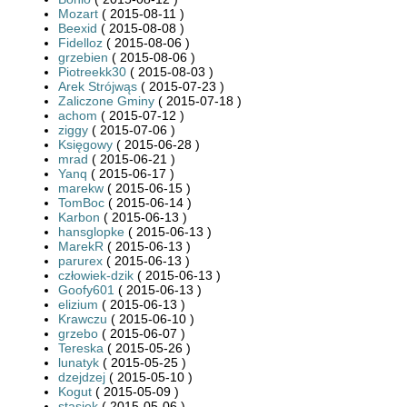
Mozart
( 2015-08-11 )
Beexid
( 2015-08-08 )
Fidelloz
( 2015-08-06 )
grzebien
( 2015-08-06 )
Piotreekk30
( 2015-08-03 )
Arek Strójwąs
( 2015-07-23 )
Zaliczone Gminy
( 2015-07-18 )
achom
( 2015-07-12 )
ziggy
( 2015-07-06 )
Księgowy
( 2015-06-28 )
mrad
( 2015-06-21 )
Yanq
( 2015-06-17 )
marekw
( 2015-06-15 )
TomBoc
( 2015-06-14 )
Karbon
( 2015-06-13 )
hansglopke
( 2015-06-13 )
MarekR
( 2015-06-13 )
parurex
( 2015-06-13 )
człowiek-dzik
( 2015-06-13 )
Goofy601
( 2015-06-13 )
elizium
( 2015-06-13 )
Krawczu
( 2015-06-10 )
grzebo
( 2015-06-07 )
Tereska
( 2015-05-26 )
lunatyk
( 2015-05-25 )
dzejdzej
( 2015-05-10 )
Kogut
( 2015-05-09 )
stasiek
( 2015-05-06 )