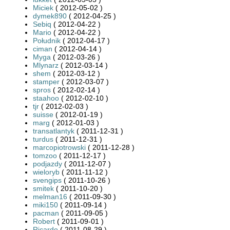
Miciek
( 2012-05-02 )
dymek890
( 2012-04-25 )
Sebiq
( 2012-04-22 )
Mario
( 2012-04-22 )
Południk
( 2012-04-17 )
ciman
( 2012-04-14 )
Myga
( 2012-03-26 )
Mlynarz
( 2012-03-14 )
shem
( 2012-03-12 )
stamper
( 2012-03-07 )
spros
( 2012-02-14 )
staahoo
( 2012-02-10 )
tjr
( 2012-02-03 )
suisse
( 2012-01-19 )
marg
( 2012-01-03 )
transatlantyk
( 2011-12-31 )
turdus
( 2011-12-31 )
marcopiotrowski
( 2011-12-28 )
tomzoo
( 2011-12-17 )
podjazdy
( 2011-12-07 )
wieloryb
( 2011-11-12 )
svengips
( 2011-10-26 )
smitek
( 2011-10-20 )
melman16
( 2011-09-30 )
miki150
( 2011-09-14 )
pacman
( 2011-09-05 )
Robert
( 2011-09-01 )
Ricardo
( 2011-08-29 )