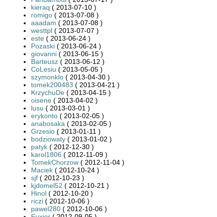
kieraq
( 2013-07-10 )
romigo
( 2013-07-08 )
aaadam
( 2013-07-08 )
westtpl
( 2013-07-07 )
este
( 2013-06-24 )
Pozaski
( 2013-06-24 )
giovanni
( 2013-06-15 )
Barteusz
( 2013-06-12 )
CoLesiu
( 2013-05-05 )
szymonklo
( 2013-04-30 )
tomek200483
( 2013-04-21 )
KrzychuDe
( 2013-04-15 )
oisene
( 2013-04-02 )
lusu
( 2013-03-01 )
erykonto
( 2013-02-05 )
anabosaka
( 2013-02-05 )
Grzesio
( 2013-01-11 )
bodziowaty
( 2013-01-02 )
patyk
( 2012-12-30 )
karol1806
( 2012-11-09 )
TomekChorzow
( 2012-11-04 )
Maciek
( 2012-10-24 )
sjf
( 2012-10-23 )
kjdomel52
( 2012-10-21 )
Hinol
( 2012-10-20 )
riczi
( 2012-10-06 )
pawel280
( 2012-10-06 )
Fuxior
( 2012-09-05 )