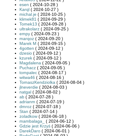
esen
( 2024-10-28 )
Karql
( 2024-10-27 )
michal.je
( 2024-10-25 )
klimek81
( 2024-09-29 )
Tomek13
( 2024-09-28 )
ultrakolarz
( 2024-09-25 )
empy
( 2024-09-23 )
marqoz
( 2024-09-20 )
Marek M
( 2024-09-15 )
4gotten
( 2024-09-12 )
dzesio
( 2024-09-12 )
kzurek
( 2024-09-12 )
Magdalena
( 2024-09-05 )
Puchacz
( 2024-09-05 )
tompalec
( 2024-08-17 )
witwa46
( 2024-08-16 )
TomaszKendziolka
( 2024-08-04 )
jlneverdie
( 2024-08-03 )
natgal
( 2024-08-02 )
ab
( 2024-07-28 )
adrianm
( 2024-07-19 )
dmroz
( 2024-07-18 )
Stan
( 2024-07-14 )
zoladkow
( 2024-06-18 )
mambalaga_
( 2024-06-12 )
Gdzie jest Krzyś
( 2024-06-06 )
DarekDaro
( 2024-06-01 )
RadeGast
( 2024-05-03 )