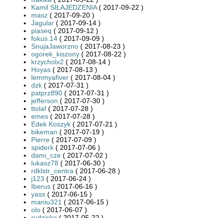
Kamil SIŁAJEDZENIA
( 2017-09-22 )
masz
( 2017-09-20 )
Jagular
( 2017-09-14 )
piaseq
( 2017-09-12 )
fokus.14
( 2017-09-09 )
SnujaJaworzno
( 2017-08-23 )
ogorek_kiszony
( 2017-08-22 )
krzycholx2
( 2017-08-14 )
Hoyas
( 2017-08-13 )
lemmyafiver
( 2017-08-04 )
dzk
( 2017-07-31 )
patprz890
( 2017-07-31 )
jefferson
( 2017-07-30 )
ttolaf
( 2017-07-28 )
emes
( 2017-07-28 )
Edek Koszyk
( 2017-07-21 )
bikeman
( 2017-07-19 )
Pierre
( 2017-07-09 )
spiderk
( 2017-07-06 )
dami_cze
( 2017-07-02 )
lukasz78
( 2017-06-30 )
rdklstr_centra
( 2017-06-28 )
j123
( 2017-06-24 )
Iberus
( 2017-06-16 )
yass
( 2017-06-15 )
maniu321
( 2017-06-15 )
olo
( 2017-06-07 )
rudzisko
( 2017-05-22 )