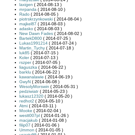
laxigen
( 2014-08-13 )
mrpanda
( 2014-08-10 )
Rado
( 2014-08-05 )
piotrskrzynkowski
( 2014-08-04 )
majkel87
( 2014-08-03 )
adasko
( 2014-08-03 )
New Dawn Fades
( 2014-08-02 )
BartekD800
( 2014-07-25 )
Lukas1991214
( 2014-07-24 )
Martin_Tychy
( 2014-07-18 )
luk85
( 2014-07-15 )
Koler
( 2014-07-13 )
rszper
( 2014-07-05 )
liaguszka
( 2014-06-22 )
barklu
( 2014-06-22 )
kawanalawie
( 2014-06-19 )
GwyN
( 2014-06-08 )
WesolyMorswin
( 2014-05-31 )
pedziwiatr
( 2014-05-23 )
lukasz12320
( 2014-05-20 )
redhot2
( 2014-05-10 )
Atmi
( 2014-03-11 )
Mooke
( 2014-02-04 )
westt007pl
( 2014-01-26 )
macjakub
( 2014-01-08 )
filip07
( 2014-01-06 )
Ummon
( 2014-01-05 )
uszaty99
( 2014-01-01 )