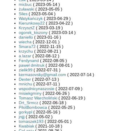
micbuc
( 2023-05-14 )
żuławski
( 2023-05-05 )
Siles
( 2023-05-04 )
Watykańczyk
( 2023-04-29 )
Kierunkowy22
( 2023-04-22 )
KrzysztZ
( 2023-03-19 )
ogorek_kiszony
( 2023-03-14 )
daniello
( 2023-01-16 )
wiecha
( 2022-12-01 )
Smara72
( 2022-11-15 )
krzychu
( 2022-08-21 )
a.lazar
( 2022-08-12 )
Ferdynand
( 2022-08-05 )
paweł dmitruk
( 2022-08-01 )
zielik99
( 2022-07-31 )
kermasovsky@gmail.com
( 2022-07-14 )
Dexter
( 2022-07-13 )
mnichu
( 2022-07-11 )
wspodnicynaszosie
( 2022-07-09 )
misiekgminy
( 2022-06-26 )
Tomasz Warcholiński
( 2022-06-19 )
Drt_Srmcz
( 2022-06-18 )
PilotBombowca
( 2022-05-25 )
gorkypl
( 2022-05-16 )
jnjjj
( 2022-05-02 )
tomaszek193
( 2022-05-01 )
Kwabiak
( 2021-10-18 )
CoLesiu
( 2021-09-26 )