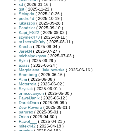
xd
( 2026-01-16 )
gst
( 2025-11-22 )
SMagda
( 2025-10-26 )
pedro4d
( 2025-10-19 )
lukaszpp
( 2025-09-28 )
Pandzior
( 2025-09-10 )
Kapi_FS22
( 2025-09-03 )
szymek473
( 2025-08-11 )
m1stern0b0dy
( 2025-08-11 )
Krecha
( 2025-08-04 )
JarekN
( 2025-07-27 )
michalpokrywa
( 2025-07-03 )
Byku
( 2025-06-29 )
axass
( 2025-06-24 )
Magdalena_Jakubowska
( 2025-06-16 )
Bromberg
( 2025-06-16 )
Atmi
( 2025-06-08 )
Moterrola
( 2025-06-02 )
Szyciak
( 2025-06-01 )
ormcocanyon
( 2025-05-30 )
PawelJanik
( 2025-05-12 )
DarekDaro
( 2025-05-09 )
Zew Roweru
( 2025-05-01 )
parurex
( 2025-05-01 )
Orion
( 2025-04-30 )
Pawel___
( 2025-04-21 )
mitek442
( 2025-04-18 )
gronioo
( 2025-04-16 )