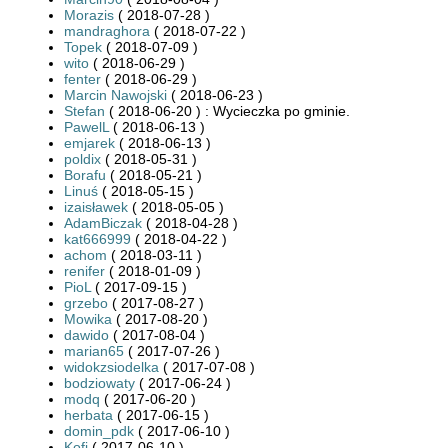
Morazis
( 2018-07-28 )
mandraghora
( 2018-07-22 )
Topek
( 2018-07-09 )
wito
( 2018-06-29 )
fenter
( 2018-06-29 )
Marcin Nawojski
( 2018-06-23 )
Stefan
( 2018-06-20 ) : Wycieczka po gminie.
PawelL
( 2018-06-13 )
emjarek
( 2018-06-13 )
poldix
( 2018-05-31 )
Borafu
( 2018-05-21 )
Linuś
( 2018-05-15 )
izaisławek
( 2018-05-05 )
AdamBiczak
( 2018-04-28 )
kat666999
( 2018-04-22 )
achom
( 2018-03-11 )
renifer
( 2018-01-09 )
PioL
( 2017-09-15 )
grzebo
( 2017-08-27 )
Mowika
( 2017-08-20 )
dawido
( 2017-08-04 )
marian65
( 2017-07-26 )
widokzsiodelka
( 2017-07-08 )
bodziowaty
( 2017-06-24 )
modq
( 2017-06-20 )
herbata
( 2017-06-15 )
domin_pdk
( 2017-06-10 )
Kofi
( 2017-06-10 )