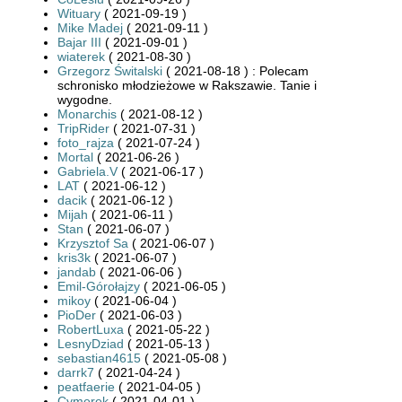
Wituary
( 2021-09-19 )
Mike Madej
( 2021-09-11 )
Bajar III
( 2021-09-01 )
wiaterek
( 2021-08-30 )
Grzegorz Świtalski
( 2021-08-18 ) : Polecam
schronisko młodzieżowe w Rakszawie. Tanie i
wygodne.
Monarchis
( 2021-08-12 )
TripRider
( 2021-07-31 )
foto_rajza
( 2021-07-24 )
Mortal
( 2021-06-26 )
Gabriela.V
( 2021-06-17 )
LAT
( 2021-06-12 )
dacik
( 2021-06-12 )
Mijah
( 2021-06-11 )
Stan
( 2021-06-07 )
Krzysztof Sa
( 2021-06-07 )
kris3k
( 2021-06-07 )
jandab
( 2021-06-06 )
Emil-Górołajzy
( 2021-06-05 )
mikoy
( 2021-06-04 )
PioDer
( 2021-06-03 )
RobertLuxa
( 2021-05-22 )
LesnyDziad
( 2021-05-13 )
sebastian4615
( 2021-05-08 )
darrk7
( 2021-04-24 )
peatfaerie
( 2021-04-05 )
Cymerek
( 2021-04-01 )