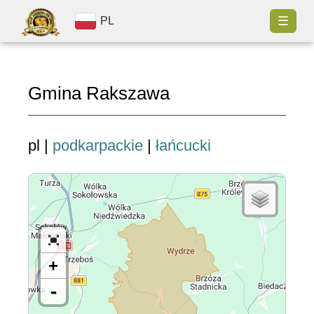
☰
PL
Gmina Rakszawa
pl |
podkarpackie
|
łańcucki
+
-