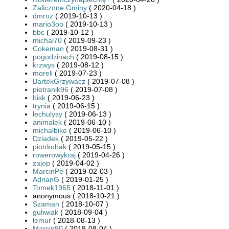
Zaliczone Gminy
( 2020-04-18 )
dmroz
( 2019-10-13 )
mario3oo
( 2019-10-13 )
bbc
( 2019-10-12 )
michal70
( 2019-09-23 )
Cokeman
( 2019-08-31 )
pogodzinach
( 2019-08-15 )
krzwys
( 2019-08-12 )
moreli
( 2019-07-23 )
BartekGrzywacz
( 2019-07-08 )
pietranik96
( 2019-07-08 )
bisk
( 2019-06-23 )
trynia
( 2019-06-15 )
lechulysy
( 2019-06-13 )
animalek
( 2019-06-10 )
michalbike
( 2019-06-10 )
Dziadek
( 2019-05-22 )
piotrkubak
( 2019-05-15 )
rowerowykraj
( 2019-04-26 )
zajop
( 2019-04-02 )
MarcinPe
( 2019-02-03 )
AdrianG
( 2019-01-25 )
Tomek1965
( 2018-11-01 )
anonymous ( 2018-10-21 )
Szaman
( 2018-10-07 )
guliwiak
( 2018-09-04 )
lemur
( 2018-08-13 )
Marcin90
( 2018-08-04 )