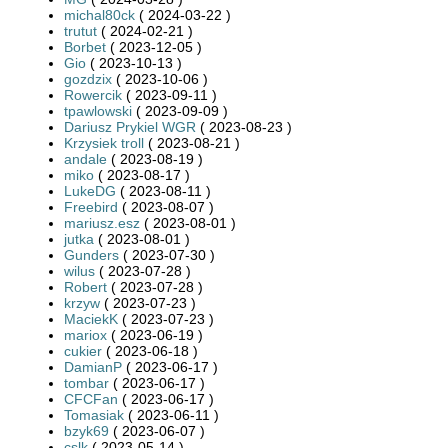
michal80ck
( 2024-03-22 )
trutut
( 2024-02-21 )
Borbet
( 2023-12-05 )
Gio
( 2023-10-13 )
gozdzix
( 2023-10-06 )
Rowercik
( 2023-09-11 )
tpawlowski
( 2023-09-09 )
Dariusz Prykiel WGR
( 2023-08-23 )
Krzysiek troll
( 2023-08-21 )
andale
( 2023-08-19 )
miko
( 2023-08-17 )
LukeDG
( 2023-08-11 )
Freebird
( 2023-08-07 )
mariusz.esz
( 2023-08-01 )
jutka
( 2023-08-01 )
Gunders
( 2023-07-30 )
wilus
( 2023-07-28 )
Robert
( 2023-07-28 )
krzyw
( 2023-07-23 )
MaciekK
( 2023-07-23 )
mariox
( 2023-06-19 )
cukier
( 2023-06-18 )
DamianP
( 2023-06-17 )
tombar
( 2023-06-17 )
CFCFan
( 2023-06-17 )
Tomasiak
( 2023-06-11 )
bzyk69
( 2023-06-07 )
cslk
( 2023-05-14 )