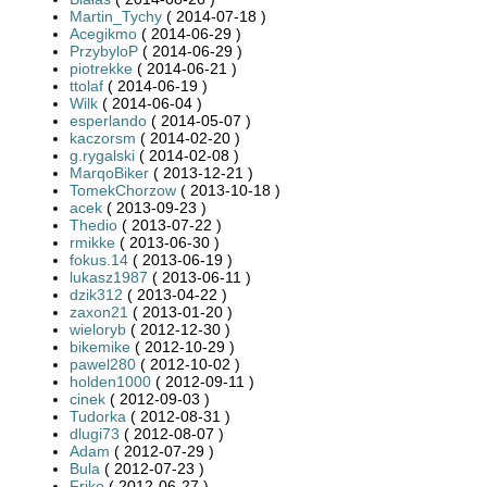
Martin_Tychy
( 2014-07-18 )
Acegikmo
( 2014-06-29 )
PrzybyloP
( 2014-06-29 )
piotrekke
( 2014-06-21 )
ttolaf
( 2014-06-19 )
Wilk
( 2014-06-04 )
esperlando
( 2014-05-07 )
kaczorsm
( 2014-02-20 )
g.rygalski
( 2014-02-08 )
MarqoBiker
( 2013-12-21 )
TomekChorzow
( 2013-10-18 )
acek
( 2013-09-23 )
Thedio
( 2013-07-22 )
rmikke
( 2013-06-30 )
fokus.14
( 2013-06-19 )
lukasz1987
( 2013-06-11 )
dzik312
( 2013-04-22 )
zaxon21
( 2013-01-20 )
wieloryb
( 2012-12-30 )
bikemike
( 2012-10-29 )
pawel280
( 2012-10-02 )
holden1000
( 2012-09-11 )
cinek
( 2012-09-03 )
Tudorka
( 2012-08-31 )
dlugi73
( 2012-08-07 )
Adam
( 2012-07-29 )
Bula
( 2012-07-23 )
Friko
( 2012-06-27 )