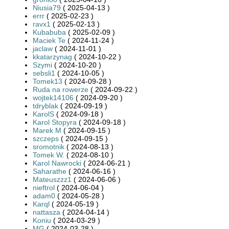
Niusia79
( 2025-04-13 )
errr
( 2025-02-23 )
ravx1
( 2025-02-13 )
Kubabuba
( 2025-02-09 )
Maciek Te
( 2024-11-24 )
jaclaw
( 2024-11-01 )
kkatarzynag
( 2024-10-22 )
Szymi
( 2024-10-20 )
sebsli1
( 2024-10-05 )
Tomek13
( 2024-09-28 )
Ruda na rowerze
( 2024-09-22 )
wojtek14106
( 2024-09-20 )
tdryblak
( 2024-09-19 )
KarolS
( 2024-09-18 )
Karol Stopyra
( 2024-09-18 )
Marek M
( 2024-09-15 )
szczeps
( 2024-09-15 )
sromotnik
( 2024-08-13 )
Tomek W.
( 2024-08-10 )
Karol Nawrocki
( 2024-06-21 )
Saharathe
( 2024-06-16 )
Mateuszzz1
( 2024-06-06 )
nieftrol
( 2024-06-04 )
adam0
( 2024-05-28 )
Karql
( 2024-05-19 )
nattasza
( 2024-04-14 )
Koniu
( 2024-03-29 )
MG
( 2024-03-28 )