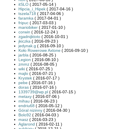
itSLO
( 2017-05-14 )
Hipcia_i_Hipek
( 2017-04-16 )
tszela718
( 2017-04-06 )
faramka
( 2017-04-01 )
fripuc
( 2017-03-03 )
mariobiker
( 2017-01-10 )
corwin
( 2016-12-24 )
zgadnijktoto
( 2016-10-01 )
jkiczka
( 2016-09-23 )
jedynak.g
( 2016-09-10 )
Koło Rowerowe Axtone
( 2016-09-10 )
jarbla
( 2016-08-25 )
Legion
( 2016-08-10 )
zmmz
( 2016-08-05 )
wiki
( 2016-07-25 )
majlo
( 2016-07-21 )
Krystek
( 2016-07-17 )
pebe
( 2016-07-16 )
doras
( 2016-07-16 )
1339739@wp.pl
( 2016-07-15 )
metaxy
( 2016-07-06 )
mihau
( 2016-06-23 )
endriu68
( 2016-05-12 )
Góral nizinny
( 2016-04-30 )
Bolo92
( 2016-04-03 )
masz
( 2016-03-23 )
Aglarond
( 2016-02-11 )
zukikiziu
( 2015-12-21 )