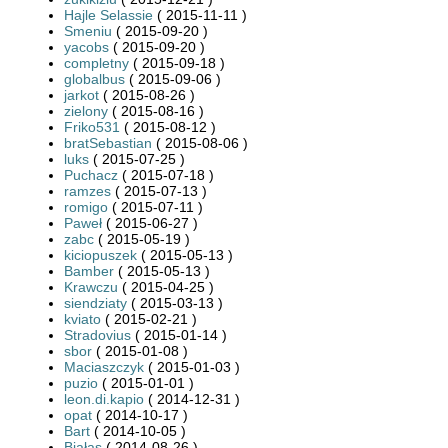
Hajle Selassie
( 2015-11-11 )
Smeniu
( 2015-09-20 )
yacobs
( 2015-09-20 )
completny
( 2015-09-18 )
globalbus
( 2015-09-06 )
jarkot
( 2015-08-26 )
zielony
( 2015-08-16 )
Friko531
( 2015-08-12 )
bratSebastian
( 2015-08-06 )
luks
( 2015-07-25 )
Puchacz
( 2015-07-18 )
ramzes
( 2015-07-13 )
romigo
( 2015-07-11 )
Paweł
( 2015-06-27 )
zabc
( 2015-05-19 )
kiciopuszek
( 2015-05-13 )
Bamber
( 2015-05-13 )
Krawczu
( 2015-04-25 )
siendziaty
( 2015-03-13 )
kviato
( 2015-02-21 )
Stradovius
( 2015-01-14 )
sbor
( 2015-01-08 )
Maciaszczyk
( 2015-01-03 )
puzio
( 2015-01-01 )
leon.di.kapio
( 2014-12-31 )
opat
( 2014-10-17 )
Bart
( 2014-10-05 )
Białas
( 2014-08-26 )