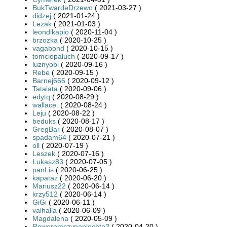
BukTwardeDrzewo
( 2021-03-27 )
didzej
( 2021-01-24 )
Lezak
( 2021-01-03 )
leondikapio
( 2020-11-04 )
brzozka
( 2020-10-25 )
vagabond
( 2020-10-15 )
tomciopaluch
( 2020-09-17 )
luznyobi
( 2020-09-16 )
Rebe
( 2020-09-15 )
Barnej666
( 2020-09-12 )
Tatalata
( 2020-09-06 )
edytq
( 2020-08-29 )
wallace.
( 2020-08-24 )
Leju
( 2020-08-22 )
beduks
( 2020-08-17 )
GregBar
( 2020-08-07 )
spadam64
( 2020-07-21 )
oll
( 2020-07-19 )
Leszek
( 2020-07-16 )
Łukasz83
( 2020-07-05 )
panLis
( 2020-06-25 )
kapataz
( 2020-06-20 )
Mariusz22
( 2020-06-14 )
krzy512
( 2020-06-14 )
GiGi
( 2020-06-11 )
valhalla
( 2020-06-09 )
Magdalena
( 2020-05-09 )
Roweremczynapiechtę?
( 2020-04-20 )