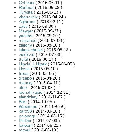
CoLesiu
( 2016-06-11 )
Radmar
( 2016-06-09 )
Turysta
( 2016-05-13 )
xbartolinix
( 2016-04-24 )
Aglarond
( 2016-02-11 )
zabc
( 2015-09-30 )
Mayger
( 2015-09-27 )
yacobs
( 2015-09-20 )
marianos
( 2015-09-03 )
zielony
( 2015-08-16 )
lukaszchmiel
( 2015-08-13 )
zukikiziu
( 2015-07-03 )
ttolaf
( 2015-06-14 )
Hipcia_i_Hipek
( 2015-06-05 )
Unsta
( 2015-05-10 )
Iroos
( 2015-05-05 )
grzebo
( 2015-04-26 )
metaxy
( 2015-04-11 )
sbor
( 2015-01-08 )
leon.di.kapio
( 2014-12-31 )
siendziaty
( 2014-11-07 )
Bart
( 2014-10-05 )
Waxmund
( 2014-09-29 )
xaro93
( 2014-09-10 )
polanegri
( 2014-08-15 )
PioDer
( 2014-07-03 )
kateem
( 2014-06-21 )
tomek
( 2014-06-19 )