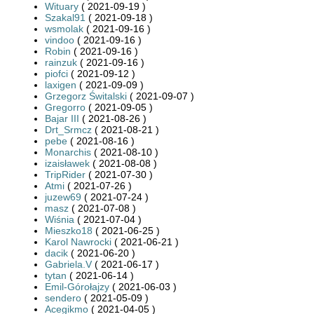
Wituary
( 2021-09-19 )
Szakal91
( 2021-09-18 )
wsmolak
( 2021-09-16 )
vindoo
( 2021-09-16 )
Robin
( 2021-09-16 )
rainzuk
( 2021-09-16 )
piofci
( 2021-09-12 )
laxigen
( 2021-09-09 )
Grzegorz Świtalski
( 2021-09-07 )
Gregorro
( 2021-09-05 )
Bajar III
( 2021-08-26 )
Drt_Srmcz
( 2021-08-21 )
pebe
( 2021-08-16 )
Monarchis
( 2021-08-10 )
izaisławek
( 2021-08-08 )
TripRider
( 2021-07-30 )
Atmi
( 2021-07-26 )
juzew69
( 2021-07-24 )
masz
( 2021-07-08 )
Wiśnia
( 2021-07-04 )
Mieszko18
( 2021-06-25 )
Karol Nawrocki
( 2021-06-21 )
dacik
( 2021-06-20 )
Gabriela.V
( 2021-06-17 )
tytan
( 2021-06-14 )
Emil-Górołajzy
( 2021-06-03 )
sendero
( 2021-05-09 )
Acegikmo
( 2021-04-05 )