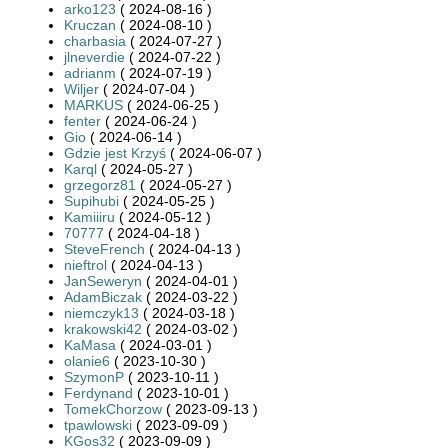
arko123
( 2024-08-16 )
Kruczan
( 2024-08-10 )
charbasia
( 2024-07-27 )
jlneverdie
( 2024-07-22 )
adrianm
( 2024-07-19 )
Wiljer
( 2024-07-04 )
MARKUS
( 2024-06-25 )
fenter
( 2024-06-24 )
Gio
( 2024-06-14 )
Gdzie jest Krzyś
( 2024-06-07 )
Karql
( 2024-05-27 )
grzegorz81
( 2024-05-27 )
Supihubi
( 2024-05-25 )
Kamiiiru
( 2024-05-12 )
70777
( 2024-04-18 )
SteveFrench
( 2024-04-13 )
nieftrol
( 2024-04-13 )
JanSeweryn
( 2024-04-01 )
AdamBiczak
( 2024-03-22 )
niemczyk13
( 2024-03-18 )
krakowski42
( 2024-03-02 )
KaMasa
( 2024-03-01 )
olanie6
( 2023-10-30 )
SzymonP
( 2023-10-11 )
Ferdynand
( 2023-10-01 )
TomekChorzow
( 2023-09-13 )
tpawlowski
( 2023-09-09 )
KGos32
( 2023-09-09 )