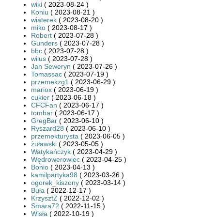
wiki
( 2023-08-24 )
Koniu
( 2023-08-21 )
wiaterek
( 2023-08-20 )
miko
( 2023-08-17 )
Robert
( 2023-07-28 )
Gunders
( 2023-07-28 )
bbc
( 2023-07-28 )
wilus
( 2023-07-28 )
Jan Seweryn
( 2023-07-26 )
Tomassac
( 2023-07-19 )
przemekzg1
( 2023-06-29 )
mariox
( 2023-06-19 )
cukier
( 2023-06-18 )
CFCFan
( 2023-06-17 )
tombar
( 2023-06-17 )
GregBar
( 2023-06-10 )
Ryszard28
( 2023-06-10 )
przemekturysta
( 2023-06-05 )
żuławski
( 2023-05-05 )
Watykańczyk
( 2023-04-29 )
Wędrowerowiec
( 2023-04-25 )
Bonio
( 2023-04-13 )
kamilpartyka98
( 2023-03-26 )
ogorek_kiszony
( 2023-03-14 )
Buła
( 2022-12-17 )
KrzysztZ
( 2022-12-02 )
Smara72
( 2022-11-15 )
Wisła
( 2022-10-19 )