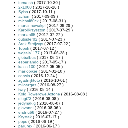
toma.sh
( 2017-10-30 )
2x1000
( 2017-10-26 )
Sylso
( 2017-10-11 )
achom
( 2017-09-09 )
michal80ck
( 2017-08-31 )
marcinnowakpl
( 2017-08-29 )
KarolKrzyszton
( 2017-07-29 )
marian65
( 2017-07-27 )
outsider82
( 2017-07-23 )
Arek Strójwąs
( 2017-07-22 )
Topek
( 2017-07-12 )
wojtala1177
( 2017-06-28 )
globalbus
( 2017-06-17 )
esperlando
( 2017-05-17 )
kazzz100
( 2017-05-05 )
mariobiker
( 2017-01-10 )
corwin
( 2016-12-24 )
zgadnijktoto
( 2016-10-01 )
miloszgas
( 2016-08-27 )
twry
( 2016-08-14 )
Koło Rowerowe Axtone
( 2016-08-08 )
dlugi73
( 2016-08-08 )
jedynak.g
( 2016-08-07 )
giovanni
( 2016-08-06 )
endriu68
( 2016-07-27 )
Krystek
( 2016-07-17 )
pops
( 2016-06-19 )
parurex
( 2016-06-17 )