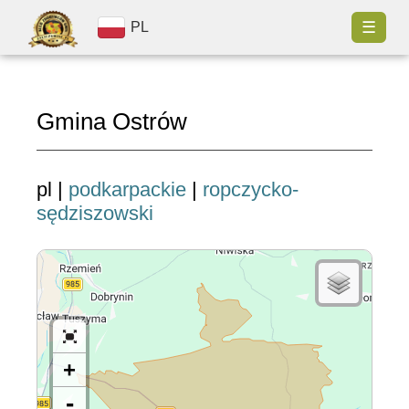
☰
PL
Gmina Ostrów
pl |
podkarpackie
|
ropczycko-
sędziszowski
+
-