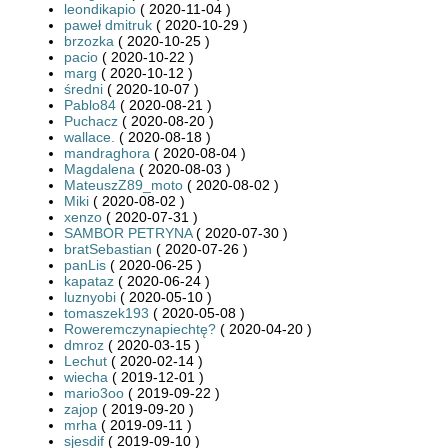
leondikapio
( 2020-11-04 )
paweł dmitruk
( 2020-10-29 )
brzozka
( 2020-10-25 )
pacio
( 2020-10-22 )
marg
( 2020-10-12 )
średni
( 2020-10-07 )
Pablo84
( 2020-08-21 )
Puchacz
( 2020-08-20 )
wallace.
( 2020-08-18 )
mandraghora
( 2020-08-04 )
Magdalena
( 2020-08-03 )
MateuszZ89_moto
( 2020-08-02 )
Miki
( 2020-08-02 )
xenzo
( 2020-07-31 )
SAMBOR PETRYNA
( 2020-07-30 )
bratSebastian
( 2020-07-26 )
panLis
( 2020-06-25 )
kapataz
( 2020-06-24 )
luznyobi
( 2020-05-10 )
tomaszek193
( 2020-05-08 )
Roweremczynapiechtę?
( 2020-04-20 )
dmroz
( 2020-03-15 )
Lechut
( 2020-02-14 )
wiecha
( 2019-12-01 )
mario3oo
( 2019-09-22 )
zajop
( 2019-09-20 )
mrha
( 2019-09-11 )
sjesdif
( 2019-09-10 )