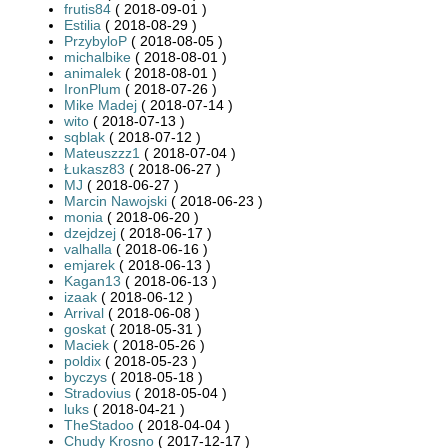
frutis84
( 2018-09-01 )
Estilia
( 2018-08-29 )
PrzybyloP
( 2018-08-05 )
michalbike
( 2018-08-01 )
animalek
( 2018-08-01 )
IronPlum
( 2018-07-26 )
Mike Madej
( 2018-07-14 )
wito
( 2018-07-13 )
sqblak
( 2018-07-12 )
Mateuszzz1
( 2018-07-04 )
Łukasz83
( 2018-06-27 )
MJ
( 2018-06-27 )
Marcin Nawojski
( 2018-06-23 )
monia
( 2018-06-20 )
dzejdzej
( 2018-06-17 )
valhalla
( 2018-06-16 )
emjarek
( 2018-06-13 )
Kagan13
( 2018-06-13 )
izaak
( 2018-06-12 )
Arrival
( 2018-06-08 )
goskat
( 2018-05-31 )
Maciek
( 2018-05-26 )
poldix
( 2018-05-23 )
byczys
( 2018-05-18 )
Stradovius
( 2018-05-04 )
luks
( 2018-04-21 )
TheStadoo
( 2018-04-04 )
Chudy Krosno
( 2017-12-17 )