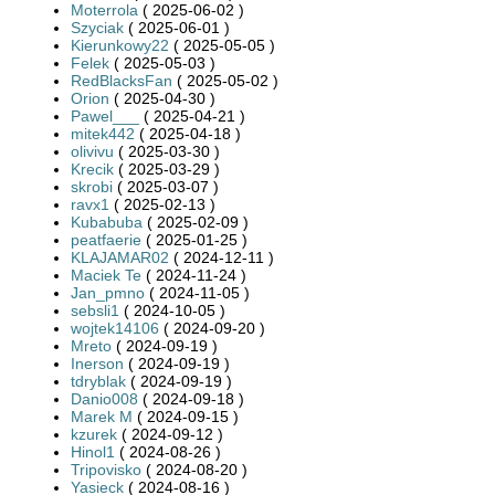
Moterrola
( 2025-06-02 )
Szyciak
( 2025-06-01 )
Kierunkowy22
( 2025-05-05 )
Felek
( 2025-05-03 )
RedBlacksFan
( 2025-05-02 )
Orion
( 2025-04-30 )
Pawel___
( 2025-04-21 )
mitek442
( 2025-04-18 )
olivivu
( 2025-03-30 )
Krecik
( 2025-03-29 )
skrobi
( 2025-03-07 )
ravx1
( 2025-02-13 )
Kubabuba
( 2025-02-09 )
peatfaerie
( 2025-01-25 )
KLAJAMAR02
( 2024-12-11 )
Maciek Te
( 2024-11-24 )
Jan_pmno
( 2024-11-05 )
sebsli1
( 2024-10-05 )
wojtek14106
( 2024-09-20 )
Mreto
( 2024-09-19 )
Inerson
( 2024-09-19 )
tdryblak
( 2024-09-19 )
Danio008
( 2024-09-18 )
Marek M
( 2024-09-15 )
kzurek
( 2024-09-12 )
Hinol1
( 2024-08-26 )
Tripovisko
( 2024-08-20 )
Yasieck
( 2024-08-16 )