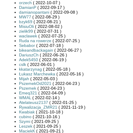
orzech
( 2022-10-07 )
DamianP
( 2022-09-17 )
damianopantani
( 2022-09-08 )
MW77
( 2022-08-29 )
bzyk69
( 2022-08-21 )
MisiuOli
( 2022-08-02 )
zielik99
( 2022-07-31 )
waclawek
( 2022-07-25 )
Ruda na rowerze
( 2022-07-25 )
Sebabor
( 2022-07-18 )
bikeandbackagain
( 2022-06-27 )
DariuszCh
( 2022-06-26 )
Adek5450
( 2022-06-19 )
cslk
( 2022-06-01 )
kkatarzynag
( 2022-05-18 )
Łukasz Marchewka
( 2022-05-16 )
Mijah
( 2022-05-03 )
PszemekOd2021
( 2022-04-23 )
Pszemek
( 2022-04-23 )
Emeq321
( 2022-04-09 )
WMAL
( 2022-02-14 )
Atelateusz2137
( 2022-01-25 )
Rywalizacja_ZMR21
( 2021-11-19 )
Kwabiak
( 2021-10-18 )
cubino
( 2021-10-16 )
Szymi
( 2021-09-25 )
Leszek
( 2021-09-25 )
MaciekK
( 2021-09-21 )