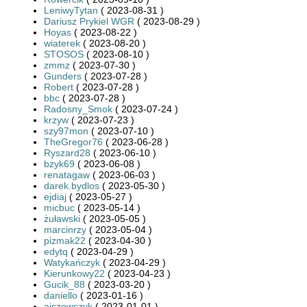
LeniwyTytan
( 2023-08-31 )
Dariusz Prykiel WGR
( 2023-08-29 )
Hoyas
( 2023-08-22 )
wiaterek
( 2023-08-20 )
STOSOS
( 2023-08-10 )
zmmz
( 2023-07-30 )
Gunders
( 2023-07-28 )
Robert
( 2023-07-28 )
bbc
( 2023-07-28 )
Radosny_Smok
( 2023-07-24 )
krzyw
( 2023-07-23 )
szy97mon
( 2023-07-10 )
TheGregor76
( 2023-06-28 )
Ryszard28
( 2023-06-10 )
bzyk69
( 2023-06-08 )
renatagaw
( 2023-06-03 )
darek.bydlos
( 2023-05-30 )
ejdiaj
( 2023-05-27 )
micbuc
( 2023-05-14 )
żuławski
( 2023-05-05 )
marcinrzy
( 2023-05-04 )
pizmak22
( 2023-04-30 )
edytq
( 2023-04-29 )
Watykańczyk
( 2023-04-29 )
Kierunkowy22
( 2023-04-23 )
Gucik_88
( 2023-03-20 )
daniello
( 2023-01-16 )
ajszewczyk
( 2023-01-01 )