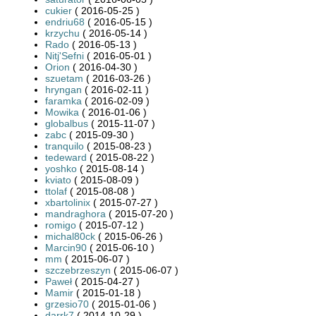
cukier
( 2016-05-25 )
endriu68
( 2016-05-15 )
krzychu
( 2016-05-14 )
Rado
( 2016-05-13 )
Nitj'Sefni
( 2016-05-01 )
Orion
( 2016-04-30 )
szuetam
( 2016-03-26 )
hryngan
( 2016-02-11 )
faramka
( 2016-02-09 )
Mowika
( 2016-01-06 )
globalbus
( 2015-11-07 )
zabc
( 2015-09-30 )
tranquilo
( 2015-08-23 )
tedeward
( 2015-08-22 )
yoshko
( 2015-08-14 )
kviato
( 2015-08-09 )
ttolaf
( 2015-08-08 )
xbartolinix
( 2015-07-27 )
mandraghora
( 2015-07-20 )
romigo
( 2015-07-12 )
michal80ck
( 2015-06-26 )
Marcin90
( 2015-06-10 )
mm
( 2015-06-07 )
szczebrzeszyn
( 2015-06-07 )
Paweł
( 2015-04-27 )
Mamir
( 2015-01-18 )
grzesio70
( 2015-01-06 )
darrk7
( 2014-10-29 )