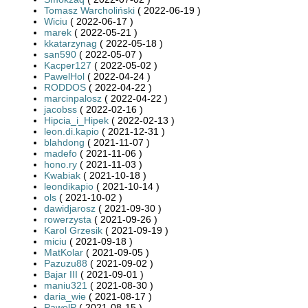
Tomasz Warcholiński
( 2022-06-19 )
Wiciu
( 2022-06-17 )
marek
( 2022-05-21 )
kkatarzynag
( 2022-05-18 )
san590
( 2022-05-07 )
Kacper127
( 2022-05-02 )
PawelHol
( 2022-04-24 )
RODDOS
( 2022-04-22 )
marcinpalosz
( 2022-04-22 )
jacobss
( 2022-02-16 )
Hipcia_i_Hipek
( 2022-02-13 )
leon.di.kapio
( 2021-12-31 )
blahdong
( 2021-11-07 )
madefo
( 2021-11-06 )
hono.ry
( 2021-11-03 )
Kwabiak
( 2021-10-18 )
leondikapio
( 2021-10-14 )
ols
( 2021-10-02 )
dawidjarosz
( 2021-09-30 )
rowerzysta
( 2021-09-26 )
Karol Grzesik
( 2021-09-19 )
miciu
( 2021-09-18 )
MatKolar
( 2021-09-05 )
Pazuzu88
( 2021-09-02 )
Bajar III
( 2021-09-01 )
maniu321
( 2021-08-30 )
daria_wie
( 2021-08-17 )
PawelP
( 2021-08-15 )