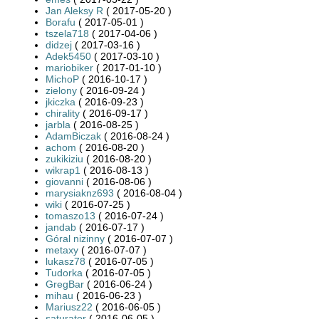
Jan Aleksy R
( 2017-05-20 )
Borafu
( 2017-05-01 )
tszela718
( 2017-04-06 )
didzej
( 2017-03-16 )
Adek5450
( 2017-03-10 )
mariobiker
( 2017-01-10 )
MichoP
( 2016-10-17 )
zielony
( 2016-09-24 )
jkiczka
( 2016-09-23 )
chirality
( 2016-09-17 )
jarbla
( 2016-08-25 )
AdamBiczak
( 2016-08-24 )
achom
( 2016-08-20 )
zukikiziu
( 2016-08-20 )
wikrap1
( 2016-08-13 )
giovanni
( 2016-08-06 )
marysiaknz693
( 2016-08-04 )
wiki
( 2016-07-25 )
tomaszo13
( 2016-07-24 )
jandab
( 2016-07-17 )
Góral nizinny
( 2016-07-07 )
metaxy
( 2016-07-07 )
lukasz78
( 2016-07-05 )
Tudorka
( 2016-07-05 )
GregBar
( 2016-06-24 )
mihau
( 2016-06-23 )
Mariusz22
( 2016-06-05 )
saturator
( 2016-06-05 )