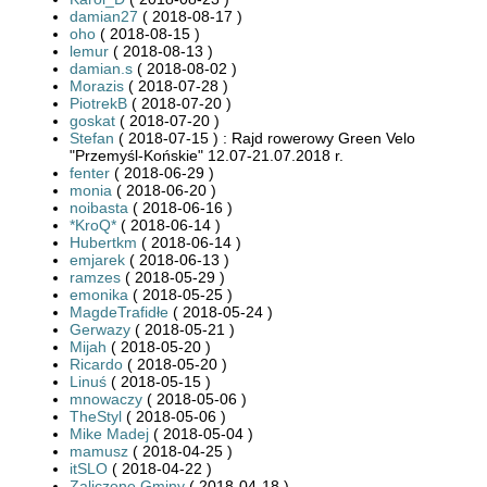
damian27
( 2018-08-17 )
oho
( 2018-08-15 )
lemur
( 2018-08-13 )
damian.s
( 2018-08-02 )
Morazis
( 2018-07-28 )
PiotrekB
( 2018-07-20 )
goskat
( 2018-07-20 )
Stefan
( 2018-07-15 ) : Rajd rowerowy Green Velo
"Przemyśl-Końskie" 12.07-21.07.2018 r.
fenter
( 2018-06-29 )
monia
( 2018-06-20 )
noibasta
( 2018-06-16 )
*KroQ*
( 2018-06-14 )
Hubertkm
( 2018-06-14 )
emjarek
( 2018-06-13 )
ramzes
( 2018-05-29 )
emonika
( 2018-05-25 )
MagdeTrafidłe
( 2018-05-24 )
Gerwazy
( 2018-05-21 )
Mijah
( 2018-05-20 )
Ricardo
( 2018-05-20 )
Linuś
( 2018-05-15 )
mnowaczy
( 2018-05-06 )
TheStyl
( 2018-05-06 )
Mike Madej
( 2018-05-04 )
mamusz
( 2018-04-25 )
itSLO
( 2018-04-22 )
Zaliczone Gminy
( 2018-04-18 )