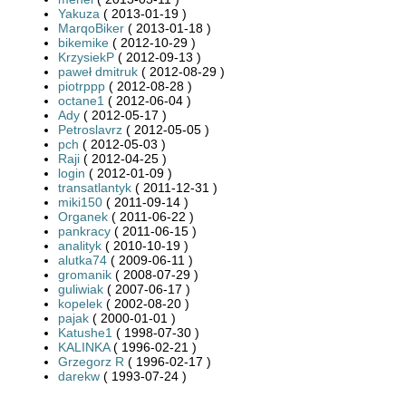
Yakuza
( 2013-01-19 )
MarqoBiker
( 2013-01-18 )
bikemike
( 2012-10-29 )
KrzysiekP
( 2012-09-13 )
paweł dmitruk
( 2012-08-29 )
piotrppp
( 2012-08-28 )
octane1
( 2012-06-04 )
Ady
( 2012-05-17 )
Petroslavrz
( 2012-05-05 )
pch
( 2012-05-03 )
Raji
( 2012-04-25 )
login
( 2012-01-09 )
transatlantyk
( 2011-12-31 )
miki150
( 2011-09-14 )
Organek
( 2011-06-22 )
pankracy
( 2011-06-15 )
analityk
( 2010-10-19 )
alutka74
( 2009-06-11 )
gromanik
( 2008-07-29 )
guliwiak
( 2007-06-17 )
kopelek
( 2002-08-20 )
pajak
( 2000-01-01 )
Katushe1
( 1998-07-30 )
KALINKA
( 1996-02-21 )
Grzegorz R
( 1996-02-17 )
darekw
( 1993-07-24 )