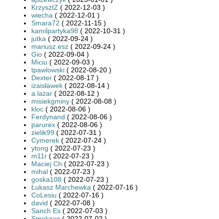
KrzysztZ
( 2022-12-03 )
wiecha
( 2022-12-01 )
Smara72
( 2022-11-15 )
kamilpartyka98
( 2022-10-31 )
jutka
( 2022-09-24 )
mariusz.esz
( 2022-09-24 )
Gio
( 2022-09-04 )
Miciu
( 2022-09-03 )
tpawlowski
( 2022-08-20 )
Dexter
( 2022-08-17 )
izaisławek
( 2022-08-14 )
a.lazar
( 2022-08-12 )
misiekgminy
( 2022-08-08 )
kloc
( 2022-08-06 )
Ferdynand
( 2022-08-06 )
parurex
( 2022-08-06 )
zielik99
( 2022-07-31 )
Cymerek
( 2022-07-24 )
ytong
( 2022-07-23 )
m11r
( 2022-07-23 )
Maciej Ch
( 2022-07-23 )
mihal
( 2022-07-23 )
goska108
( 2022-07-23 )
Łukasz Marchewka
( 2022-07-16 )
CoLesiu
( 2022-07-16 )
david
( 2022-07-08 )
Sanch Es
( 2022-07-03 )
Smokzaq
( 2022-07-02 )