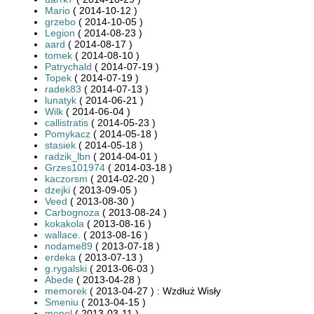
Mario
( 2014-10-12 )
grzebo
( 2014-10-05 )
Legion
( 2014-08-23 )
aard
( 2014-08-17 )
tomek
( 2014-08-10 )
Patrychald
( 2014-07-19 )
Topek
( 2014-07-19 )
radek83
( 2014-07-13 )
lunatyk
( 2014-06-21 )
Wilk
( 2014-06-04 )
callistratis
( 2014-05-23 )
Pomykacz
( 2014-05-18 )
stasiek
( 2014-05-18 )
radzik_lbn
( 2014-04-01 )
Grzes101974
( 2014-03-18 )
kaczorsm
( 2014-02-20 )
dzejki
( 2013-09-05 )
Veed
( 2013-08-30 )
Carbognoza
( 2013-08-24 )
kokakola
( 2013-08-16 )
wallace.
( 2013-08-16 )
nodame89
( 2013-07-18 )
erdeka
( 2013-07-13 )
g.rygalski
( 2013-06-03 )
Abede
( 2013-04-28 )
memorek
( 2013-04-27 ) : Wzdłuż Wisły
Smeniu
( 2013-04-15 )
menel
( 2013-03-11 )