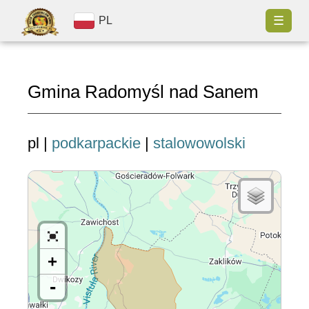
☰
PL
Gmina Radomyśl nad Sanem
pl |
podkarpackie
|
stalowowolski
+
-