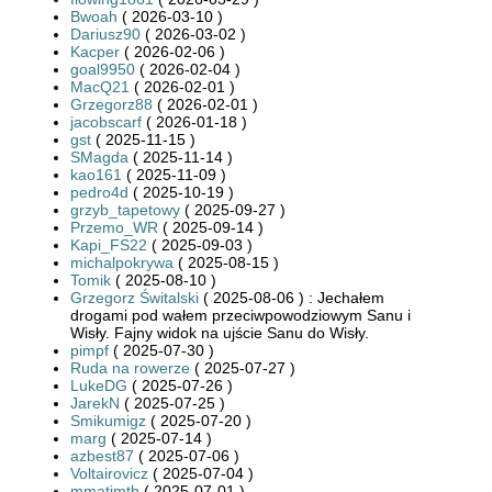
Bwoah
( 2026-03-10 )
Dariusz90
( 2026-03-02 )
Kacper
( 2026-02-06 )
goal9950
( 2026-02-04 )
MacQ21
( 2026-02-01 )
Grzegorz88
( 2026-02-01 )
jacobscarf
( 2026-01-18 )
gst
( 2025-11-15 )
SMagda
( 2025-11-14 )
kao161
( 2025-11-09 )
pedro4d
( 2025-10-19 )
grzyb_tapetowy
( 2025-09-27 )
Przemo_WR
( 2025-09-14 )
Kapi_FS22
( 2025-09-03 )
michalpokrywa
( 2025-08-15 )
Tomik
( 2025-08-10 )
Grzegorz Świtalski
( 2025-08-06 ) : Jechałem
drogami pod wałem przeciwpowodziowym Sanu i
Wisły. Fajny widok na ujście Sanu do Wisły.
pimpf
( 2025-07-30 )
Ruda na rowerze
( 2025-07-27 )
LukeDG
( 2025-07-26 )
JarekN
( 2025-07-25 )
Smikumigz
( 2025-07-20 )
marg
( 2025-07-14 )
azbest87
( 2025-07-06 )
Voltairovicz
( 2025-07-04 )
mmatimtb
( 2025-07-01 )