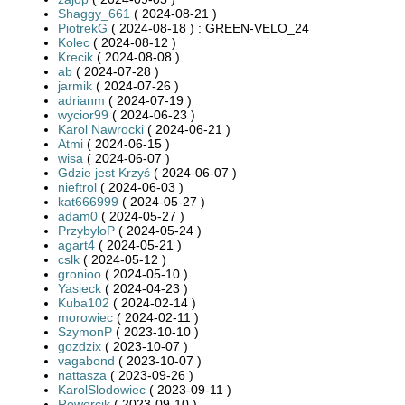
Shaggy_661
( 2024-08-21 )
PiotrekG
( 2024-08-18 ) : GREEN-VELO_24
Kolec
( 2024-08-12 )
Krecik
( 2024-08-08 )
ab
( 2024-07-28 )
jarmik
( 2024-07-26 )
adrianm
( 2024-07-19 )
wycior99
( 2024-06-23 )
Karol Nawrocki
( 2024-06-21 )
Atmi
( 2024-06-15 )
wisa
( 2024-06-07 )
Gdzie jest Krzyś
( 2024-06-07 )
nieftrol
( 2024-06-03 )
kat666999
( 2024-05-27 )
adam0
( 2024-05-27 )
PrzybyloP
( 2024-05-24 )
agart4
( 2024-05-21 )
cslk
( 2024-05-12 )
gronioo
( 2024-05-10 )
Yasieck
( 2024-04-23 )
Kuba102
( 2024-02-14 )
morowiec
( 2024-02-11 )
SzymonP
( 2023-10-10 )
gozdzix
( 2023-10-07 )
vagabond
( 2023-10-07 )
nattasza
( 2023-09-26 )
KarolSlodowiec
( 2023-09-11 )
Rowercik
( 2023-09-10 )