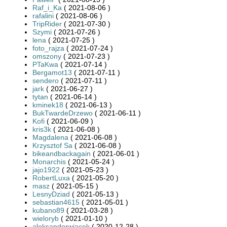
Raf_i_Ka
( 2021-08-06 )
rafalini
( 2021-08-06 )
TripRider
( 2021-07-30 )
Szymi
( 2021-07-26 )
lena
( 2021-07-25 )
foto_rajza
( 2021-07-24 )
omszony
( 2021-07-23 )
PTaKwa
( 2021-07-14 )
Bergamot13
( 2021-07-11 )
sendero
( 2021-07-11 )
jark
( 2021-06-27 )
tytan
( 2021-06-14 )
kminek18
( 2021-06-13 )
BukTwardeDrzewo
( 2021-06-11 )
Kofi
( 2021-06-09 )
kris3k
( 2021-06-08 )
Magdalena
( 2021-06-08 )
Krzysztof Sa
( 2021-06-08 )
bikeandbackagain
( 2021-06-01 )
Monarchis
( 2021-05-24 )
jajo1922
( 2021-05-23 )
RobertLuxa
( 2021-05-20 )
masz
( 2021-05-15 )
LesnyDziad
( 2021-05-13 )
sebastian4615
( 2021-05-01 )
kubano89
( 2021-03-28 )
wieloryb
( 2021-01-10 )
aleksanderwiacek
( 2020-12-28 )