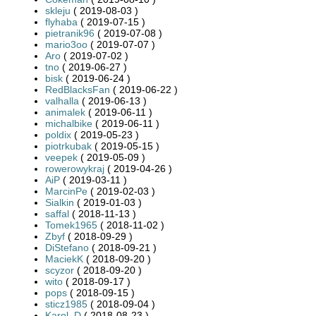
skleju
( 2019-08-03 )
flyhaba
( 2019-07-15 )
pietranik96
( 2019-07-08 )
mario3oo
( 2019-07-07 )
Aro
( 2019-07-02 )
tno
( 2019-06-27 )
bisk
( 2019-06-24 )
RedBlacksFan
( 2019-06-22 )
valhalla
( 2019-06-13 )
animalek
( 2019-06-11 )
michalbike
( 2019-06-11 )
poldix
( 2019-05-23 )
piotrkubak
( 2019-05-15 )
veepek
( 2019-05-09 )
rowerowykraj
( 2019-04-26 )
AiP
( 2019-03-11 )
MarcinPe
( 2019-02-03 )
Sialkin
( 2019-01-03 )
saffal
( 2018-11-13 )
Tomek1965
( 2018-11-02 )
Zbyf
( 2018-09-29 )
DiStefano
( 2018-09-21 )
MaciekK
( 2018-09-20 )
scyzor
( 2018-09-20 )
wito
( 2018-09-17 )
pops
( 2018-09-15 )
sticz1985
( 2018-09-04 )
Karol_D
( 2018-08-23 )