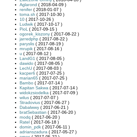
Aglarond
( 2018-04-09 )
renifer
( 2018-01-07 )
toma.sh
( 2017-10-30 )
10
( 2017-10-26 )
Ludwik
( 2017-10-17 )
PioL
( 2017-09-15 )
ogorek_kiszony
( 2017-08-22 )
jarredphp
( 2017-08-22 )
paryslis
( 2017-08-19 )
mrupik
( 2017-08-16 )
u
( 2017-08-12 )
LandG1
( 2017-08-05 )
dawido
( 2017-08-05 )
LechU
( 2017-08-03 )
kacper6
( 2017-07-25 )
marian65
( 2017-07-25 )
Bambo
( 2017-07-14 )
Kapitan Sakwa
( 2017-07-14 )
widokzsiodelka
( 2017-07-09 )
wilus
( 2017-07-07 )
Stradovius
( 2017-06-27 )
Dabalwwy
( 2017-06-21 )
bratSebastian
( 2017-06-20 )
modq
( 2017-06-20 )
Ratel
( 2017-06-18 )
domin_pdk
( 2017-06-11 )
adrianszadura
( 2017-05-27 )
emes
( 2017-05-22 )