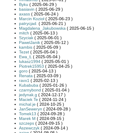
Byku
( 2025-06-29 )
basiavin
( 2025-06-29 )
axass
( 2025-06-24 )
Marcin Kozioł
( 2025-06-23 )
patrycjad.
( 2025-06-21 )
Magdalena_Jakubowska
( 2025-06-15 )
mitch
( 2025-06-13 )
Szyciak
( 2025-06-01 )
PawelJanik
( 2025-05-12 )
kambis
( 2025-05-09 )
Tezet
( 2025-05-04 )
Ewa_Ł
( 2025-05-04 )
lukasz1994
( 2025-05-01 )
Piotrek15953
( 2025-04-25 )
goro
( 2025-04-13 )
Renata
( 2025-03-09 )
ravx1
( 2025-02-13 )
Kubabuba
( 2025-01-26 )
czarnybond
( 2025-01-04 )
jedynak.g
( 2024-12-17 )
Maciek Te
( 2024-11-24 )
michal.je
( 2024-10-25 )
JanSeweryn
( 2024-09-28 )
Tomek13
( 2024-09-28 )
Marek M
( 2024-09-15 )
szczeps
( 2024-09-15 )
Aszewczyk
( 2024-09-14 )
zajop
( 2024-09-05 )