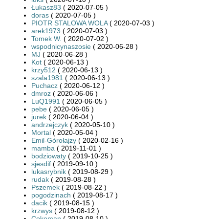
Łukasz83
( 2020-07-05 )
doras
( 2020-07-05 )
PIOTR STALOWA WOLA
( 2020-07-03 )
arek1973
( 2020-07-03 )
Tomek W.
( 2020-07-02 )
wspodnicynaszosie
( 2020-06-28 )
MJ
( 2020-06-28 )
Kot
( 2020-06-13 )
krzy512
( 2020-06-13 )
szala1981
( 2020-06-13 )
Puchacz
( 2020-06-12 )
dmroz
( 2020-06-06 )
LuQ1991
( 2020-06-05 )
pebe
( 2020-06-05 )
jurek
( 2020-06-04 )
andrzejczyk
( 2020-05-10 )
Mortal
( 2020-05-04 )
Emil-Górołajzy
( 2020-02-16 )
mamba
( 2019-11-01 )
bodziowaty
( 2019-10-25 )
sjesdif
( 2019-09-10 )
lukasrybnik
( 2019-08-29 )
rudak
( 2019-08-28 )
Pszemek
( 2019-08-22 )
pogodzinach
( 2019-08-17 )
dacik
( 2019-08-15 )
krzwys
( 2019-08-12 )
Cokeman
( 2019-08-10 )