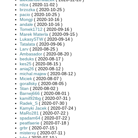
rdza
( 2020-11-02 )
brzozka
( 2020-10-25 )
pacio
( 2020-10-25 )
Mongji
( 2020-10-16 )
andale
( 2020-10-16 )
Tomek1712
( 2020-09-16 )
Marek Materla
( 2020-09-15 )
LukasySTW
( 2020-09-14 )
Tatalata
( 2020-09-06 )
Larv
( 2020-08-25 )
Ambasador
( 2020-08-20 )
beduks
( 2020-08-17 )
kes25
( 2020-08-15 )
aniaj26
( 2020-08-12 )
michal.majew
( 2020-08-12 )
Miciek
( 2020-08-07 )
gorallsky
( 2020-08-05 )
Stan
( 2020-08-02 )
Barnej666
( 2020-08-01 )
kamil92tbg
( 2020-07-31 )
Radek_S
( 2020-07-30 )
Kamyki Jacek
( 2020-07-24 )
MaRo281
( 2020-07-22 )
spadam64
( 2020-07-22 )
peatfaerie
( 2020-07-18 )
grbr
( 2020-07-15 )
misterxy
( 2020-07-11 )
luks
( 2020-07-10 )