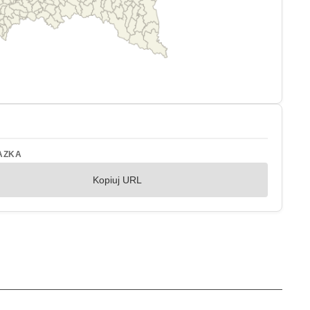
AZKA
Kopiuj URL