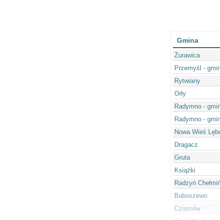
Gmina
Żurawica
Przemyśl - gmi
Rytwiany
Orły
Radymno - gmin
Radymno - gmin
Nowa Wieś Lęb
Dragacz
Gruta
Książki
Radzyń Chełmiń
Baboszewo
Czosnów