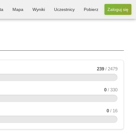
ta
Mapa
Wyniki
Uczestnicy
Pobierz
Zaloguj się
239
/ 2479
0
/ 330
0
/ 16