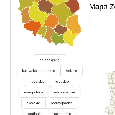
Mapa Z
dolnośląskie
kujawsko-pomorskie
łódzkie
lubelskie
lubuskie
małopolskie
mazowieckie
opolskie
podkarpackie
podlaskie
pomorskie