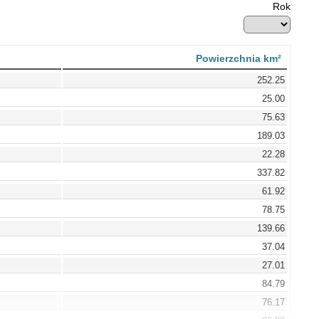
Rok
Powierzchnia km²
252.25
25.00
75.63
189.03
22.28
337.82
61.92
78.75
139.66
37.04
27.01
84.79
76.17