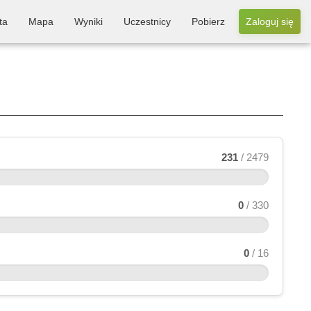
ta
Mapa
Wyniki
Uczestnicy
Pobierz
Zaloguj się
231
/ 2479
0
/ 330
0
/ 16