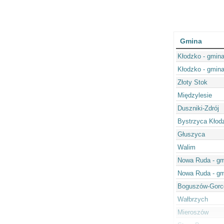
Gmina
Kłodzko - gmina
Kłodzko - gmina
Złoty Stok
Międzylesie
Duszniki-Zdrój
Bystrzyca Kłod
Głuszyca
Walim
Nowa Ruda - gm
Nowa Ruda - gm
Boguszów-Gorc
Wałbrzych
Mieroszów