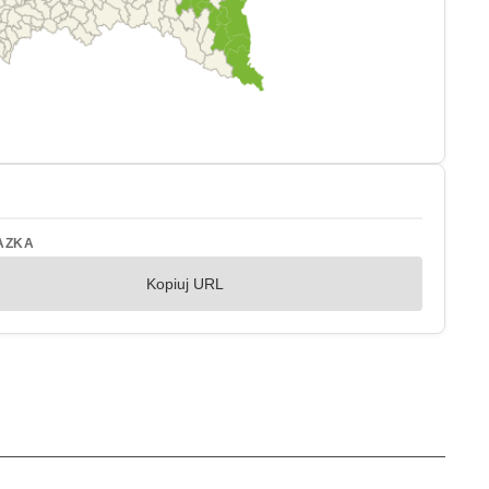
AZKA
Kopiuj URL