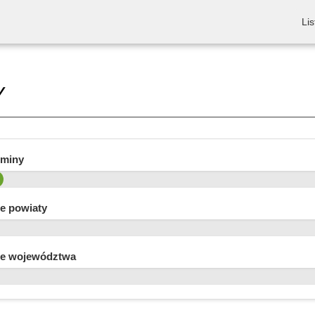
Lis
Y
gminy
e powiaty
e województwa