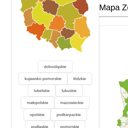
Mapa Z
dolnośląskie
kujawsko-pomorskie
łódzkie
lubelskie
lubuskie
małopolskie
mazowieckie
opolskie
podkarpackie
podlaskie
pomorskie