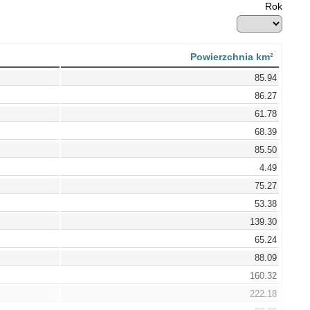
Rok
Powierzchnia km²
85.94
86.27
61.78
68.39
85.50
4.49
75.27
53.38
139.30
65.24
88.09
160.32
222.18