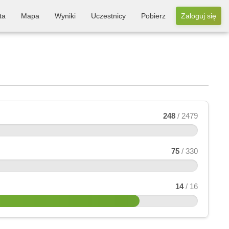
ta
Mapa
Wyniki
Uczestnicy
Pobierz
Zaloguj się
248
/ 2479
75
/ 330
14
/ 16