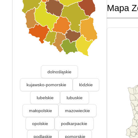
Mapa Z
dolnośląskie
kujawsko-pomorskie
łódzkie
lubelskie
lubuskie
małopolskie
mazowieckie
opolskie
podkarpackie
podlaskie
pomorskie