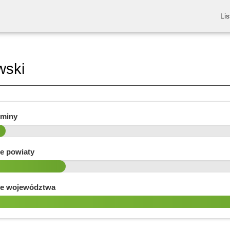
Lis
wski
gminy
e powiaty
e województwa