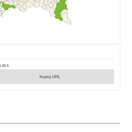
AZKA
Kopiuj URL