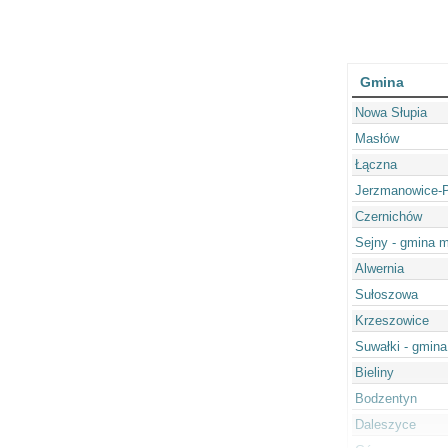
Gmina
Nowa Słupia
Masłów
Łączna
Jerzmanowice-P
Czernichów
Sejny - gmina m
Alwernia
Sułoszowa
Krzeszowice
Suwałki - gmina
Bieliny
Bodzentyn
Daleszyce