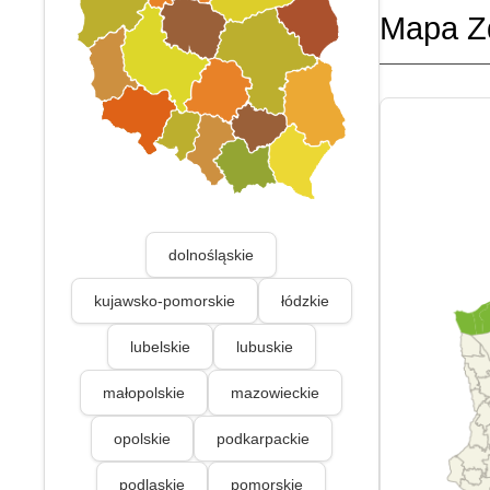
Mapa Z
dolnośląskie
kujawsko-pomorskie
łódzkie
lubelskie
lubuskie
małopolskie
mazowieckie
opolskie
podkarpackie
podlaskie
pomorskie