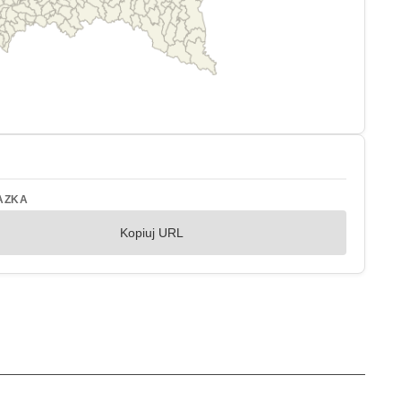
AZKA
Kopiuj URL