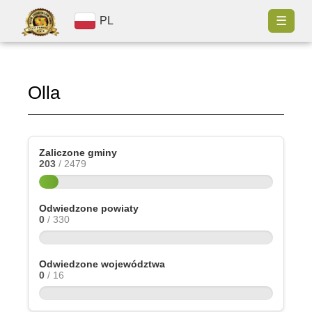
☰
PL
Olla
Zaliczone gminy
203
/ 2479
Odwiedzone powiaty
0
/ 330
Odwiedzone województwa
0
/ 16