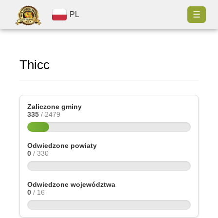
☰
PL
Thicc
Zaliczone gminy
335
/ 2479
Odwiedzone powiaty
0
/ 330
Odwiedzone województwa
0
/ 16