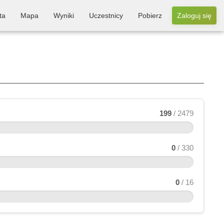
ta
Mapa
Wyniki
Uczestnicy
Pobierz
Zaloguj się
199
/ 2479
0
/ 330
0
/ 16