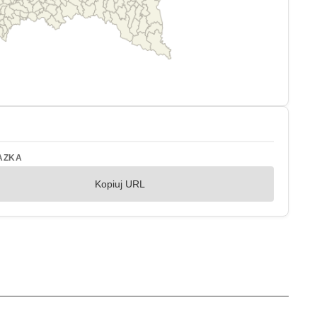
AZKA
Kopiuj URL