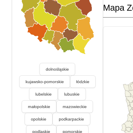
Mapa Z
dolnośląskie
kujawsko-pomorskie
łódzkie
lubelskie
lubuskie
małopolskie
mazowieckie
opolskie
podkarpackie
podlaskie
pomorskie