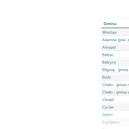
Gmina
Wrocław
Adamów (pow. z
Annopol
Bełżec
Bełżyce
Biłgoraj - gmina
Borki
Chełm - gmina 
Chełm - gmina 
Chodel
Cyców
Dęblin
Fajsławice