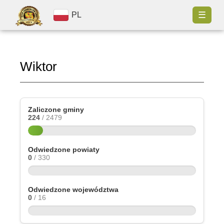
☰
PL
Wiktor
Zaliczone gminy
224
/ 2479
Odwiedzone powiaty
0
/ 330
Odwiedzone województwa
0
/ 16