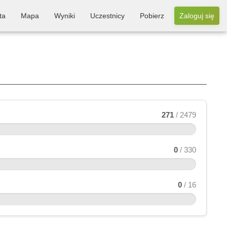
ta
Mapa
Wyniki
Uczestnicy
Pobierz
Zaloguj się
271
/ 2479
0
/ 330
0
/ 16