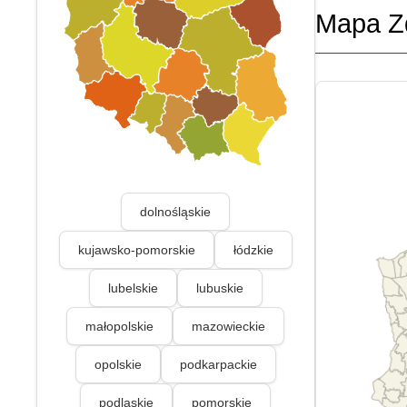
Mapa Z
dolnośląskie
kujawsko-pomorskie
łódzkie
lubelskie
lubuskie
małopolskie
mazowieckie
opolskie
podkarpackie
podlaskie
pomorskie