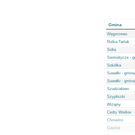
Gmina
Węgorzewo
Rutka-Tartak
Sidra
Siemiatycze - g
Sokółka
Suwałki - gmina
Suwałki - gmina
Szudziałowo
Szypliszki
Wiżajny
Cedry Wielkie
Chmielno
Gdańsk