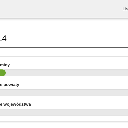
Lis
14
gminy
e powiaty
e województwa