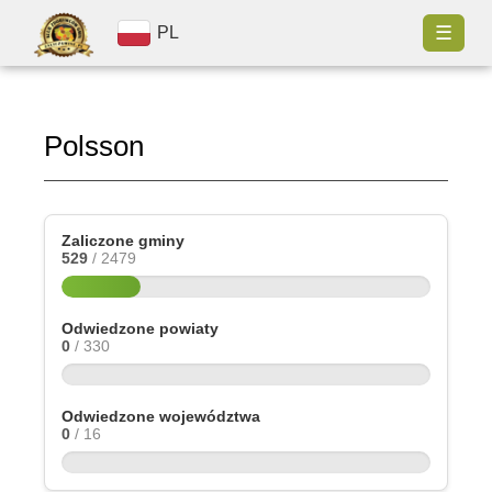
☰
PL
Polsson
Zaliczone gminy
529
/ 2479
Odwiedzone powiaty
0
/ 330
Odwiedzone województwa
0
/ 16