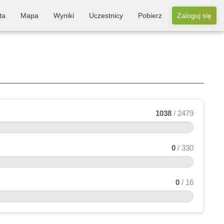
ta
Mapa
Wyniki
Uczestnicy
Pobierz
Zaloguj się
1038
/ 2479
0
/ 330
0
/ 16