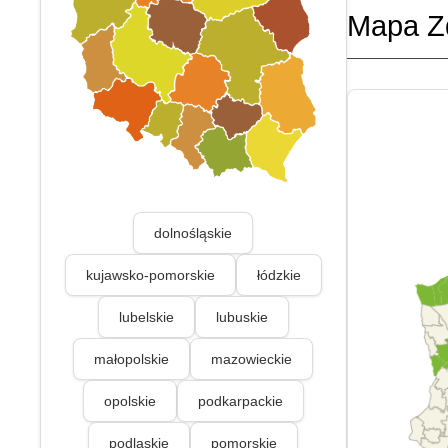
Mapa Z
dolnośląskie
kujawsko-pomorskie
łódzkie
lubelskie
lubuskie
małopolskie
mazowieckie
opolskie
podkarpackie
podlaskie
pomorskie