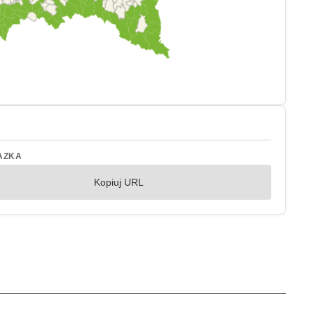
AZKA
Kopiuj URL