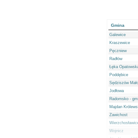
Gmina
Galewice
Kraszewice
Pęczniew
Radłów
Łęka Opatowsk
Poddębice
Sędziszów Mało
Jodłowa
Radomsko - gmi
Majdan Królews
Zawichost
Wierzchosławic
Wojnicz