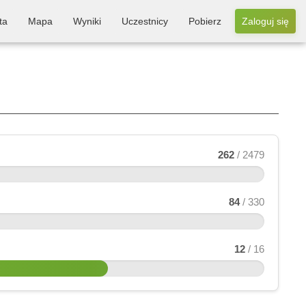
ta
Mapa
Wyniki
Uczestnicy
Pobierz
Zaloguj się
262
/ 2479
84
/ 330
12
/ 16