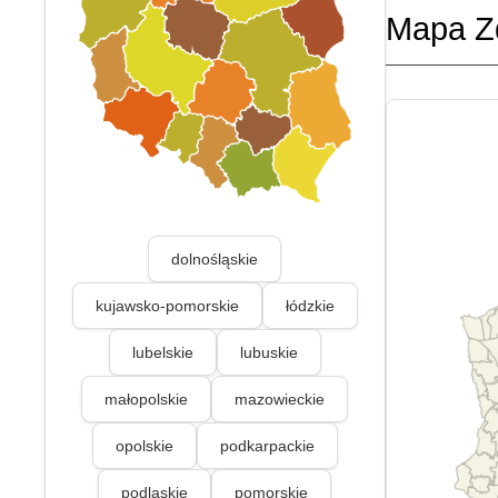
Mapa Z
dolnośląskie
kujawsko-pomorskie
łódzkie
lubelskie
lubuskie
małopolskie
mazowieckie
opolskie
podkarpackie
podlaskie
pomorskie