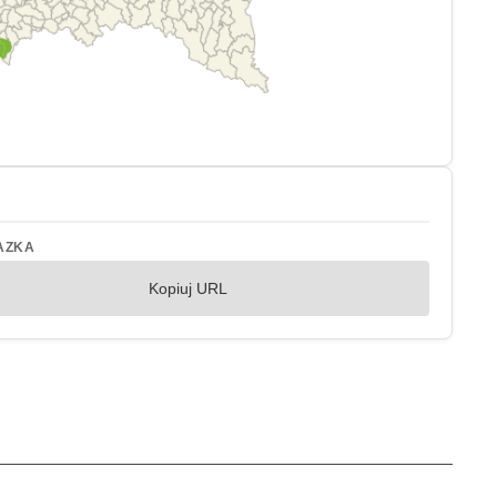
AZKA
Kopiuj URL