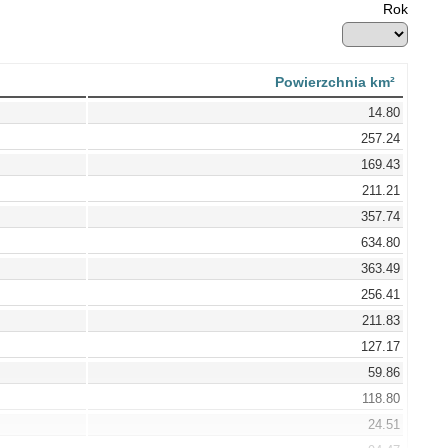
Rok
Powierzchnia km²
14.80
257.24
169.43
211.21
357.74
634.80
363.49
256.41
211.83
127.17
59.86
118.80
24.51