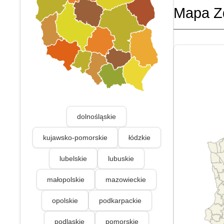
Mapa Z
dolnośląskie
kujawsko-pomorskie
łódzkie
lubelskie
lubuskie
małopolskie
mazowieckie
opolskie
podkarpackie
podlaskie
pomorskie