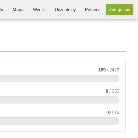
ta
Mapa
Wyniki
Uczestnicy
Pobierz
Zaloguj się
169
/ 2479
0
/ 330
0
/ 16