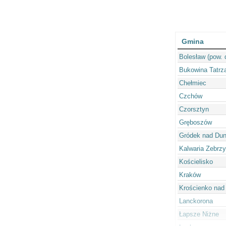
Gmina
Bolesław (pow. 
Bukowina Tatrz
Chełmiec
Czchów
Czorsztyn
Gręboszów
Gródek nad Du
Kalwaria Zebrz
Kościelisko
Kraków
Krościenko nad
Lanckorona
Łapsze Niżne