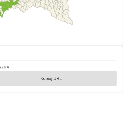
AZKA
Kopiuj URL