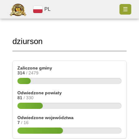
☰
PL
dziurson
Zaliczone gminy
314
/ 2479
Odwiedzone powiaty
81
/ 330
Odwiedzone województwa
7
/ 16