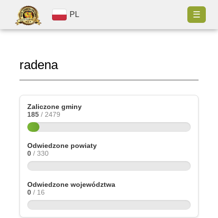
☰
PL
radena
Zaliczone gminy
185
/ 2479
Odwiedzone powiaty
0
/ 330
Odwiedzone województwa
0
/ 16