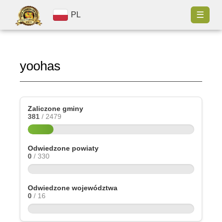
☰
PL
yoohas
Zaliczone gminy
381
/ 2479
Odwiedzone powiaty
0
/ 330
Odwiedzone województwa
0
/ 16