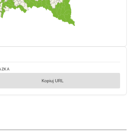
AZKA
Kopiuj URL