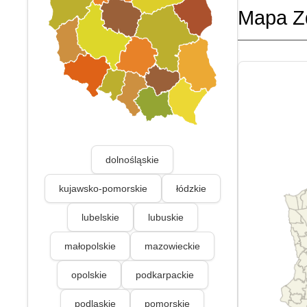
Mapa Z
dolnośląskie
kujawsko-pomorskie
łódzkie
lubelskie
lubuskie
małopolskie
mazowieckie
opolskie
podkarpackie
podlaskie
pomorskie