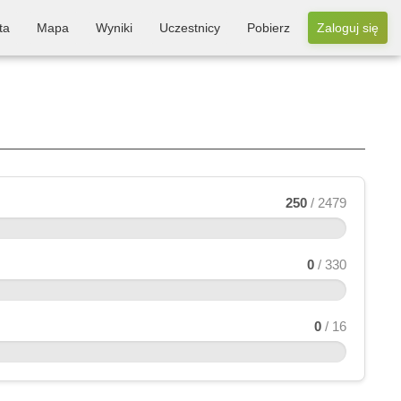
ta
Mapa
Wyniki
Uczestnicy
Pobierz
Zaloguj się
250
/ 2479
0
/ 330
0
/ 16