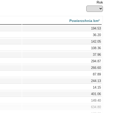
Rok
Powierzchnia km²
194.53
36.20
142.05
108.36
37.96
294.87
266.60
87.89
244.13
14.15
401.06
149.40
634.80