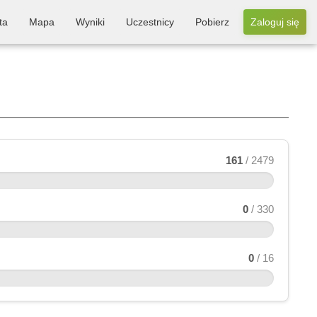
ta
Mapa
Wyniki
Uczestnicy
Pobierz
Zaloguj się
161
/ 2479
0
/ 330
0
/ 16