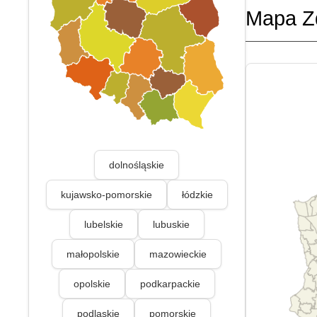
Mapa Z
dolnośląskie
kujawsko-pomorskie
łódzkie
lubelskie
lubuskie
małopolskie
mazowieckie
opolskie
podkarpackie
podlaskie
pomorskie