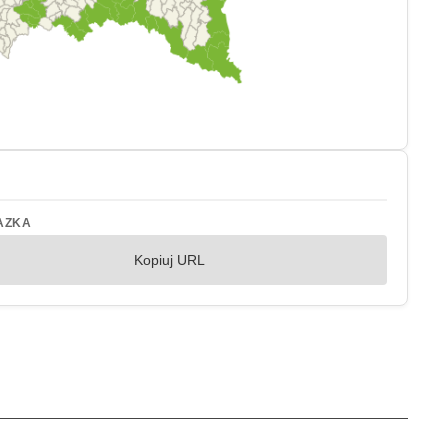
AZKA
Kopiuj URL