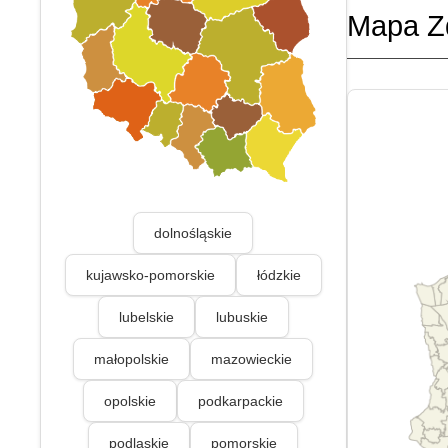
Mapa Z
dolnośląskie
kujawsko-pomorskie
łódzkie
lubelskie
lubuskie
małopolskie
mazowieckie
opolskie
podkarpackie
podlaskie
pomorskie