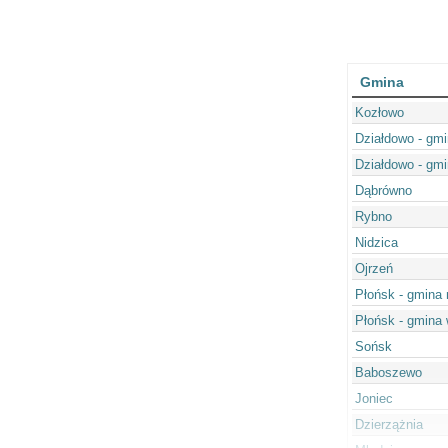
Gmina
Kozłowo
Działdowo - gmi
Działdowo - gmi
Dąbrówno
Rybno
Nidzica
Ojrzeń
Płońsk - gmina 
Płońsk - gmina 
Sońsk
Baboszewo
Joniec
Dzierzążnia