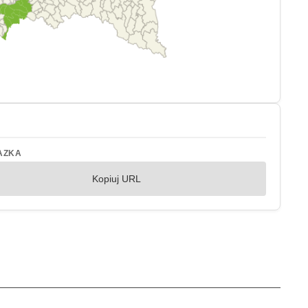
AZKA
Kopiuj URL