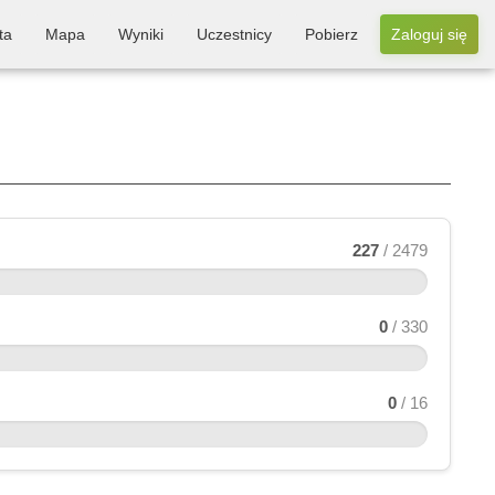
ta
Mapa
Wyniki
Uczestnicy
Pobierz
Zaloguj się
227
/ 2479
0
/ 330
0
/ 16