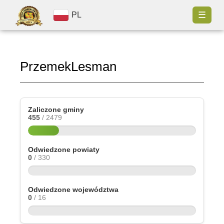
☰
PL
PrzemekLesman
Zaliczone gminy
455
/ 2479
Odwiedzone powiaty
0
/ 330
Odwiedzone województwa
0
/ 16