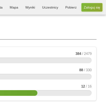
ta
Mapa
Wyniki
Uczestnicy
Pobierz
Zaloguj się
384
/ 2479
88
/ 330
12
/ 16