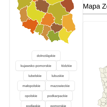
Mapa Z
dolnośląskie
kujawsko-pomorskie
łódzkie
lubelskie
lubuskie
małopolskie
mazowieckie
opolskie
podkarpackie
podlaskie
pomorskie