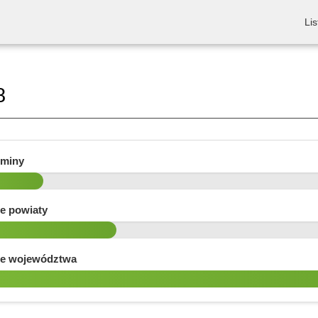
Lis
8
gminy
e powiaty
e województwa