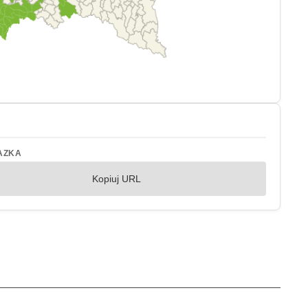
AZKA
Kopiuj URL