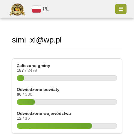
☰
PL
simi_xl@wp.pl
Zaliczone gminy
187
/ 2479
Odwiedzone powiaty
60
/ 330
Odwiedzone województwa
12
/ 16