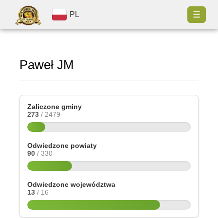
☰
PL
Paweł JM
Zaliczone gminy
273
/ 2479
Odwiedzone powiaty
90
/ 330
Odwiedzone województwa
13
/ 16