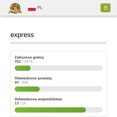
☰
PL
express
Zaliczone gminy
452
/ 2479
Odwiedzone powiaty
94
/ 330
Odwiedzone województwa
13
/ 16