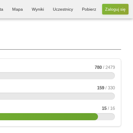
ta
Mapa
Wyniki
Uczestnicy
Pobierz
Zaloguj się
780
/ 2479
159
/ 330
15
/ 16