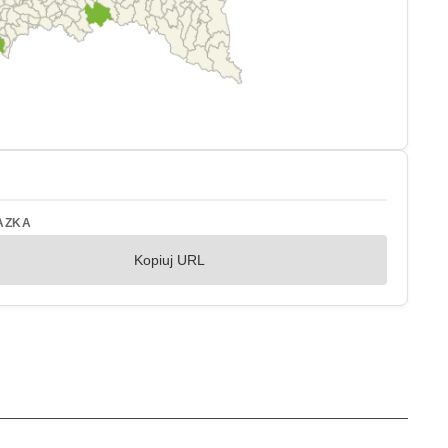
AZKA
Kopiuj URL