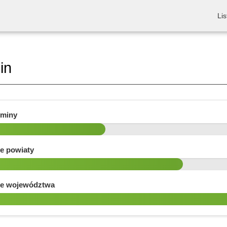
Lis
in
gminy
e powiaty
e województwa