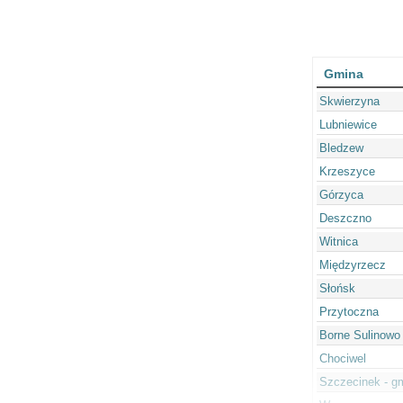
Gmina
Skwierzyna
Lubniewice
Bledzew
Krzeszyce
Górzyca
Deszczno
Witnica
Międzyrzecz
Słońsk
Przytoczna
Borne Sulinowo
Chociwel
Szczecinek - g