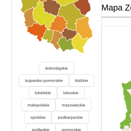
Mapa Z
dolnośląskie
kujawsko-pomorskie
łódzkie
lubelskie
lubuskie
małopolskie
mazowieckie
opolskie
podkarpackie
podlaskie
pomorskie