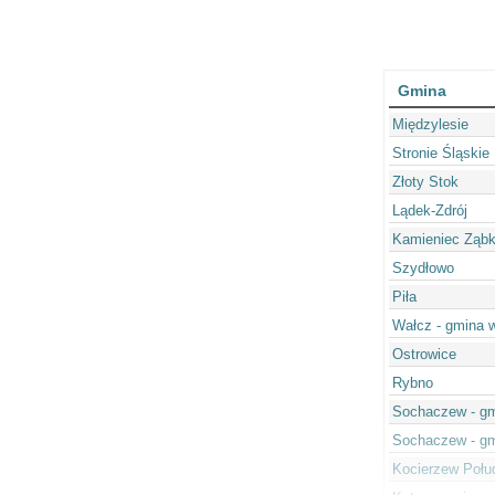
Gmina
Międzylesie
Stronie Śląskie
Złoty Stok
Lądek-Zdrój
Kamieniec Ząbk
Szydłowo
Piła
Wałcz - gmina w
Ostrowice
Rybno
Sochaczew - gm
Sochaczew - gm
Kocierzew Połu