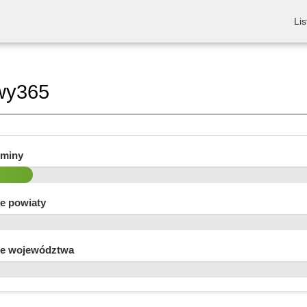
Lis
wy365
gminy
e powiaty
e województwa