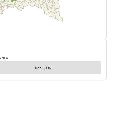
AZKA
Kopiuj URL