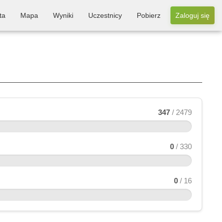
ta
Mapa
Wyniki
Uczestnicy
Pobierz
Zaloguj się
347
/ 2479
0
/ 330
0
/ 16