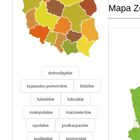
Mapa Z
dolnośląskie
kujawsko-pomorskie
łódzkie
lubelskie
lubuskie
małopolskie
mazowieckie
opolskie
podkarpackie
podlaskie
pomorskie