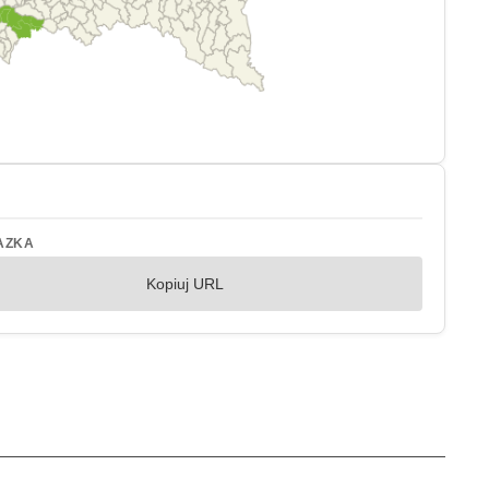
AZKA
Kopiuj URL