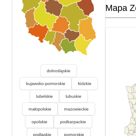
Mapa Z
dolnośląskie
kujawsko-pomorskie
łódzkie
lubelskie
lubuskie
małopolskie
mazowieckie
opolskie
podkarpackie
podlaskie
pomorskie