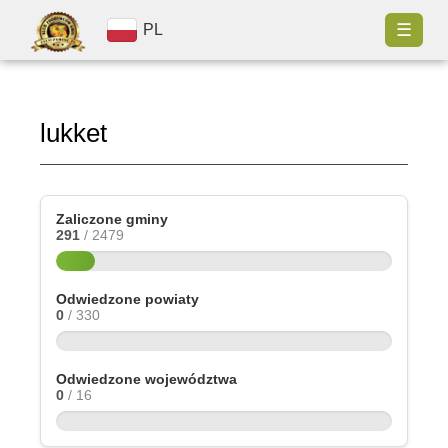
☰
PL
lukket
Zaliczone gminy
291
/ 2479
Odwiedzone powiaty
0
/ 330
Odwiedzone województwa
0
/ 16