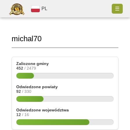
☰
PL
michal70
Zaliczone gminy
452
/ 2479
Odwiedzone powiaty
92
/ 330
Odwiedzone województwa
12
/ 16