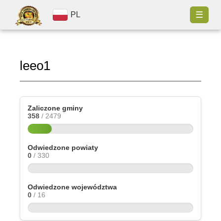
☰
PL
leeo1
Zaliczone gminy
358
/ 2479
Odwiedzone powiaty
0
/ 330
Odwiedzone województwa
0
/ 16