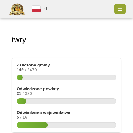
☰
PL
twry
Zaliczone gminy
149
/ 2479
Odwiedzone powiaty
31
/ 330
Odwiedzone województwa
5
/ 16