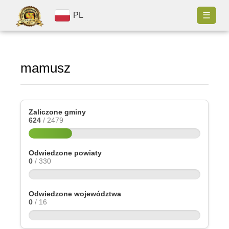
☰
PL
mamusz
Zaliczone gminy
624
/ 2479
Odwiedzone powiaty
0
/ 330
Odwiedzone województwa
0
/ 16