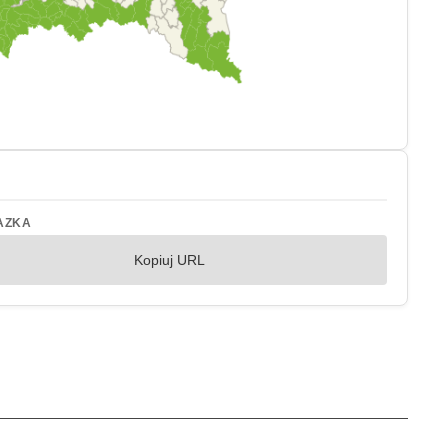
AZKA
Kopiuj URL