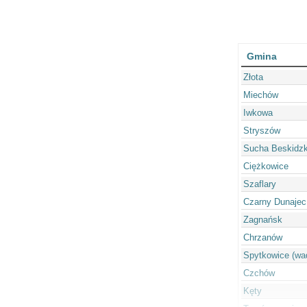
Gmina
Złota
Miechów
Iwkowa
Stryszów
Sucha Beskidz
Ciężkowice
Szaflary
Czarny Dunajec
Zagnańsk
Chrzanów
Spytkowice (wa
Czchów
Kęty