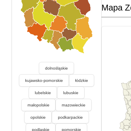
Mapa Z
dolnośląskie
kujawsko-pomorskie
łódzkie
lubelskie
lubuskie
małopolskie
mazowieckie
opolskie
podkarpackie
podlaskie
pomorskie