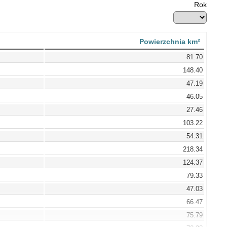
Rok
Powierzchnia km²
81.70
148.40
47.19
46.05
27.46
103.22
54.31
218.34
124.37
79.33
47.03
66.47
75.79