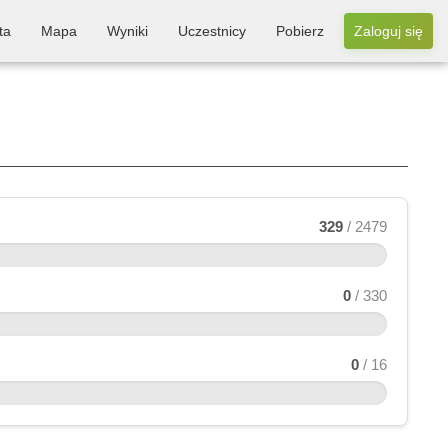
ta
Mapa
Wyniki
Uczestnicy
Pobierz
Zaloguj się
329
/ 2479
0
/ 330
0
/ 16