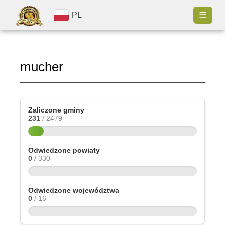
☰
PL
mucher
Zaliczone gminy
231
/ 2479
Odwiedzone powiaty
0
/ 330
Odwiedzone województwa
0
/ 16