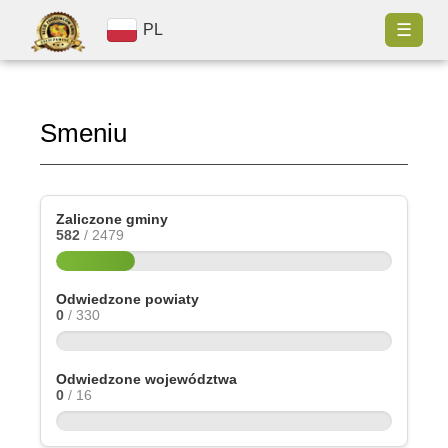
☰
PL
Smeniu
Zaliczone gminy
582
/ 2479
Odwiedzone powiaty
0
/ 330
Odwiedzone województwa
0
/ 16