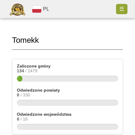
☰
PL
Tomekk
Zaliczone gminy
134
/ 2479
Odwiedzone powiaty
0
/ 330
Odwiedzone województwa
0
/ 16