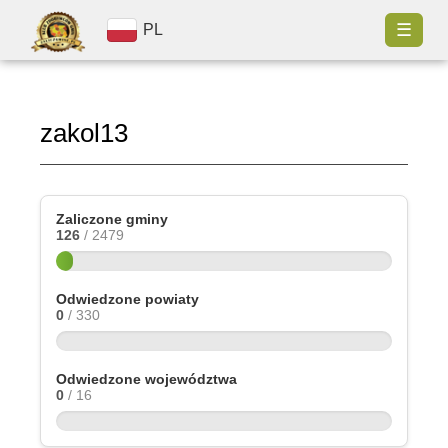
☰
PL
zakol13
Zaliczone gminy
126
/ 2479
Odwiedzone powiaty
0
/ 330
Odwiedzone województwa
0
/ 16